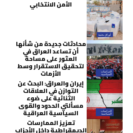
الأمن الانتخابي
أوراق بحثية
محادثات جديدة من شأنها
أن تساعد العراق في
العثور على مساحة
لتحقيق الاستقرار وسط
الأزمات
الدراسات
السياسية
إیران والعراق: البحث عن
التوازن في العلاقات
الثنائية على ضوء
مسألتي الحدود والقوى
السياسية العراقية
الدراسات
السياسية
تعزيز الممارسات
الديمقراطية داخل الأحزاب