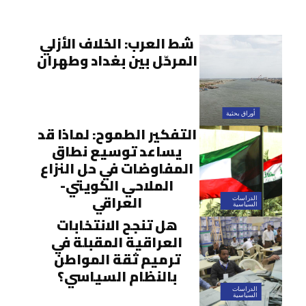
شط العرب: الخلاف الأزلي
المرحّل بين بغداد وطهران
أوراق بحثية
التفكير الطموح: لماذا قد
يساعد توسيع نطاق
المفاوضات في حل النزاع
الملاحي الكويتي-
العراقي
الدراسات
السياسية
هل تنجح الانتخابات
العراقية المقبلة في
ترميم ثقة المواطن
بالنظام السياسي؟
الدراسات
السياسية