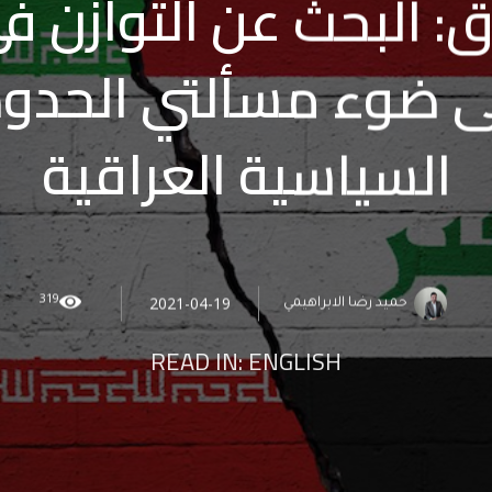
اق: البحث عن التوازن ف
على ضوء مسألتي الحدو
السياسية العراقية
319
2021-04-19
حميد رضا الابراهيمي
READ IN:
ENGLISH