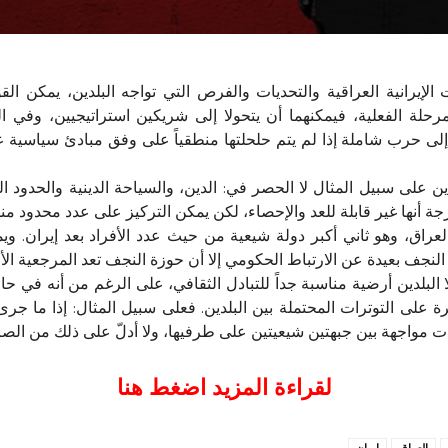
يرانية العراقية والتحديات والفرص التي تواجه البلدين، يمكن القو
رحلة الفعلية، فيمكنهما أن يتحولا إلى شريكين استراتيجيين، وفي الوق
إلى حرب شاملة إذا لم يتم حلحلتها منطقياً على وفق مبادئ سياسية عا
لى سبيل المثال لا الحصر في: الدين، والسياحة الدينية والحدود المش
ة أنها غير قابلة للعد والإحصاء، لكن يمكن التركيز على عدد محدود منه
6% من السكان في العراق، وهو ثاني أكبر دولة شيعية من حيث عدد الأفراد بعد 
لنجف بعيدة عن الارتباط الحكومي إلا أن حوزة النجف تعد المرجعية الأ
البلدين أرضية مناسبة جداً للتبادل الثقافي، على الرغم من أنه في حال
على التوترات المحتملة بين البلدين. فعلى سبيل المثال: إذا ما جرى اع
اجهة بين جبهتين شيعيتين على طرفيها، ولا أدلّ على ذلك من الصراع الدم
لقراءة المزيد اضغط هنا
العراق
ايران