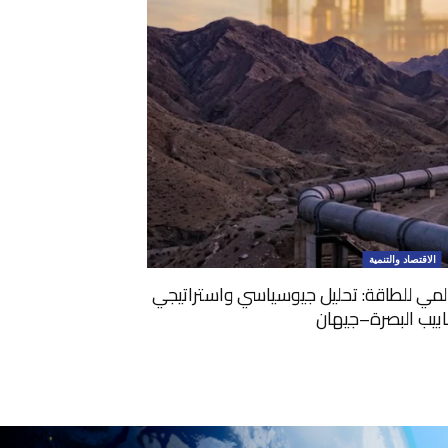
الاقتصاد والتنمية
المي للطاقة: تحليل جيوسياسي واستراتيجي
ابيب البصرة–جيهان