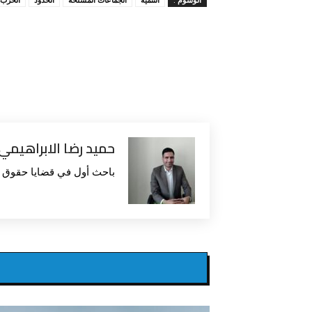
حميد رضا الابراهيمي
باحث أول في قضايا حقوق ال