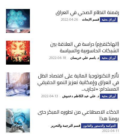
رقمنة النظام الصحي في العراق
قسم الابحاث
-
2022-04-26
أوراق بحثية
(الهاكتفيزم‏) دراسة في العلاقة بين
الشبكات الحاسوبية والسياسة
د. باسم علي خريسان
-
2022-04-18
أوراق بحثية
تأثير التكنولوجيا المالية على اقتصاد الظل
في العراق وإمكانية تعزيز النمو الحقيقي
المستدام: «تجارب...
د. علي عبد الكاظم دعدوش
-
2022-04-13
أوراق بحثية
الذكاء الاصطناعي من تطوره المبكر حتى
يومنا هذا
قسم الترجمة والتحرير
-
الحوكمة والدستور والقانون
2022-04-11