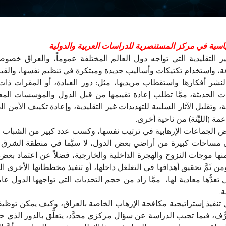
سية في مركز المستنصرية للدراسات العربية والدولية
ير التقليدية التي تواجه دول العالم المختلفة عموماً، والعراق خصوصاً
طرِّفة، واستخدام تكتيكات وأساليب جديدة ومبتكرة في تنظيم نفسها، والقي
ت لنشر أفكارها واستقطاب مريديها، مثل: دور العبادة، أو المقرات ذا
ت الحديثة، ممَّا تطلب إعادة تقييمها من قبل الدول والمؤسسات المعن
 وتقليل الآثار السلبية للتهديدات غير التقليدية، وإعادة تكييف الأمن
مة (الليِّنة) من ناحية أخرى.
 الجماعات الإرهابية في ترتيب نفسها، وكسب عدد كبير من الشباب ال
ى مساحات كبيرة من أراضي بعض الدول، لا سيَّما في منطقة الشرق الأ
منها موجات النزوح والهجرة الداخلية والخارجية، فضلاً عن اعتماد بع
 ثَمَّ تحقيق أهدافها في التغلغل داخلها، أو تنفيذ مخططاتها الأخرى ال
ي تعدُّها معادية لها، ممَّا زاد من حجم التحديات التي تواجهها الدول 
.
 تنفيذ إستراتيجية مكافحة الإرهاب الخاصة بالعراق، وكيف يمكن توظيف
ف، فيما تجيب الدراسة عن سؤال مركزي محدَّد، يتعلَّق بالدور الذي حقّ