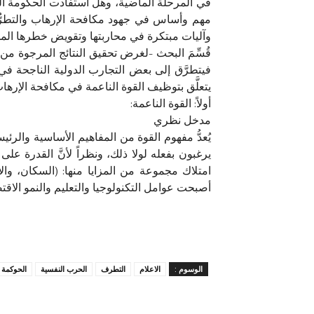
في المرحلة الماضية، وهل استفادت الحكومة الع
مهم وأساس في جهود مكافحة الإرهاب والتطرُّف، ل
وآليات مبتكرة في محاربتها وتقويض خطرها المح
قُسِّمَ البحث -لغرض تحقيق النتائج المرجوة من 
فيتطرَّق إلى بعض التجارب الدولية الناجحة في 
يتعلَّق بتوظيف القوة الناعمة في مكافحة الإرهاب
أولاً: القوة الناعمة:
مدخل نظري
يُعدُّ مفهوم القوة من المفاهيم الأساسية والرئ
يرغبون بفعله لولا ذلك، ونظراً لأنَّ القدرة على
امتلاك مجموعة من المزايا منها: (السكان، وا
أصبحت عوامل التكنولوجيا والتعليم والنمو الاقتص
الوسوم :
الاعلام
التطرف
الحرب النفسية
الحوكمة