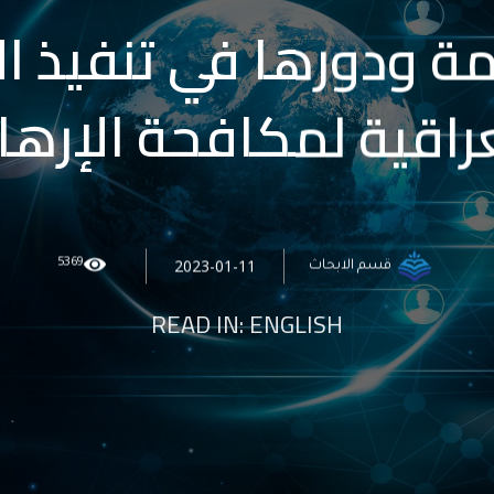
مة ودورها في تنفيذ ال
عراقية لمكافحة الإرها
5369
2023-01-11
قسم الابحاث
READ IN:
ENGLISH