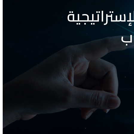
إستراتيجية
ب