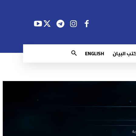
تب البيان
ENGLISH
ية