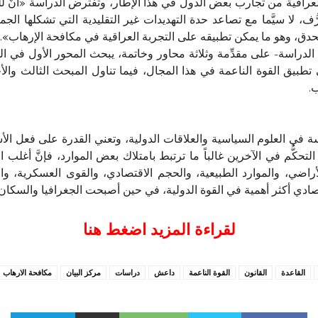
راقية من تجارب بعض الدول في هذا الإطار، وتفترض الدراسة «أنَّ لل
ا سيَّما مع تصاعد حدة التهديدات غير التقليدية التي تشكلها الجماعا
دق، وهو ما يمكن تطبيقه على التجربة العراقية في مكافحة الإرهاب».
الدراسة- على مقدِّمة وثلاثة محاور وخاتمة، يبحث المحور الأول في المد
تطبيق القوة الناعمة في هذا المجال، فيما تناول المبحث الثالث والأ
.
يسة في العلوم السياسية والعلاقات الدولية، وتعني القدرة على فعل الأ
 التحكُّم في الآخرين غالباً ما ترتبط بامتلاك بعض الموارد، فإنَّ أغلب 
لأراضي، والموارد الطبيعية، والحجم الاقتصادي، والقوى العسكرية، و
ادي أكثر أهمية في القوة الدولية، في حين أصبحت الجغرافيا والسكان وال
لقراءة المزيد اضغط هنا
القاعدة
القانون
القوة الناعمة
داعش
دراسات
مركز البيان
مكافحة الارهاب