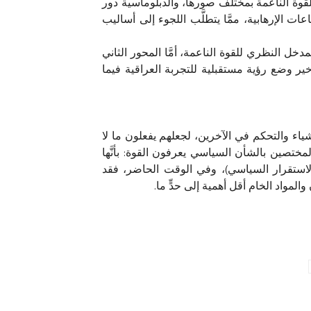
قوة الناعمة بمختلف صورها، والدبلوماسية دور
ت الإرهابية، ممَّا يتطلَّب اللجوء إلى أساليب
خل النظري للقوة الناعمة، أمَّا المحور الثاني
خير وضع رؤية مستقبلية للتجربة العراقية فيما
شياء والتحكم في الآخرين، لجعلهم يفعلون ما لا
المختصين بالشأن السياسي يعرفون القوة: بأنَّها
الاستقرار السياسي)، وفي الوقت الحاضر، فقد
مواد الخام أقل أهمية إلى حدٍّ ما.