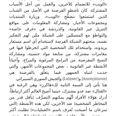
«الويب» للانضمام للآخرين، والعمل من أجل الأسباب
المشتركة. كان ناشطو القرصنة في الأصل من الشباب
الذين استمتعوا بتصفُّحِ «الويب»، وزيارة المنتديات
ومجموعات الأخبار، ومشاركة المعلومات على مواقع
التنزيل غير القانونية، والدردشة في «غرف خاصة»
والتواطؤ مع المتسللين على الشبكة ممَّن لهم التفكير
نفسه، منحتهم الشبكة الفرصة لاستخدام أي اسم مستعار
يريدونه، واستخدام تلك الشخصية التي انخرطوا فيها في
مغامرات مشتركة، من متابعة مواد جنسية، ومشاركة
النسخ المقرصنة من البرامج المرغوبة والمزاح، وأحياناً
الأنشطة غير القانونية ، بعض المجموعات الأشهر، والتي
جذبت انتباه الجمهور فيما يتعلَّق بالقرصنة هي
(Anonymous) و(Lulzsec) والجيش السوري السيبراني.
هنا نأتي إلى السمة الثانية للـ»هاكرز» وهي الرغبة في
«القتال» ضد عدو مشترك، حينما أصبح العالم أكثر ارتباطاً،
أدرك هؤلاء الأفراد أنَّهم يمكنهم التصرُّف (بأقل قدر من
المخاطر الشخصية) ضد الآخرين، لكن هذه الأنشطة (التي
سرعان ما أصبحت تُعرف باسم «العمليات») تطلبت أكثر