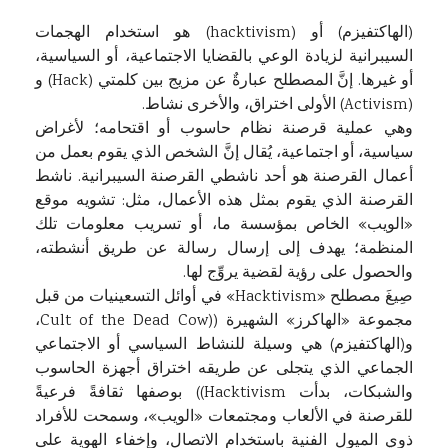
(الهاكتفيزم) أو (hacktivism) هو استخدام الهجمات
السيبرانية لزيادة الوعي بالقضايا الاجتماعية، أو السياسية،
أو غيرها. إنَّ المصطلح عبارةٌ عن مزيج بين كلمتي (Hack) و
(Activism) الأولى اختراق، والأخرى نشاط.
وهي عملية قرصنة نظام حاسوب أو اقتحامه؛ لأغراض
سياسية، أو اجتماعية، يُقال إنَّ الشخص الذي يقوم بعمل من
أعمال القرصنة هو أحد ناشطي القرصنة السيبرانية. ناشط
القرصنة الذي يقوم بمثل هذه الأعمال، مثل: تشويه موقع
«الويب» الخاص بمؤسسة ما، أو تسريب معلومات تلك
المنظمة؛ يهدف إلى إرسال رسالة عن طريق أنشطته،
والحصول على رؤية لقضية يروِّج لها.
صِيغَ مصطلح «Hacktivism» في أوائل التسعينيات من قبل
مجموعة «الهاكرز» الشهيرة ((Cult of the Dead Cow،
و(الهاكتفيزم) هي وسيلة للنشاط السياسي أو الاجتماعي
الجماعي الذي يتجلى عن طريقه اختراق أجهزة الحاسوب
والشبكات، بدأت Hacktivism)) بوصفها ثقافةً فرعيةً
للقرصنة في الألعاب ومجتمعات «الويب»، وسمحت للأفراد
ذوي الميول الفنية باستخدام الاتصال، وإخفاء الهوية على