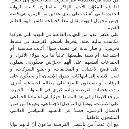
من حفنة من الأصدقاء عبر الإنترنت، لقد احتاجوا إلى جيش،
لذا وُلِدَ المكوِّن الأخير للهاكر: «الفيلق»، كانت الرواية
الجديدة، التي اُنْشِئت على مدى عقدين من الزمن، هي قصة
جيش مجهول الهوية يقاتل معاً كجماعة لكسر قيود العالم
القديم.
على عكس عديد من الجهات الفاعلة في التهديد التي تحركها
مكاسب مالية بحتة، ينخرط ناشطو القرصنة في نشاط
تخريبي، أو ضار نيابة عن قضية، سواءً أكانت سياسية، أم
اجتماعية، أم دينية بطبيعتها، غالباً ما يرى هؤلاء الأفراد أو
الجماعات أنفسهم على أنَّهم «حرَّاس فعليُّون»، يعملون
على فضح الاحتيال، أو المخالفات، أو جشع الشركات، أو
لفت الانتباه إلى انتهاكات حقوق الإنسان، أو يحتجُّون على
الرقابة، أو يسلطون الضوء على مظالم اجتماعية أخرى.
زادت هجمات القرصنة زيادة كبرى في السنوات الأخيرة،
ويرجع الارتفاع في هذا النشاط جزئياً إلى اعتمادنا الجماعي
على الإنترنت، ووسائل التواصل الاجتماعي، وغيرها من صور
الاتصال الرقمي، فضلاً عن المشهد السياسي العالمي
المشحون عاطفياً.
مع أنَّ عديداً من ناشطي القرصنة مدَّعونَ أنَّ لديهم نوايا