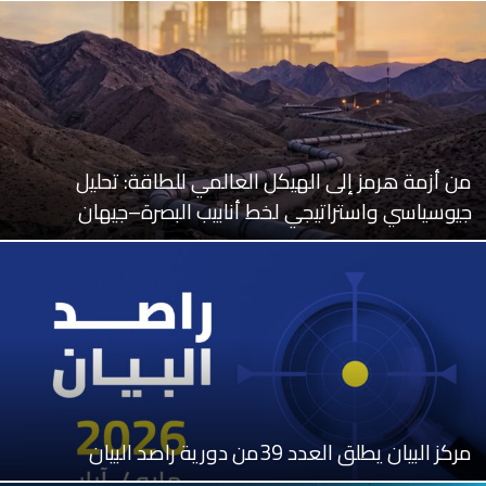
من أزمة هرمز إلى الهيكل العالمي للطاقة: تحليل
جيوسياسي واستراتيجي لخط أنابيب البصرة–جيهان
مركز البيان يطلق العدد 39من دورية راصد البيان