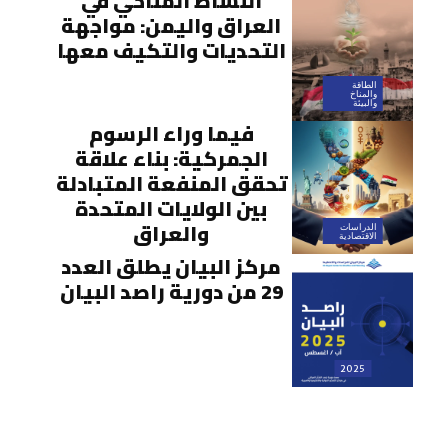
النشاط المناخي في
العراق واليمن: مواجهة
التحديات والتكيف معها
الطاقة
والمناخ
والبيئة
فيما وراء الرسوم
الجمركية: بناء علاقة
تحقق المنفعة المتبادلة
بين الولايات المتحدة
والعراق
الدراسات
الاقتصادية
مركز البيان يطلق العدد
29 من دورية راصد البيان
2025