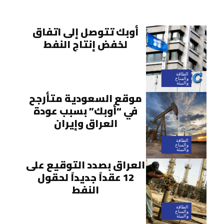
أوبك تتوصل إلى اتفاق
لخفض إنتاج النفط
الطاقة
والمناخ
والبيئة
موقع السعودية متأرجح
في “أوبك” بسبب عودة
العراق وإيران
الطاقة
والمناخ
والبيئة
العراق بصدد التوقيع على
12 عقداً جديداً لحقول
النفط
الطاقة
والمناخ
والبيئة