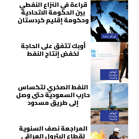
قراءة في النزاع النفطي
بين الحكومة الاتحادية
وحكومة إقليم كردستان
أوراق بحثية
أوبك تتفق على الحاجة
لخفض إنتاج النفط
الطاقة
والمناخ
والبيئة
النفط الصخري لتكساس
حارب السعودية حتى وصل
إلى طريق مسدود
الطاقة
والمناخ
والبيئة
المراجعة نصف السنوية
لقطاع البترول العراقي