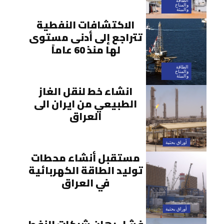
الطاقة
والمناخ
والبيئة
الاكتشافات النفطية
تتراجع إلى أدنى مستوى
لها منذ 60 عاماً
الطاقة
والمناخ
والبيئة
انشاء خط لنقل الغاز
الطبيعي من ايران الى
العراق
أوراق بحثية
مستقبل أنشاء محطات
توليد الطاقة الكهربائية
في العراق
أوراق بحثية