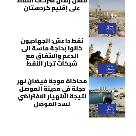
فشل رهان شركات النفط
على إقليم كردستان
الطاقة
والمناخ
والبيئة
نفط داعش: الجهاديون
كانوا بحاجة ماسة الى
الدعم والاتفاق مع
شبكات تجار النفط
الطاقة
والمناخ
والبيئة
محاكاة موجة فيضان نهر
دجلة في مدينة الموصل
نتيجة الانهيار الافتراضي
لسد الموصل
الطاقة
والمناخ
والبيئة