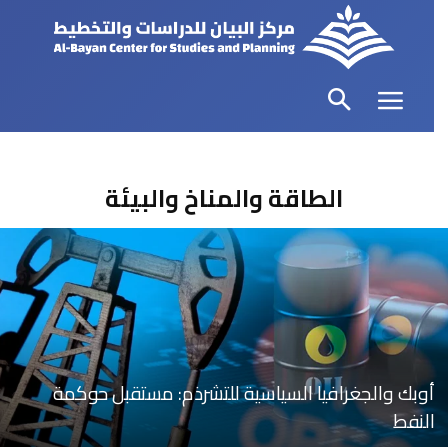
الطاقة والمناخ والبيئة
أوبك والجغرافيا السياسية للتشرذم: مستقبل حوكمة
النفط