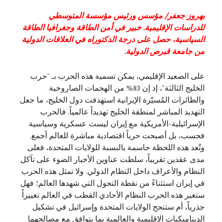
بهروز جعفر/
مؤسس ورئيس مؤسسة المتوسطي
للدراسات الإقليمية. خبير في أمن الطاقة وجغرافيا الطاقة
السياسية، حصل على درجة الدكتوراه في العلاقات الدولية
من جامعة قبرص الدولية.
على الصعيد الإقليمي، يمكن تسمية هذه الحرب بـ “حرب
الخليج الثالثة”، إذ إن 83% من الهجمات الصاروخية
والطائرات المُسيّرة الإيرانية استهدفت دول الخليج، ما جعل
التهديد المباشر لمنطقة الخليج تهديداً عالمياً. فالحرب
الإسرائيلية-الأمريكية مع إيران ليست عسكرية وسياسية
فحسب، بل أصبحت حرباً اقتصادية مباشرة للعالم أجمع.
وتُعد هذه اللحظة حاسمة بالنسبة للولايات المتحدة، فعلى
مدى عقدين تقريباً، سلطت عناوين الأخبار الضوء على تآكل
النظام والأعراف داخل النظام الدولي. ولا تمثل هذه الحرب
في إيران استثناءً من نقطة التحول التي شهدها العالم؛ فهل
ستغير هذه الحرب النظام الأحادي القطب في العالم تغييراً
جذرياً، أم ستنجح الولايات المتحدة وإسرائيل في تشكيل
الديناميكيات الإقليمية والعالمية بما يتوافق مع مصالحهما