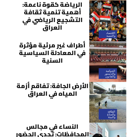
الرياضة كقوة ناعمة:
أهمية تنمية ثقافة
التشجيع الرياضي في
العراق
الاقتصاد
والتنمية
أطراف غير مرئية مؤثرة
في المعادلة السياسية
السنية
الحوكمة
والدستور
والقانون
الأرض الجافة: تفاقم أزمة
المياه في العراق
الطاقة
والمناخ
والبيئة
النساء في مجالس
المحافظات: تحدي الحضور