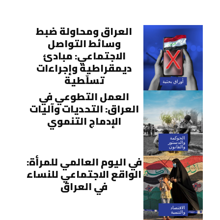
العراق ومحاولة ضبط
وسائط التواصل
الاجتماعي: مبادئ
ديمقراطية وإجراءات
تسلّطية
أوراق بحثية
العمل التطوعي في
العراق: التحديات وآليات
الإدماج التنموي
الحوكمة
والدستور
والقانون
في اليوم العالمي للمرأة:
الواقع الاجتماعي للنساء
في العراق
الاقتصاد
والتنمية