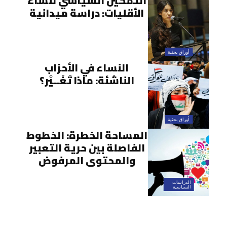
التمكين السياسي لنساء
الأقليات: دراسة ميدانية
أوراق بحثية
النساء في الأحزاب
الناشئة: ماذا تَغَــيَّر؟
أوراق بحثية
المساحة الخطرة: الخطوط
الفاصلة بين حرية التعبير
والمحتوى المرفوض
الدراسات
السياسية