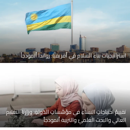
استراتيجيات بناء السلام في أفريقيا: رواندا أنموذجاً
تقييمُ احتياجاتِ النساءِ في مؤسّساتِ الدَولةِ: وزارتا التعليم
العالي والبحث العلميّ والتربية أنموذجاً