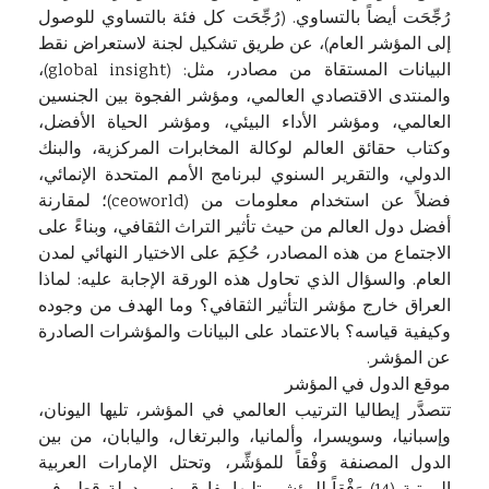
رُجِّحَت أيضاً بالتساوي. (رُجِّحَت كل فئة بالتساوي للوصول
إلى المؤشر العام)، عن طريق تشكيل لجنة لاستعراض نقط
البيانات المستقاة من مصادر، مثل: (global insight)،
والمنتدى الاقتصادي العالمي، ومؤشر الفجوة بين الجنسين
العالمي، ومؤشر الأداء البيئي، ومؤشر الحياة الأفضل،
وكتاب حقائق العالم لوكالة المخابرات المركزية، والبنك
الدولي، والتقرير السنوي لبرنامج الأمم المتحدة الإنمائي،
فضلاً عن استخدام معلومات من (ceoworld)؛ لمقارنة
أفضل دول العالم من حيث تأثير التراث الثقافي، وبناءً على
الاجتماع من هذه المصادر، حُكِمَ على الاختيار النهائي لمدن
العام. والسؤال الذي تحاول هذه الورقة الإجابة عليه: لماذا
العراق خارج مؤشر التأثير الثقافي؟ وما الهدف من وجوده
وكيفية قياسه؟ بالاعتماد على البيانات والمؤشرات الصادرة
عن المؤشر.
موقع الدول في المؤشر
تتصدَّر إيطاليا الترتيب العالمي في المؤشر، تليها اليونان،
وإسبانيا، وسويسرا، وألمانيا، والبرتغال، واليابان، من بين
الدول المصنفة وَفْقاً للمؤشِّر، وتحتل الإمارات العربية