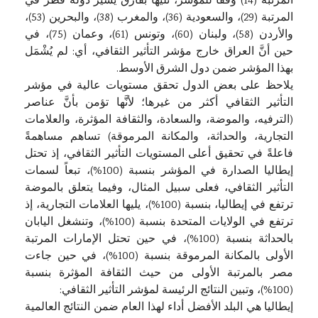
المرتبة (14) وَفْقاً للمؤشر، تليها بفارق يسير دولة قطر في
المرتبة (29)، والسعودية (36)، والمغرب (38)، والبحرين (53)،
والأردن (58)، ولبنان (60)، وتونس (61)، وعمان (75)، في
حين أنَّ العراق خارج مؤشر التأثير الثقافي، أي: لم يُشْمَل
بهذا المؤشر ضمن دول الشرق الأوسط.
يلاحظ على بعض الدول تحقق مستويات عالية في مؤشر
التأثير الثقافي أكثر من غيرها؛ لأنَّها تؤمن بأنَّ عناصر
(الترفيه، والموضة، والسعادة، والثقافة المؤثرة، والعلامات
التجارية، والحداثة، والمكانة المرموقة) تساهم مساهمةً
فاعلةً في تحقيق أعلى المستويات التأثير الثقافي، إذ تحتل
إيطاليا الصدارة في المؤشر بنسبة (100%)، تبعاً لسمات
التأثير الثقافي، فعلى سبيل المثال، وفيما يتعلق بالموضة
ترتفع في إيطاليا، بنسبة (100%)، يليها العلامات التجارية، إذ
ترتفع في الولايات المتحدة بنسبة (100%)، وتنشغل اليابان
بالحداثة بنسبة (100%)، في حين تحتل الإمارات المرتبة
الأولى بالمكانة المرموقة بنسبة (100%)، في حين جاءت
مصر بالمرتبة الأولى من حيث الثقافة المؤثرة بنسبة
(100%)، وتبين النتائج الرئيسة لمؤشر التأثير الثقافي:
إيطاليا هي البلد الأفضل أداء لهذا العام ضمن النتائج العالمية