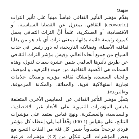
تمهيد:
يقدِّم مؤشر التأثير الثقافي قياساً مبنياً على تأثير التراث
(ceoworld) الثقافي، بمعزل عن القضايا السياسية، أو
الاقتصادية، أو العسكرية، علماً أنَّ التراث الثقافي يعمل
كميزة رئيسة قائمة بذاتها، بمعنى تراث أي بلد هو من بقايا
ثقافته الأصيلة، ونضالاته التاريخية، له دور رئيس في جذب
السياح من جميع أنحاء العالم، وقِيسَ مؤشر التراث الثقافي
عن طريق تأثيرها العالمي ضمن عشرة سمات لدول، وهذه
السمات هي الأهمية الثقافية من حيث (الترفيه، والموضة،
والحياة السعيدة، وامتلاك ثقافة مؤثرة، وامتلاك علامات
تجارية استهلاكية قوية، والحداثة، والمكانة المرموقة،
و»الترند»).
يتميَّز مؤشر التأثير الثقافي عن المقاييس الأخرى المتعلقة
بقياس المؤشرات التنموية على الأبعاد غير الاقتصادية،
والسياسية، والعسكرية، ونهج قياس يعتمد على مؤشرات
النتائج، على مقياس (1-100) وَفْقاً لما يلي: إعطاء كل مؤشر
فردي ترجيحاً متساوياً ضمن كل فئة من الفئات التسع مع
بعض المؤشرات التي تتكوَّن من (2-3) مؤشرات فرعية