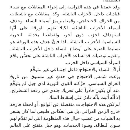
التقليدية؟
وقد عمدنا في هذه الدراسة إلى إجراء المقابلات مع نساء
قياديات داخل الأحزاب الناشئة، وكذا مقابلات مع ناشطات
من الحراك الاحتجاجي، وقمنا بترميز أسماء النساء، وحذف
أسماء الأحزاب الناشئة، لكيلا تفهم الورقة على أنَّها
استهداف لحزب دون آخر، ولقناعتنا بحداثة التجربة
السياسية للأحزاب الناشئة، لذا فإنَّ هدف هذه الورقة هو
تسليط الضوء على أوضاع النساء داخل الأحزاب الناشئة،
وتقديم توصيات قد تساعد الأحزاب الناشئة على تحسُّن واقع
المرأة السياسي داخل الحزب.
أولاً: النساء والاحتجاج: فاعل اجتماعي غير متوقَّع
بزغت شمس الاحتجاج في حدثٍ غير مسبوق من تاريخ
العراق السياسي، حرَّكته القوى الثورية لدى جيل لم يتوقَّع
منه أن يكون قادراً على تحريك جندي في رقعة الشطرنج،
إلا أنَّه أثبت بأنَّه قادرٌ على إسقاط الملك.
لم تكن هذه الاحتجاجات منفصلة عن الواقع، أو لحظة فارقة
خارج الزمن العراقي، بل هي انعكاس طبيعي لما كان يشعر
به الشباب من غضب حيال هذه المنظومة التي لم تقدِّم لهم
سوى البطالة، وسوء الخدمات، وهو جيل منفتح على العالم