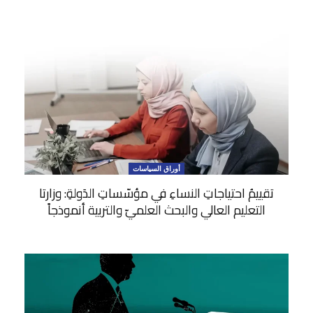
أوراق السياسات
تقييمُ احتياجاتِ النساءِ في مؤسّساتِ الدَولةِ: وزارتا
التعليم العالي والبحث العلميّ والتربية أنموذجاً