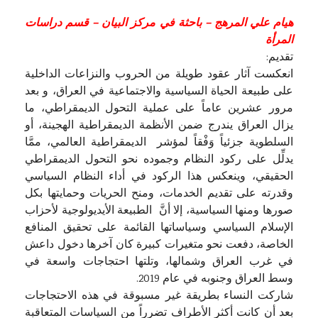
هيام علي المرهج – باحثة في مركز البيان – قسم دراسات
المرأة
تقديم:
انعكست آثار عقود طويلة من الحروب والنزاعات الداخلية
على طبيعة الحياة السياسية والاجتماعية في العراق، و بعد
مرور عشرين عاماً على عملية التحول الديمقراطي، ما
يزال العراق يندرج ضمن الأنظمة الديمقراطية الهجينة، أو
السلطوية جزئياً وَفْقاً لمؤشر الديمقراطية العالمي، ممَّا
يدلِّل على ركود النظام وجموده نحو التحول الديمقراطي
الحقيقي، وينعكس هذا الركود في أداء النظام السياسي
وقدرته على تقديم الخدمات، ومنح الحريات وحمايتها بكل
صورها ومنها السياسية، إلا أنَّ الطبيعة الأيديولوجية لأحزاب
الإسلام السياسي وسياساتها القائمة على تحقيق المنافع
الخاصة، دفعت نحو متغيرات كبيرة كان آخرها دخول داعش
في غرب العراق وشمالها، وتلتها احتجاجات واسعة في
وسط العراق وجنوبه في عام 2019.
شاركت النساء بطريقة غير مسبوقة في هذه الاحتجاجات
بعد أن كانت أكثر الأطراف تضرراً من السياسات المتعاقبة