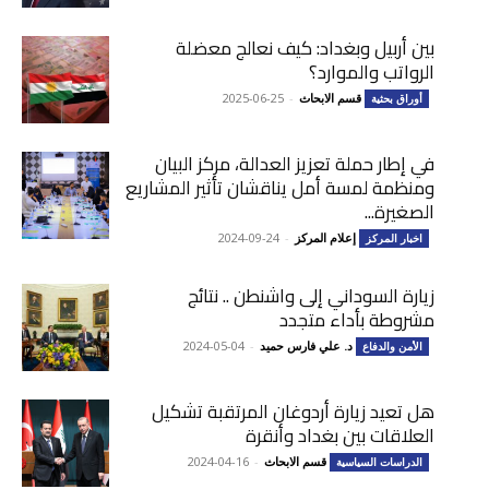
بين أربيل وبغداد: كيف نعالج معضلة
الرواتب والموارد؟
قسم الابحاث
-
2025-06-25
أوراق بحثية
في إطار حملة تعزيز العدالة، مركز البيان
ومنظمة لمسة أمل يناقشان تأثير المشاريع
الصغيرة...
إعلام المركز
-
2024-09-24
اخبار المركز
زيارة السوداني إلى واشنطن .. نتائج
مشروطة بأداء متجدد
د. علي فارس حميد
-
2024-05-04
الأمن والدفاع
هل تعيد زيارة أردوغان المرتقبة تشكيل
العلاقات بين بغداد وأنقرة
قسم الابحاث
-
2024-04-16
الدراسات السياسية