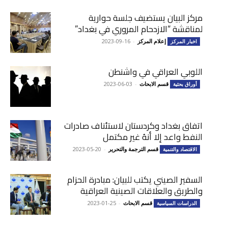
مركز البيان يستضيف جلسة حوارية
لمناقشة “الازدحام المروري في بغداد”
إعلام المركز
-
2023-09-16
اخبار المركز
اللوبي العراقي في واشنطن
قسم الابحاث
-
2023-06-03
أوراق بحثية
اتفاق بغداد وكردستان لاستئناف صادرات
النفط واعد إلا أنهُ غير مكتمل
قسم الترجمة والتحرير
-
2023-05-20
الاقتصاد والتنمية
السفير الصيني يكتب للبيان: مبادرة الحزام
والطريق والعلاقات الصينية العراقية
قسم الابحاث
-
2023-01-25
الدراسات السياسية