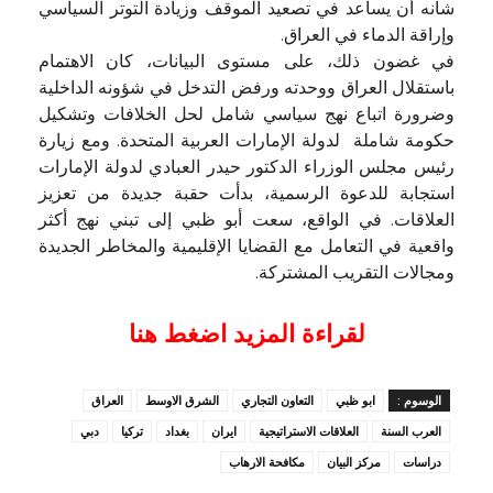
شأنه أن يساعد في تصعيد الموقف وزيادة التوتر السياسي
وإراقة الدماء في العراق.
في غضون ذلك، على مستوى البيانات، كان الاهتمام
باستقلال العراق ووحدته ورفض التدخل في شؤونه الداخلية
وضرورة اتباع نهج سياسي شامل لحل الخلافات وتشكيل
حكومة شاملة لدولة الإمارات العربية المتحدة. ومع زيارة
رئيس مجلس الوزراء الدكتور حيدر العبادي لدولة الإمارات
استجابة للدعوة الرسمية، بدأت حقبة جديدة من تعزيز
العلاقات. في الواقع، سعت أبو ظبي إلى تبني نهج أكثر
واقعية في التعامل مع القضايا الإقليمية والمخاطر الجديدة
ومجالات التقريب المشتركة.
لقراءة المزيد اضغط هنا
الوسوم :
ابو ظبي
التعاون التجاري
الشرق الاوسط
العراق
العرب السنة
العلاقات الاستراتيجية
ايران
بغداد
تركيا
دبي
دراسات
مركز البيان
مكافحة الارهاب