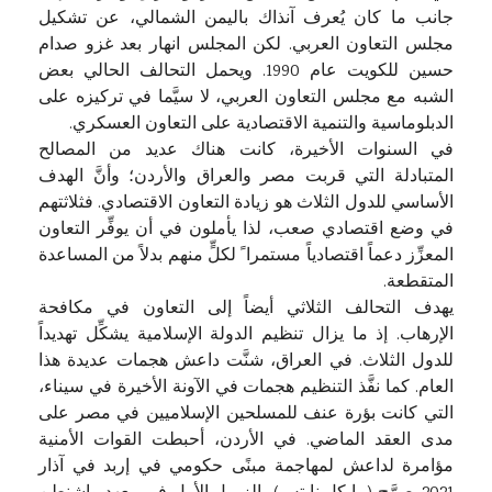
جانب ما كان يُعرف آنذاك باليمن الشمالي، عن تشكيل
مجلس التعاون العربي. لكن المجلس انهار بعد غزو صدام
حسين للكويت عام 1990. ويحمل التحالف الحالي بعض
الشبه مع مجلس التعاون العربي، لا سيَّما في تركيزه على
الدبلوماسية والتنمية الاقتصادية على التعاون العسكري.
في السنوات الأخيرة، كانت هناك عديد من المصالح
المتبادلة التي قربت مصر والعراق والأردن؛ وأنَّ الهدف
الأساسي للدول الثلاث هو زيادة التعاون الاقتصادي. فثلاثتهم
في وضع اقتصادي صعب، لذا يأملون في أن يوفِّر التعاون
المعزِّز دعماً اقتصادياً مستمرا ً لكلٍّ منهم بدلاً من المساعدة
المتقطعة.
يهدف التحالف الثلاثي أيضاً إلى التعاون في مكافحة
الإرهاب. إذ ما يزال تنظيم الدولة الإسلامية يشكِّل تهديداً
للدول الثلاث. في العراق، شنَّت داعش هجمات عديدة هذا
العام. كما نفَّذ التنظيم هجمات في الآونة الأخيرة في سيناء،
التي كانت بؤرة عنف للمسلحين الإسلاميين في مصر على
مدى العقد الماضي. في الأردن، أحبطت القوات الأمنية
مؤامرة لداعش لمهاجمة مبنًى حكومي في إربد في آذار