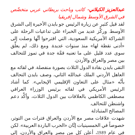
عبدالعزيز الكيلاني-
كاتب وباحث بريطاني عربي متخصِّص
في الشرق الأوسط وشمال إفريقيا
لقد قيل كثير عن زيارة الرئيس جو بايدن الأخيرة إلى الشرق
الأوسط. وركَّز عديد من الخبراء على تداعيات الرحلة على
الشراكة الأمريكية السعودية، التي اقترحوا أنَّها وصلت إلى
«أدنى نقطة لها» منذ سنوات عديدة. ومع ذلك، لم يعلِّق
سوى عدد قليل على ما تعنيه قمَّة جدة في تموز للتحالف
بين مصر والعراق والأردن.
التقى بايدن بقادة الدول الثلاث بصورة منفصلة. في لقائه مع
العاهل الأردني الملك عبدالله الثاني، وصف بايدن التحالف
بأنَّه «مثال على التعاون الإقليمي الإيجابي». كما أشاد
الرئيس الأمريكي في لقائه برئيس الوزراء العراقي
مصطفى الكاظمي بالعلاقات بين الدول الثلاث، وأكَّد دعم
واشنطن للتحالف.
المصالح المتبادلة
شهدت علاقات مصر مع الأردن والعراق فترات من التوتر،
خصوصاً في الخمسينيات إبَّان «الحرب الباردة العربية». لكن
في عام 1989، أعلن كل من مصر والعراق والأردن، إلى