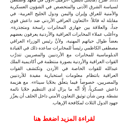
2021. صرَّح (مايكل نايتس) -الزميل الأول في معهد واشنطن
لسياسة الشرق الأدنى والمتخصص في الشؤون العسكرية
والأمنية للعراق وإيران واليمن ودول الخليج العربية- في
مقابلة له قائلاً: «التعاون العراقي الأردني ضد داعش قوي
جداً، والعلاقة بين جهازي المخابرات راسخة ومتجذرة».
و»أغلب عملاء المخابرات العراقية والأردنية يعرفون بعضهم
بعضاً طوال حياتهم المهنية، ولأنَّ رئيس الوزراء العراقي
مصطفى الكاظمي رئيساً للمخابرات ساعده ذلك في القيادة
الدبلوماسية للمخابرات مع الأردنيين والمصريين. تتدرَّب
القوات العراقية والأردنية بصورة منتظمة في أكاديمية الملك
عبدالله للقوات الخاصة في الأردن. وتكتشف القوات
العراقية بانتظام معلومات استخبارية مفيدة للأردنيين
والمصريين، خصوصاً فيما يتعلَّق بخلايا سيناء». مع هزيمة
داعش عسكرياً، إلَّا أنَّه ما يزال لدى التنظيم خلايا نائمة
نشطة. ومن شأن توثيق التعاون الأمني داخل الحلف أن يعزِّز
جهود الدول الثلاث لمكافحة الإرهاب.
لقراءة المزيد اضغط هنا