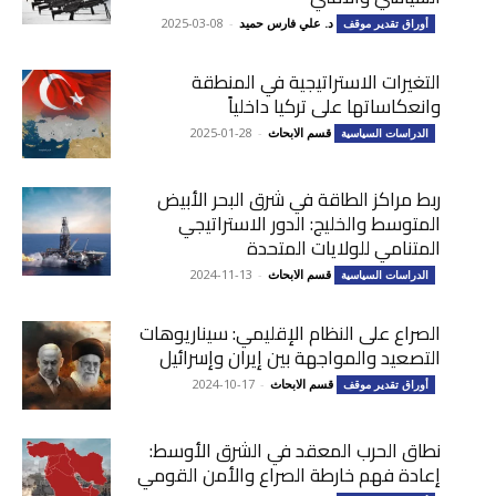
د. علي فارس حميد
-
2025-03-08
أوراق تقدير موقف
التغيرات الاستراتيجية في المنطقة
وانعكاساتها على تركيا داخلياً
قسم الابحاث
-
2025-01-28
الدراسات السياسية
ربط مراكز الطاقة في شرق البحر الأبيض
المتوسط والخليج: الدور الاستراتيجي
المتنامي للولايات المتحدة
قسم الابحاث
-
2024-11-13
الدراسات السياسية
الصراع على النظام الإقليمي: سيناريوهات
التصعيد والمواجهة بين إيران وإسرائيل
قسم الابحاث
-
2024-10-17
أوراق تقدير موقف
نطاق الحرب المعقد في الشرق الأوسط:
إعادة فهم خارطة الصراع والأمن القومي