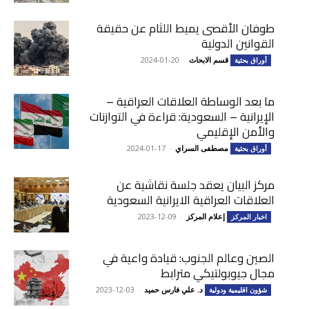
طوفان الأقصى يميط اللثام عن حقيقة
القوانين الدولية
قسم الابحاث
-
2024-01-20
أوراق بحثية
ما بعد الوساطة العلاقات العراقية –
الإيرانية – السعودية: قراءة في التوازنات
والأمن الإقليمي
مصطفى السراي
-
2024-01-17
أوراق بحثية
مركز البيان يعقد جلسة نقاشية عن
العلاقات العراقية الايرانية السعودية
إعلام المركز
-
2023-12-09
اخبار المركز
الصين وعالم الجنوب: قيادة واعية في
مجال جيوبولتيكي مترابط
د. علي فارس حميد
-
2023-12-03
شؤون اقليمية ودولية