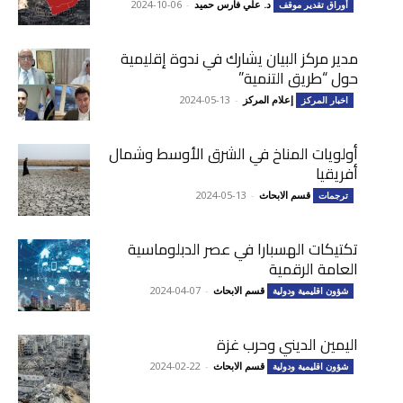
د. علي فارس حميد
-
2024-10-06
أوراق تقدير موقف
مدير مركز البيان يشارك في ندوة إقليمية
حول “طريق التنمية”
إعلام المركز
-
2024-05-13
اخبار المركز
أولويات المناخ في الشرق الأوسط وشمال
أفريقيا
قسم الابحاث
-
2024-05-13
ترجمات
تكتيكات الهسبارا في عصر الدبلوماسية
العامة الرقمية
قسم الابحاث
-
2024-04-07
شؤون اقليمية ودولية
اليمين الديني وحرب غزة
قسم الابحاث
-
2024-02-22
شؤون اقليمية ودولية