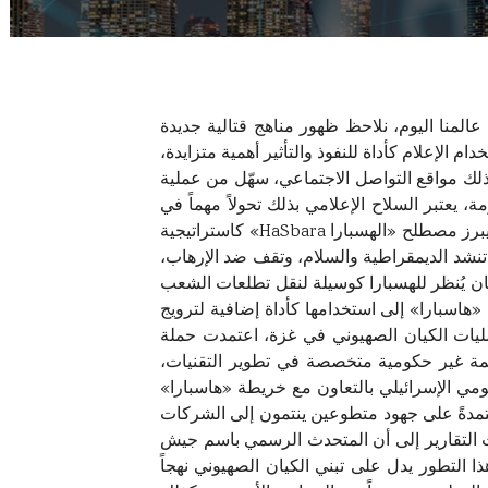
 عالمنا اليوم، نلاحظ ظهور مناهج قتالية جديدة
الإعلام كأداة للنفوذ والتأثير أهمية متزايدة،
ي ذلك مواقع التواصل الاجتماعي، سهّل من عملية
، يعتبر السلاح الإعلامي بذلك تحولاً مهماً في
كيفية إدارة الصراعات، مع التركيز بشكل خاص على تشكيل الوعي الجماعي والرأي العام العالمي، ضمن هذا الإطار، يبرز مصطلح «الهسبارا HaSbara» كاستراتيجية
ة تنشد الديمقراطية والسلام، وتقف ضد الإرهاب،
ان يُنظر للهسبارا كوسيلة لنقل تطلعات الشعب
«هاسبارا» إلى استخدامها كأداة إضافية لترويج
مليات الكيان الصهيوني في غزة، اعتمدت حملة
يونية على تشكيل شبكة واسعة من الدعم تضم نحو 120 غرفة عمليات، إلى جانب مشاركة 41 منظمة غير حكومية متخصصة في تطوير التقنيات،
لأمن القومي الإسرائيلي بالتعاون مع خريطة «هاسبارا»
 تبنّت 72 مبادرة نموذج العمل غير الربحي، معتمدةً على جهود متطوعين ينتمون إلى الشركات
وهت التقارير إلى أن المتحدث الرسمي باسم جيش
التطور يدل على تبني الكيان الصهيوني نهجاً