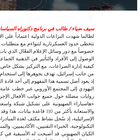
سيف ضياء / طالب في برنامج دكتوراه السياسات 
لطالما شهدت النزاعات الدولية اعتماداً على الأ
تتخطى حدود العسكرتارية لتتواءم مع متطلبات الع
خصوصاً مع دور وسائل الإعلام الفعّال الذي بات 
الوصول إلى الأفراد والتأثير في الذهنية الجماع
من جانب إسرائيل، تهدف بجوهرها إلى استخدام الأ
إذ يعود أصل تسمية هذا المفهوم إلى أحد قادة 
اليهودي إلى المجتمع الأوروبي عبر خطب عامة يت
روايات مضللة حول جميع جوانب الأفعال الإجرا
والاستعانة بأكثر من 110 ق
التكنولوجية، الخبراء التقنيين، الأكاديميين،
الكيان الصهيوني قد أصبحت له الأسبقية في كو