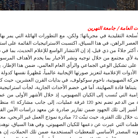
العامة / جامعة النهرين
سلحة التقليدية في مجرياتها؛ ولكن، مع التطورات الهائلة التي يمر بها
صر الراهن، في هذا السياق، اكتسبت الاستراتيجيات القائمة على استخدام 
أكثر جلاءً من ذي قبل، إذ إن الانتشار الواسع للإعلام الحديث، بما ف
ية لأي مجتمع من خلال توجيه ونشر الأخبار بما يخدم الأهداف المرسومة
دوات الإعلامية لتعزيز صورتها الإيجابية عالمياً، مُظهرةً نفسها كدول
الحركة الصهيونية، ناحوم سوكولوف، في بدايات القرن العشرين، حيث ك
بناها قادة الصهاينة، أما في خضم الأحداث الجارية، لجأت استراتيجية 
مية التي تُنسب إلى الكيان الصهيوني، إذ خلال الأشهر الأولى من ع
«هاسبارا» الصه
اعدة بيانات، هذا وقد أشير إلى تلك الجهود ضمن تقارير صادرة عن معهد دراسات ا
الإسرائيلية، إذ سُجل نشاط مكثف لعدة المبادرات خلال تلك الفترة، حيث
 والمنظمات التي عبرت عن دعمها للكيان الصهيوني، وفي هذا السياق، ن
نه المصدر الأساسي للمعطيات المستخدمة ضمن تلك الحملات، إن هذا 