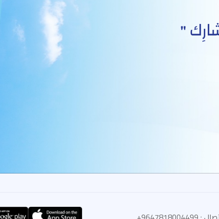
964781800449+