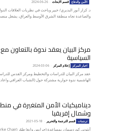
قسم الابحاث
-
2024-06-26
الأمن والدفاع
د. كرار أنور البديري/ خبير وباحث في نظريات العلاقات الدو
والصاعدة تجاه منطقة الشرق الأوسط والعراق، يشغل منصب
مركز البيان يعقد ندوة بالتعاون مع
السياسية
إعلام المركز
-
2024-03-06
اخبار المركز
عقد مركز البيان للدراسات والتخطيط ومركز القدس للدراسا
الهاشمية ندوة حوارية مشتركة حول (الشباب العراقي واعادة
ديناميكيات الأمن المتغيرة في من
وشمال إفريقيا
قسم الترجمة والتحرير
-
2021-05-18
ترجمات