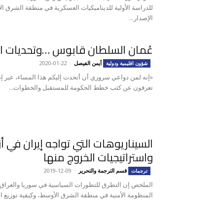
للدراسة الأولية للديناميكيات العسكرية في منطقة الشرق ا
الإصدار...
عُمان السلطان قابوس …وتحديات ال
أيمن الفيصل
-
2020-01-22
شؤون اقليمية ودولية
«إنه لمن دواعي سروري أن أتحدث إليكم هذا المساء، عبر إذاعت
تعرفون عن كثب خطط الحكومة للمستقبل والخطوات...
السيناريوهات التي تواجه إيران في أ
واستراتيجيات الخروج منها
قسم الترجمة والتحرير
-
2019-12-09
ترجمات
الملخص إن التطرق للتطورات السياسية في سوريا والعراق، 
المنظومة الأمنية في منطقة الشرق الأوسط، وكيفية توزيع ا