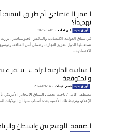
الممر الاقتصادي أم طريق التنمية: أي
تهديداً؟
علي نجات
-
2025-07-01
أوراق بحثية
في سياق العولمة الاقتصادية والتنافس الجيوسياسي، برزت ا
تستعملها الدول لتعزيز التجارة، وضمان أمن الطاقة، وتوسيع
الاقتصادية...
السياسة الخارجية لترامب: استقراء بي
والمتوقعة
قسم الابحاث
-
2024-09-14
أوراق بحثية
مصطفى كامل / باحث يحظى السباق الانتخابي الأمريكي بأهم
الإعلام، وترتبط تلك الأهمية بعدة أسباب منها أن الولايات المت
الصفقة الأوسع بين واشنطن والريا