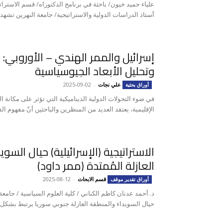
علياء حميد خيون/ باحثة في برنامج الدكتوراه/ قسم الاسترا
أستاذ الدراسات الدولية والاستراتيجية/ جامعة النهرين تشه
إسرائيل والممر الهندي – الأوروبي:
وتحليل الأبعاد الجيوسياسية
علي نجات
-
2025-09-02
أوراق بحثية
في ضوء التحولات الدولية الديناميكية التي تؤثر على مكانة 
الإقليمية، يعتقد العديد من المنظرين والباحثين أنّ مفهوم القو
الاستراتيجية (الإسرائيلية) حيال السو
العازلة المُمتدة (ممر داود)
قسم الابحاث
-
2025-08-12
أوراق تقدير موقف
د. أحمد عدنان كاظم الكناني / كلية العلوم السياسية / جامعة 
حيال السويداء والمنطقة العازلة جنوبي سوريا يرتبط بشكل و