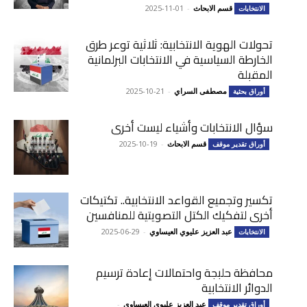
قسم الابحاث
-
2025-11-01
الانتخابات
تحولات الهوية الانتخابية: ثلاثية توعر طرق
الخارطة السياسية في الانتخابات البرلمانية
المقبلة
مصطفى السراي
-
2025-10-21
أوراق بحثية
سؤال الانتخابات وأشياء ليست أخرى
قسم الابحاث
-
2025-10-19
أوراق تقدير موقف
تكسير وتجميع القواعد الانتخابية.. تكتيكات
أخرى لتفكيك الكتل التصويتية للمنافسين
عبد العزيز عليوي العيساوي
-
2025-06-29
الانتخابات
محافظة حلبجة واحتمالات إعادة ترسيم
الدوائر الانتخابية
عبد العزيز عليوي العيساوي
-
أوراق تقدير موقف