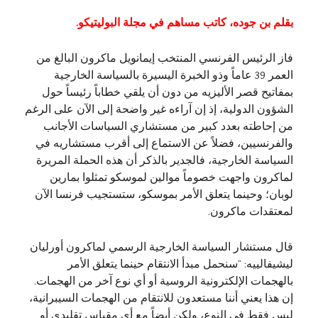
بقلم بن جوده، كاتب مساهم في مجلة البوليتيكو.
فاز الرئيس الفرنسي المنتخب إيمانويل ماكرون البالغ من
العمر 39 عاماً وذو الخبرة اليسيرة بالسياسة الخارجية
بمفاتيح قصر الأليزيه من دون أن يلقي خطاباً رئيساً حول
الشؤون الدولية، إذ إن آراءه غير واضحة إلى الآن على الرغم
من إحاطته بعدد كبير من مستشاري السياسات الأجانب
والفرنسيين، فضلاً عن الاستماع إلى أقرب مستشاريه في
السياسة الخارجية، فالجدير بالذكر أن هذه الحملة المريرة
لماكرون واجهت خصوماً موالين لموسكو تمثلوا بمارين
لوبان؛ وحينما يتعلق الأمر بموسكو، ستستجيب فرنسا الآن
لمعتقدات ماكرون.
قال مستشار السياسة الخارجية الرسمي لماكرون أورليان
ليشيفالييه: “سنحمل مبدأ الانتقام حينما يتعلق الأمر
بالهجمات الإلكترونية الروسية أو أي نوع آخر من الهجمات.
إن هذا يعني أننا مستعدون للانتقام من الهجمات السيبرانية،
ليس فقط في النوع، ولكن أيضاً مع أي مقياس تقليدي أو