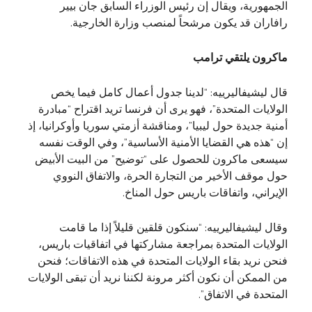
الجمهورية، ويقال إن رئيس الوزراء السابق جان بيير
رافاران قد يكون مرشحاً لمنصب وزارة الخارجية.
ماكرون يلتقي ترامب
قال ليشيفاليرييه: “لدينا جدول أعمال كامل فيما يخص
الولايات المتحدة”، فهو يرى أن فرنسا تريد اقتراح “مبادرة
أمنية جديدة حول ليبيا”، ومناقشة أزمتي سوريا وأوكرانيا، إذ
إن “هذه هي القضايا الأمنية الأساسية”، وفي الوقت نفسه
سيسعى ماكرون للحصول على “توضيح” من البيت الأبيض
حول موقف الأخير من التجارة الحرة، والاتفاق النووي
الإيراني، واتفاقات باريس حول المناخ.
وقال ليشيفاليرييه: “سنكون قلقين قليلاً إذا ما قامت
الولايات المتحدة بمراجعة مشاركتها في اتفاقيات باريس،
فنحن نريد بقاء الولايات المتحدة في هذه الاتفاقات؛ فنحن
من الممكن أن نكون أكثر مرونة لكننا نريد أن تبقى الولايات
المتحدة في الاتفاق”.