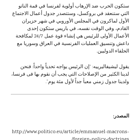
ستكون الحرب ضد الإرهاب أولوية لفرنسا في قمة الناتو
التي ستنعقد في بروكسل، وستتصدر جدول أعمال الاجتماع
الأول لماكرون في المجلس الأوروبي في شهر حزيران
القادم، وفي الوقت نفسه، في باريس ستكون إحدى
الأعمال الأولى للرئيس هي إنشاء قوة عمل 24/7 لمكافحة
داعش وتنسيق العمليات الفرنسية في العراق وسوريا مع
الحلفاء الدوليين.
يقول ليشيفاليرييه: “إن الرئيس يواجه تحدياً واحداً: فنحن
لدينا الكثير من الإصلاحات التي يجب أن نقوم بها فى فرنسا،
ولدينا جدول زمني معبأ جداً لأول مئة يوم”.
المصدر:
http://www.politico.eu/article/emmanuel-macrons-
foreign-policy-doctrines/