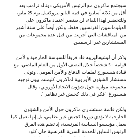
سيجتمع ماكرون مع الرئيس الأمريكي دونالد ترامب بعد
أقل من ثلاثة أسابيع في قمة الناتو ببروكسل يوم 25 مايو،
وللتحضير لهذا اللقاء، لن يقتصر اعتماد ماكرون على
الدبلوماسيين الفرنسيين فقط، ولكن أيضاً على ستة أشهر
من المناقشات التي أجريت من قبل عدة مجموعات من
المستشارين غير الرسميين.
يذكر أن ليشيفاليرييه قاد فريقاً للسياسة الخارجية والأمن
قوامه 5٠ شخصاً خلال النصف الأول من العام الماضي، مع
قيادة هيسبورج لملفات الدفاع والأمن القومي، وتولى
مستشار الشؤون الأوروبية لماكرون كليمنت بيون توجيه
مجموعة موازية حول شؤون الاتحاد الأوروبي، وقال
هيسبورغ: “فكر في ذلك كجيش غير نظامي”.
ولكن قائمة مستشاري ماكرون حول الأمن والشؤون
الخارجية لا تؤدي دورها كجيش غير نظامي، بل إنها تعمل كما
يعمل مؤسسو السياسة الفرنسية، إذ تضم هذه الفرق
الرئيس السابق للخدمة السرية الفرنسية جان كلود