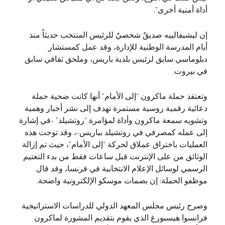
أداة أمنية أخرى”.
إن ليشيفالييه صديقٌ شخصيٌ للرئيس المنتخب حديثاً منذ
أيام المدرسة الوطنية للإدارة، وقد عمل كمستشار
دبلوماسي سابق لرئيس بلدية باريس، وملحق ثقافي سابق
في بيروت.
وتعتقد حملة ماكرون “إلى الأمام” أنها كانت ضحية حملة
دعائية رقمية روسية مستمرة تهدف إلى نشر أخبار وهمية
وتشويه سمعة ماكرون وأداة لمؤامرة “روتشيلد” -في إشارة
إلى عمله كمصرفي في روتشيلد بباريس-، وقد توجت هذه
العمليات باختراق عملاق لحركة “إلى الأمام”، حيث تم إزالة
الوثائق من على الإنترنت قبل ساعات فقط من بدء التعتيم
الرسمي لوسائل الإعلام الانتخابية في فرنسا، وقد قال
موظفو الحملة: إن بصمات موسكو الإلكترونية واضحة.
وصرح رئيس مجلس المعهد الدولي للدراسات الاستراتيجية
فرانسوا هيسبورغ الذي يقوم بتقديم المشورة لماكرون