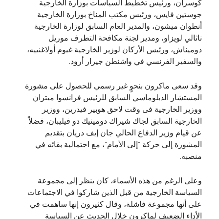
كوسران، ورئيس تخطيط السياسات بوزارة الخارجية
جوستين فايس، ورئيس مكتب المناخ بوزارة الخارجية
أنطوان ميشون، والمدير العام السابق لوزارة الخارجية
ناثالي لويزاو، ومدير لجنة مكافحة التطرف موريل
دوميناش، ورئيس الأركان لوزير الخارجية غيوم أولاغنييه،
والسفير الفرنسي في واشنطن جيرار أرود.
وقد سعى ماكرون بنحوٍ غير رسمي للحصول على مشورة
المستشار الدبلوماسي السابق للرئيس فرانسوا ميتران
ووزير الخارجية فى وقت لاحق هوبير فيدرين، ووزير
الخارجية السابق لجاك شيراك دومينيك دو فيليبان، فضلاً
عن قيام وزير الدفاع الحالي جان إيف دريان بتقديم
المشورة إلى حركة “إلى الأمام”، مع احتمالية بقائه في
منصبه.
وعلى الرغم من هذه الأسماء، كان ينظر إلى مجموعة
السياسة الخارجية من قبل الذين شاركوا في الاجتماعات
على أنها مجموعة فاشلة، وقال كثيرون إنها ساهمت في
الأداء الضعيف لماكرون خلال الحديث عن السياسة