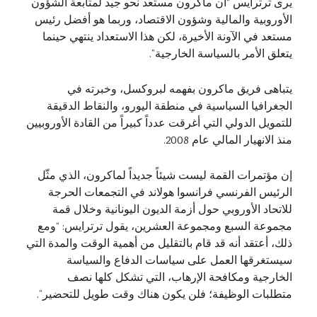
يرى ترترايس “أن ماكرون مستعد نحو جيد لمتابعة الشؤون
الأوروبية والمالية وشؤون الاقتصاد، وربما هو أفضل رئيس
مستعد في الآونة الأخيرة، لكن هذا الاستعداد ينتهي حينما
يتعلق الأمر بالسياسة الخارجية”.
يتباهى فريق ماكرون بفهمه لبروكسل، وخبرته في
الجغرافيا السياسية في منطقة اليورو، والنقاط الدقيقة
للتمويل الدولي التي أغرقت عدداً كبيراً من القادة الأوروبيين
منذ الانهيار المالي عام 2008.
إن مؤتمرات القمة ليست شيئاً جديداً لماكرون، الذي مثّل
الرئيس الفرنسي فرانسوا هولاند في التجمعات الحرجة
للاتحاد الأوروبي حول أزمة الديون اليونانية وخلال قمة
مجموعة السبع ومجموعة العشرين، يقول ترترايس: “ومع
ذلك، أعتقد أنه قد قام بالتقليل من أهمية الوقت والمدة التي
سيستغرقها العمل على سياسات الدفاع والسياسة
الخارجية ومكافحة الإرهاب، التي تشكل كلها نصف
متطلبات الوظيفة؛ فلن يكون هناك وقت طويل للتحضير”.