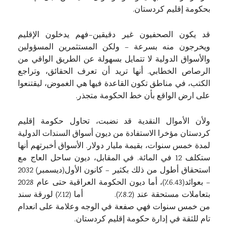
بحكومة إقليم كردستان.
قد يكون الصحفيون غير دقيقين–فهم يدخلون الإقليم
ويخرجون منه بسرعة – ولكن المستثمرين المسؤولين
والأسواق الدولية لا تتمايل بسهولة عن الطريق الواقي من
الرصاص الخطابي. أنها تريد أن تعرف الحقائق، وتراجع
الكتب، في مناطق تكون القاعدة فيها هي الغموض، ليقتنعوا
على ارض الواقع بأن خط الحكومة متجذر.
ولأن الأموال النقدية قد نضبت، تحاول حكومة إقليم
كردستان مؤخرا الاستفادة من ديون أسواق السندات الدولية
لمدة خمس سنوات، بقيمة مليار دولار. الأسواق أخبرتهم أنها
ستكلف 12 في المائة. في المقابل، ديون ساحل العاج مع
استحقاق أطول من ذلك بكثير – كانون الأول(ديسمبر) 2032
– بعوائد(6.43٪)، أما ديون الحكومة العراقية حتى عام 2028
بتعاملات مستحقة عند (8.2٪). أما (12٪) لورقة سند
من خمس سنوات فهي صفعة في الوجه وعلامة على انعدام
تام للثقة في إدارة حكومة إقليم كردستان.