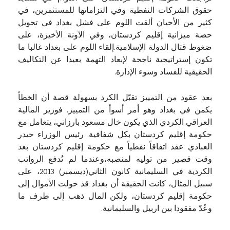
حقوق الشركات النفطية وفي التزاماتها للمستثمرين، في
كثير من الأحيان ألقت اللوم على فشل بغداد في تحويل
حصة ميزانية إقليم كردستان، وفي الآونة الأخيرة، على
ضغوط قتال الدولة الإسلامية.إلقاء اللوم على بغداد غالبا ما
تكون إستراتيجية ناجحة لإبعاد التهمة بعيدا عن التكاليف
الحقيقية للفساد وسوء الإدارة.
بعد عقود من التمييز تقبّل الكرد بسهولة قصة أن الخطأ
يكمن في بغداد وهو أمر أسوأ من التمييز. فوزير المالية
العراقي الكردي الذي يكون خال مسعود بارزاني، يتعامل مع
حكومة إقليم كردستان بكل شفافية. رئيس الوزراء حيدر
العبادي عقد اتفاقاً نفطياً مع حكومة إقليم كردستان بعد
وقت قصير من توليه لمنصبه،وعندما لم تُدفع الرواتب
الكردية في السليمانية كانون الثاني(ديسمبر) 2013، على
سبيل المثال، كانت الحقيقة أن بغداد قد حولت الأموال إلى
حكومة إقليم كردستان، ولكن المال ذهب إلى طرف ما
وعُدّ مفقودا بين اربيل والسليمانية.