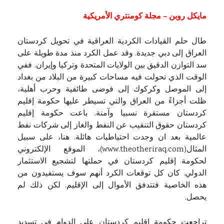
مايكل روبن –
مجلة كومنتري الأمريكية
طال حلم القيادات الكردية العراقية في تحويل كردستان
العراق إلى دبي جديدة. وقد عمل الكرد منذ مدة طويلة على
سد التوازن الدقيق بين الولايات المتحدة وتركيا وإيران. ففي
الوقت الذي تحولت فيه مساحات كبيرة من البلاد من بغداد
إلى الموصل وكركوك إلى فوضى طائفية وحرب أهلية،
ظلت أجزاءً من العراق والتي تسيطر عليها حكومة إقليم
كردستان مستقرة نسبيا وآمنة. باعت حكومة إقليم
كردستان حقوق التنقيب عن النفط والغاز إلى شركات نفط
عالمية بعد ان وجدت احتياطيات هائلة. هنا، على سبيل
المثال(
www.theotheriraq.com
)، الموقع الإلكتروني
لحكومة إقليم كردستان في حملتها لتشجيع الاستثمار
الدولي. كان كل توقعات الكرد أنهم سوف يستفيدون من
هذه الخاصية فتتدفق الأموال إلى الإقليم. لكن ذلك لم
يحصل.
تراجعت حكومة إقليم كردستان على الدوام في تسديد