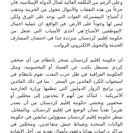
وعلى الرغم من التكلفة العالية لقتال الدولة الإسلامية، فان
جزءاً من هذه النفقات والأموال تتحول من الخزينة وتذهب
لـ”أشباح” البيشمركة. القوات التي توجد على الورق ولكن
ليس لها وجوداً على الأرض. في الواقع، ان عملية احتيال
“الموظفين الأشباح”هي أحدى الأسباب التي تجعل من
حكومة إقليم كردستان مترددة جدا في احتضان المصارف
الحديثة والتحويل الالكتروني للرواتب.
ان حكومة إقليم كردستان تسخر بانتظام من أي صحفي
كردي مستقل يكتب عن الفساد أو المحسوبية، ومثل
الحكومة العراقية في ظل حزب البعث، تقوم بانتظام في
استجواب الكرد العائدين من السفر – بما في ذلك العائدين
من برامج الزوار الدوليين التي تنظمها وزارة الخارجية
الأمريكية – لتتأكد من أنهم لا يتحدثون إلى محللين أو
صحفيين وتخشى حكومة إقليم كردستان من أن يصدر
تقريراً نقدياً بشأن الوضع في إقليم كردستان. وبالمقابل،
تمطر حكومة إقليم كردستان مسؤولين سابقين في حكومة
الولايات المتحدة وضباط جيش متقاعدين، ومحللين في
مراكز دراسات بهدايا وعقود وأموال نقدية من أجل الإشادة