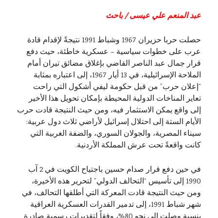
عبد المنعم علي عيسى / باحث
حصلت حربا حزيران 1967 وشباط 1991 نتيجةً لإقدام قادة
عرب على خطوات سياسية – عسكرية خاطئة، حيث دفع
قرار جمال عبد الناصر القاضي بإغلاق مضائق تيران أمام
الملاحة الإسرائيلية، في 13 أيار 1967، إلى اعتباره بمثابة
“إعلان حرب” من قبل حكومة ليفي أشكول التي راحت
تعاير المناخات الدولية المحيطة بإمكان تحويل هذا الأخير
إلى واقع يمكن الاستثمار فيه، ومن حيث النتيجة قادت حرب
الأيام الستة إلى احتلال إسرائيل لأراضي ثلاث دول عربية:
سيناء المصرية، والجولان السوري، والضفة الغربية التي
كانت واقعةً تحت عرش المملكة الأردنية.
في حين دفع قرار صدام حسين باجتياح الكويت في 2 آب
1990 إلى تأسيس “التحالف الدولي” لتحرير هذه الأخيرة،
ومن حيث النتيجة قادت المعركة التي أطلقها التحالف، في
شهر شباط 1991، إلى تدمير القدرات العسكرية العراقية
بنسبة وصلت إلى نحو 80%، وفقاً لتقديرات رسمية صادرة