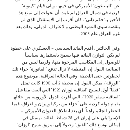
عن “البنتاغون” الأميركي في حينها، وإلى قيام “كينونة”
كردية في شمال العراق لم تلبث أن تحولت إلى تمتع هذا
الأخير بـ”حكم ذاتي”، كان أقرب إلى الاستقلال الذي لم
ينقصه سوى النشيد الوطني والاعتراف الدولي، وذلك بعد
غزو العراق عام 2003.
وفي الحالتين، أقدم القائد السياسي – العسكري على خطوة
لم يكن التوازن القائم فيها يسمح باستثمارها سياسياً
للوصول إلى المكاسب المرجوة منها، ولربما ليس من
المبالغة القول إن المنطقة لا تزال تدفع “الفاتورة” جراء تلك
لخطوتين حتى اللحظة. وفي الحالة العراقية، موضوع هذه
“الورقة”، يمكن القول إن محطة 2 آب 1990 كانت تمثل
“فتقاً” أول لنسيج “اتفاقية لوزان 1923” التي ألغت مفاعيل
“اتفاقية سيفر 1920″، التي أقرت الدول الأوروبية من خلالها
بقيام دولة كردية على أجزاء من تركيا وإيران والعراق، فيما
الخطر الجاثم راهناً، أي بعد انطلاق العدوان الأميركي –
الإسرائيلي على إيران في 28 شباط الفائت، يتمثل في
إمكان توسع ذلك “الفتق” وصولاً إلى تمزيق نسيج “لوزان”