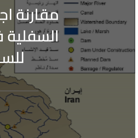
مقارنة اج
السفلية ف
للسنوات 013