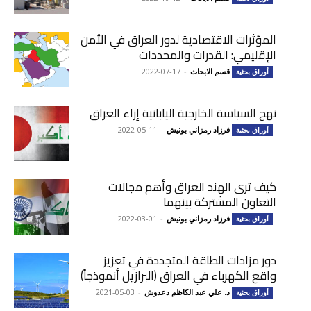
المؤثرات الاقتصادية لدور العراق في الأمن
الإقليمي: القدرات والمحددات
قسم الابحاث
-
2022-07-17
أوراق بحثية
نهج السياسة الخارجية اليابانية إزاء العراق
فرزاد رمزاني بونيش
-
2022-05-11
أوراق بحثية
كيف ترى الهند العراق وأهم مجالات
التعاون المشتركة بينهما
فرزاد رمزاني بونيش
-
2022-03-01
أوراق بحثية
دور مزادات الطاقة المتجددة في تعزيز
واقع الكهرباء في العراق (البرازيل أنموذجاً)
د. علي عبد الكاظم دعدوش
-
2021-05-03
أوراق بحثية