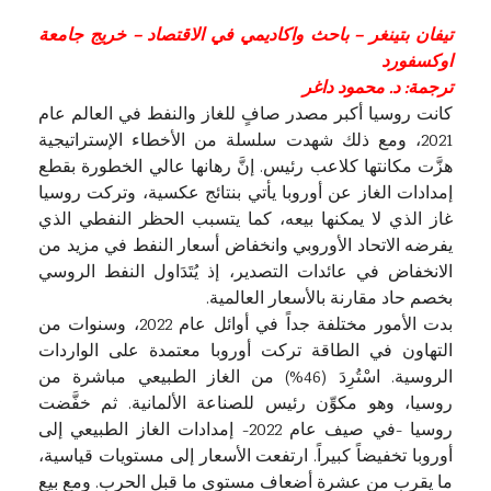
تيفان بتينغر – باحث واكاديمي في الاقتصاد – خريج جامعة
اوكسفورد
ترجمة: د. محمود داغر
كانت روسيا أكبر مصدر صافٍ للغاز والنفط في العالم عام
2021، ومع ذلك شهدت سلسلة من الأخطاء الإستراتيجية
هزَّت مكانتها كلاعب رئيس. إنَّ رهانها عالي الخطورة بقطع
إمدادات الغاز عن أوروبا يأتي بنتائج عكسية، وتركت روسيا
غاز الذي لا يمكنها بيعه، كما يتسبب الحظر النفطي الذي
يفرضه الاتحاد الأوروبي وانخفاض أسعار النفط في مزيد من
الانخفاض في عائدات التصدير، إذ يُتَدَاول النفط الروسي
بخصم حاد مقارنة بالأسعار العالمية.
بدت الأمور مختلفة جداً في أوائل عام 2022، وسنوات من
التهاون في الطاقة تركت أوروبا معتمدة على الواردات
الروسية. اسْتُرِدَ (46%) من الغاز الطبيعي مباشرة من
روسيا، وهو مكوِّن رئيس للصناعة الألمانية. ثم خفَّضت
روسيا -في صيف عام 2022- إمدادات الغاز الطبيعي إلى
أوروبا تخفيضاً كبيراً. ارتفعت الأسعار إلى مستويات قياسية،
ما يقرب من عشرة أضعاف مستوى ما قبل الحرب. ومع بيع