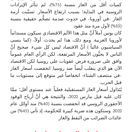
كميات أقل من الغاز بنسبة (75%)، لم تتأثر الإيرادات
الروسية في البداية؛ بسبب ارتفاع الأسعار. تسبَّبت أزمة
الغاز -في أوروبا- في حدوث صدمة تضخُّم حقيقية بنسبة
(10%) لأول مرة منذ عقود.
كان بوتين آملاً أنَّ مثل هذا الألم الاقتصادي سيكون مستداماً
لأوروبا الغربية. ومع ذلك، هذا لم يحدث. أولاً، (كما ينسى
السياسيون غالباً ) أنَّ الاقتصاد ليس كل شيء. صحيح أنَّ
الناس لا يحبُّون الأسعار المرتفعة، لكن الرأي العام عموماً
وافق على ضرورة فرض عقوبات على روسيا. لكن الاقتصاد
الآن هو الذي ينقلب أيضاً ضد روسيا. انخفضت أسعار الغاز
-في منتصف الشتاء- انخفاضاً غير متوقع إلى مستويات ما
قبل الحرب.
يُتَدَاول أسعار الغاز المستقبلية فعلياً عند مستوى أقل؛ ممَّا
كان عليه قبل مارس 2022، والنتيجة هي أنَّ أرباح الوقود
الأحفوري الروسي قد انخفضت بنسبة (40%) منذ أوائل عام
2022. وستكون هذه ضربة كبيرة للحكومة، إذ تأتي (45%) من
عائدات الضرائب من النفط والغاز.