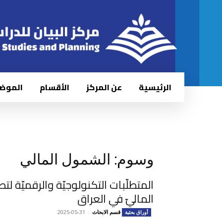
الرئيسية
عن المركز
الأقسام
الموض
وسوم: الشمول المالي
المتطلّبات التكنولوجيّة والرقميّة ل
الماليّ في العراق
قسم الابحاث
-
2025-05-31
أوراق بحثية