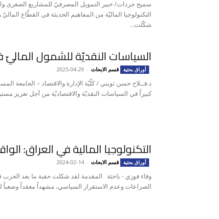
التكنولوجيا الماليّة من المفاهيم الحديثة في القطّاع الما
شكّلت...
السياسات النقديّة للشمول الماليّ 
قسم الابحاث
-
2025-04-29
أوراق بحثية
د.فــلاح حسن ثويني / كلّيّة الإدارة والاقتصاد – الجامعة المس
كبيراً في السياسات النقديّة والاقتصاديّة من أجل تعزيز مستوى
التكنولوجيا المالية في العراق: الوا
قسم الابحاث
-
2024-02-14
أوراق بحثية
وفاء فوزي - باحثة المقدمة لقد شكلت حقبة ما بعد الحرب 
الصراعات وعدم الاستقرار السياسي، مشهداً معقداً وصعباً 