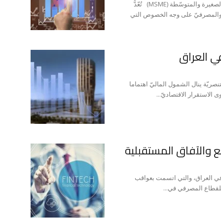
سميح جردات/ خبير التمويل المصرفيّ للمشاريع الصغرى والصغيرة والمتوسّطة (MSME) تُعّدُّ
ليّ والمصرفيّ على وجه الخصوص التي
في العراق
تنصريّة ينال الشمول الماليّ اهتماما
 الاستقرار الاقتصاديّ...
قع والآفاق المستقبلية
في العراق، والتي اتسمت بعواقب
للقطاع المصرفي في...