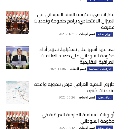
عامٌ انقضى: حكومة السيد السوداني في
الميزان الاقتصادي: برامج طموحة وتحديات
عميقة
قسم الابحاث
-
2023-11-21
أوراق بحثية
بعد مرور أشهر على تشكيلها: تقييم أداء
حكومة السوداني على صعيد العلاقات
العراقية الإقليمية
قسم الابحاث
-
2023-11-06
الدراسات السياسية
طريق التنمية العراقي فرص تنموية واعدة
وتحديات كبيرة
قسم الابحاث
-
2023-06-26
أوراق بحثية
أولويات السياسة الخارجية العراقية في
حكومة السوداني
قسم الابحاث
-
2022-12-12
أوراق بحثية