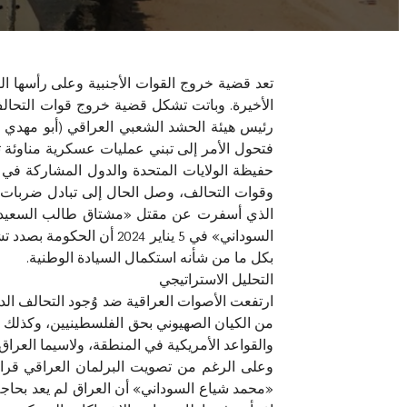
تعد قضية خروج القوات الأجنبية وعلى رأسها الق
الأخيرة. وباتت تشكل قضية خروج قوات التحالف
فتحول الأمر إلى تبني عمليات عسكرية مناوئة تب
حفيظة الولايات المتحدة والدول المشاركة في ال
الذي أسفرت عن مقتل «مشتاق طالب السعيدي» ا
السوداني» في 5 يناير 4
بكل ما من شأنه استكمال السيادة الوطنية.
التحليل الاستراتيجي
ارتفعت الأصوات العراقية ضد وُجود التحالف ا
من الكيان الصهيوني بحق الفلسطينيين، وكذلك إعل
والقواعد الأمريكية في المنطقة، ولاسيما العراق
«محمد شياع السوداني» أن العراق لم يعد بحاجة إ