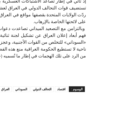
إذ تأتي في إطار تصاعد الاشتباكات العسكرية 
تستضيف قوات التحالف الدولي في العراق لعشر
ردّت الولايات المتحدة بقصفها مواقع في العرا
على لائحتها الخاصة بالإرهاب.
وبالتزامن مع التصعيد الميداني تصاعدت دعوات 
فهم أبعاد إعلان العراق عن تشكيل لجنة ثنائ
«السوداني» للتخلص من القوات الأجنبية، وعجزه
ناحية لا تستطيع الحكومة العراقية منع هذه ال
من الرد على تلك الهجمات في إطار ما تُسميه (
الوسوم :
اقتصاد
التحالف الدولي
السوداني
العراق