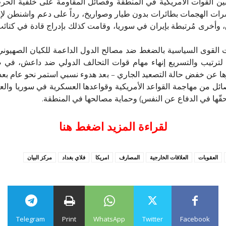
بين القوات الأمريكية في المنطقة وفصائل المقاومة على خلفية الحر
ات الهجمات بطائرات بدون طيار وصواريخ، رداً على دعم واشنطن لإسر
ق، وأخرى مُرتبطة بإيران في سوريا، وقامت كذلك بإدراج قادة في كتا
القوى السياسية بالضغط ضد مصالح الدول الداعمة للكيان الصهيوني، و
ية لترتيب والتسريع إنهاء مهام قوات التحالف الدولي ضد داعش، في 
ا عن خفض حالة التصعيد الجاري – بعد هدوء نسبي استمر نحو عام بعد
فصائل من مهاجمة القواعد الأمريكية وقواعدها العسكرية في سوريا وال
حقّها في الدفاع عن النفس) وحماية مصالحها في المنطقة.
لقراءة المزيد اضغط هنا
العقوبات
العلاقات الخارجية
المصارف
امريكا
فلاي بغداد
مركز البيان
Telegram
Print
WhatsApp
Twitter
Facebook