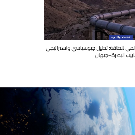
الاقتصاد والتنمية
المي للطاقة: تحليل جيوسياسي واستراتيجي
ابيب البصرة–جيهان