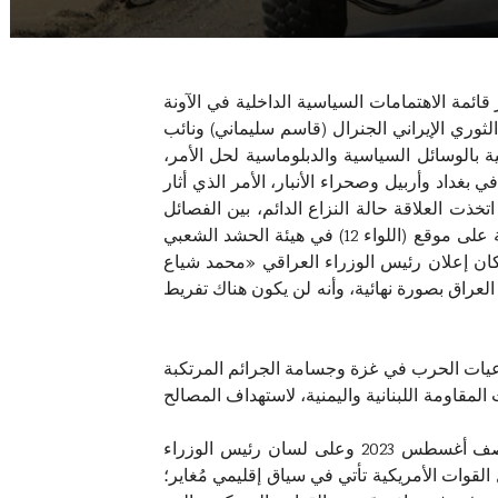
ائمة الاهتمامات السياسية الداخلية في الآونة
وري الإيراني الجنرال (قاسم سليماني) ونائب
 جوية أمريكية عام 2020. ولم تكتف المطالب العراقية بالوسائل السياسية والدبلوماسية لحل الأمر،
غداد وأربيل وصحراء الأنبار، الأمر الذي أثار
خذت العلاقة حالة النزاع الدائم، بين الفصائل
وقوات التحالف، وصل الحال إلى تبادل ضربات الاستراتيجية دقيقة الهدف بين الطرفين، كان آخرها توجيه ضربة جوية على موقع (اللواء 12) في هيئة الحشد الشعبي
ان إعلان رئيس الوزراء العراقي «محمد شياع
اعش من العراق بصورة نهائية، وأنه لن يكون هناك تفريط
عيات الحرب في غزة وجسامة الجرائم المرتكبة
لمقاومة اللبنانية واليمنية، لاستهداف المصالح
وعلى الرغم من تصويت البرلمان العراقي قرارا بإنهاء الوجود العسكري الأمريكي في 2020، وتصريح الحكومة منتصف أغسطس 2023 وعلى لسان رئيس الوزراء
القوات الأمريكية تأتي في سياق إقليمي مُغاير؛