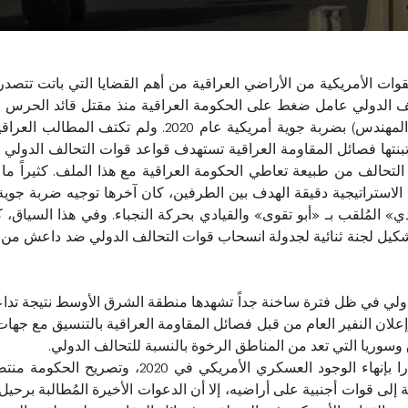
وات الأمريكية من الأراضي العراقية من أهم القضايا التي باتت تتصدر ق
 الدولي عامل ضغط على الحكومة العراقية منذ مقتل قائد الحرس الث
رئيس هيئة الحشد الشعبي العراقي (أبو مهدي المهندس) بضربة
نتها فصائل المقاومة العراقية تستهدف قواعد قوات التحالف الدولي في ب
تحالف من طبيعة تعاطي الحكومة العراقية مع هذا الملف. كثيراً ما ات
لمُلقب بـ «أبو تقوى» والقيادي بحركة النجباء. وفي هذا السياق، ك
202 أن الحكومة بصدد تشكيل لجنة ثنائية لجدولة انسحاب قوات التحالف الدولي ضد د
لدولي في ظل فترة ساخنة جداً تشهدها منطقة الشرق الأوسط نتيجة تدا
ان النفير العام من قبل فصائل المقاومة العراقية بالتنسيق مع جهات ا
 وسوريا التي تعد من المناطق الرخوة بالنسبة للتحالف الدولي.
لى قوات أجنبية على أراضيه، إلا أن الدعوات الأخيرة المُطالبة برحيل 