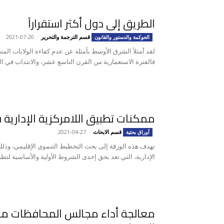
الطريق إلى دول أكثر استقراراً
قسم الترجمة والتحرير
-
2021-07-20
الحوكمة والدستور والقانون
لقد أمتلأ الشرق الأوسط بأمثلة عن عدم كفاءة الولايات المت
فالفترة الاستعمارية من القرن التاسع عشر، والانتداب في ال
ممكنات تطبيق اللامركزية الإدارية
قسم الابحاث
-
2021-04-27
أوراق بحثية
تهدف هذه الورقة إلى بحث التخطيط التنموي الإقليمي، وذلك 
الإدارية، التي تعد بحق إحدى الشروط الأولية والأساسية لتطبي
معالجة أداء مجالس المحافظات من 