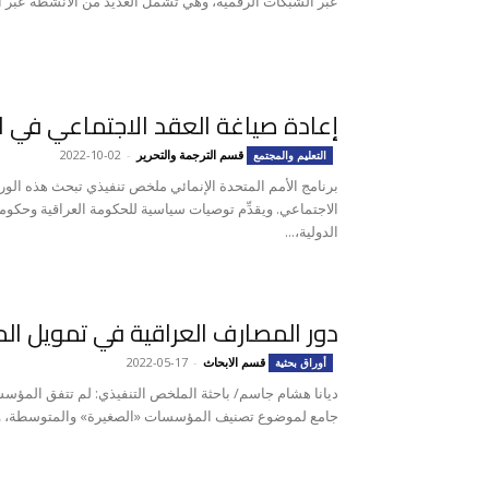
عبر الشبكات الرقمية، وهي تشمل العديد من الأنشطة عبر الإ
إعادة صياغة العقد الاجتماعي في ا
قسم الترجمة والتحرير
-
2022-10-02
التعليم والمجتمع
برنامج الأمم المتحدة الإنمائي ملخص تنفيذي تبحث هذه الورقة 
الاجتماعي. ويقدِّم توصيات سياسية للحكومة العراقية وحكوم
الدولية،...
دور المصارف العراقية في تمويل ال
قسم الابحاث
-
2022-05-17
أوراق بحثية
ديانا هشام جاسم/ باحثة الملخص التنفيذي: لم تتفق المؤ
جامع لموضوع تصنيف المؤسسات «الصغيرة» والمتوسطة، وهذا م