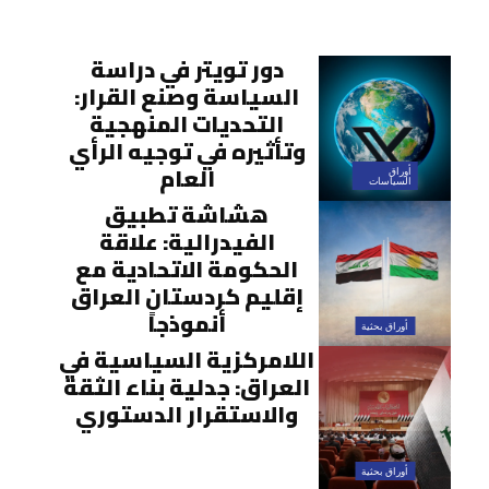
دور تويتر في دراسة
السياسة وصنع القرار:
التحديات المنهجية
وتأثيره في توجيه الرأي
العام
أوراق
السياسات
هشاشة تطبيق
الفيدرالية: علاقة
الحكومة الاتحادية مع
إقليم كردستان العراق
أنموذجاً
أوراق بحثية
اللامركزية السياسية في
العراق: جدلية بناء الثقة
والاستقرار الدستوري
أوراق بحثية