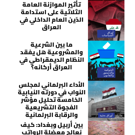
تأثير الموازنة العامة
الثلاثية على استدامة
الدّين العام الداخلي في
العراق
أوراق
السياسات
ما بين الشرعية
والمشروعية هل يفقد
النظام الديمقراطي في
العراق أركانه؟
الحوكمة
والدستور
والقانون
الأداء البرلماني لمجلس
النواب في دورته النيابية
الخامسة تحليل مؤشر
الفجوة التشريعية
والرقابة البرلمانية
أوراق بحثية
بين أربيل وبغداد: كيف
نعالج معضلة الرواتب