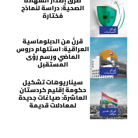
طرق إصدار الشهادة
الصحية: دراسة لنماذج
مُختارة
أوراق
السياسات
قرنٌ من الدبلوماسية
العراقية: استلهام دروس
الماضي ورسم رؤى
المستقبل
أوراق
السياسات
سيناريوهات تشكيل
حكومة إقليم كردستان
العاشرة: صياغات جديدة
لمعادلات قديمة
أوراق تقدير
موقف