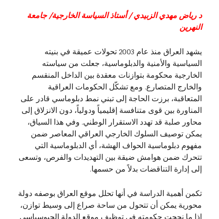
د رياض مهدي الزبيدي / أستاذ السياسة الخارجية/ جامعة
النهرين
يشهد العراق منذ عام 2003 تحولات عميقة في بنيته
السياسية والأمنية والدبلوماسية، جعلت من سياسته
الخارجية محكومة بتوازنات معقدة بين الداخل المنقسم
والخارج المتصارع. ومع تشكّل الحكومات العراقية
المتعاقبة، برزت الحاجة إلى تبني نمط دبلوماسي قادر على
المناورة بين قوى متنافسة إقليمياً ودولياً، دون الانزلاق إلى
محاور صلبة قد تهدد الاستقرار الوطني. وفي هذا السياق،
يمكن توصيف السلوك الخارجي العراقي المعاصر ضمن
مفهوم دبلوماسية الحواف الهشة، أي الدبلوماسية التي
تتحرك ضمن هوامش ضيقة بين التهديدات والفرص، وتسعى
إلى إدارة التناقضات بدلاً من حسمها.
تكمن أهمية الدراسة في أنها تحلل موقع العراق بوصفه دولة
محورية يمكن أن تتحول من ساحة صراع إلى وسيط توازن،
إذا ما نجحت حكومته في توظيف موقع الدولة الجيوسياسي