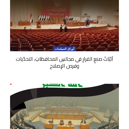
أوراق السياسات
آليّاتُ صنعِ القرارِ في مجالسِ المحافظاتِ، التحدّيات
وفرص الإصلاح