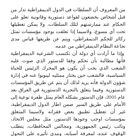
من المعروف أن السلطات في الدول الديمقراطية تدار من
قبل أشخاص يخضعون لقواعد دستورية وقانونية تعلو على
الحكام عند ممارستهم لتلك السلطات، ولا يمكن تعطيلها
تحت أي مسوغ، ولاسيما إذا تعلقت بوجود مؤسسات تمثل
ركائز للحكم الديمقراطي، ويتم عن طريقها قياس مدى
نجاعة النظام الديمقراطي من عدمه.
وإذا ما أرادت أي دولة أن تكتسب الشرعية الديمقراطية
فأنها مطالبة بأن تحكم وفقا للدستور الذي صوت عليه
الشعب الذي يجب أن يكون هو المحرك الرئيس للحياة
السياسية، فالشعب حين يختار ممثليه لينوبوا عنه في إدارة
شؤون الدولة فأنه يريد لذلك أن يتم عن طريق المؤسسات
الدستورية. وفيما يتعلق بالتجربة الدستورية في العراق بعد
عام 2005، فإن الدستور بشكله العام يمثل طفرة نوعية إلى
الأمام على طريق السير ضمن اطار الدول الديمقراطية،
غير أن تعطيل تطبيق بعض فقراته ولاسيما المتعلق
بمؤسسات اوجب وجودها الدستور، مثل مجلس الاتحاد،
ونائب رئيس الجمهورية، ومجالس المحافظات، يتطلب
الوقوف عنده، لمعرفة أسبابه، ومدى تأثيره على التحول