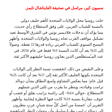
سميون كير، مراسل في صحيفة الفايناشال تايمز.
حلت روسيا محل الولايات المتحدة كأهم حليف دولي
بالنسبة للشباب العربي، على وفق لاستطلاع رأي حديث،
مما يؤكد أن تدخلات فلاديمير بوتين في الشرق الأوسط تعيد
تشكيل مواقف العرب تجاه روسيا والولايات المتحدة. وأظهر
المسح السنوي للشباب العربي زيادة قدرها 12 نقطة، وصولاً
إلى 21% بعد أن كانت النسبة 9% فقط في عام 2016، في
عدد المـُستطلَعين الذين يعدّون روسيا حليفتهم الأكثر ثقة.
وعلى النقيض من ذلك، انخفضت نسبة النظر إلى الولايات
المتحدة بكونها الحليف الأكثر ثقة إلى 17% بعد أن كانت 25%
قبل عام؛ مما يعكس التشاؤم واسع النطاق بشأن دونالد
ترامب وقيادته، وينظر ما يقرب من ثلثي الذين شملهم
الاستطلاع -حوالي 64%- إلى رئاسة ترامب بقلق أو غضب أو
خوف، مقارنةً بنسبة 19% كانت فيها النظرة إيجابية. وأظهر
التقرير أن “خمسةً من أصل كلِّ ستةِ شبانٍ عربٍ ينظرون
إلى دونالد ترامب نظرةً سلبيةً، وأن وجهات النظر المناهضة