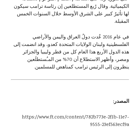
الكيميائية. وقال رُبع المستطلعين إن رئاسة ترامب سيكون
لها تأثيرٌ كبير على الشرق الأوسط خلال السنوات الخمس
المقبلة.
في عام 2016 عُدت دولُ العراق واليمن والأراضي
الفلسطينية ولبنان الولايات المتحدة كعدو، وقد انضمت إلى
هذه الدول الأربع هذا العام كل من قطر وليبيا والجزائر
ومصر، وأظهر الاستطلاع أن 70% من المـُستطلَعين
ينظرون إلى الرئيس ترامب كمناهض للمسلمين.
المصدر:
https://www.ft.com/content/782b773e-2f1b-11e7-
9555-23ef563ecf9a