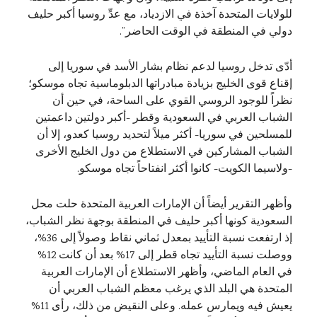
للولايات المتحدة آخذة في الازدياد، مع عدِّ روسيا أكبر حليف
دولي في المنطقة في الوقت الحاضر”.
أدّى تدخل روسيا لدعم نظام بشار الأسد في سوريا إلى
إقناع قوى الخليج بزيادة مبادراتها الدبلوماسية تجاه موسكو؛
نظراً للوجود الروسي القوي على الساحة، في حين أن
الشباب العربي في السعودية وقطر -أكبر دولتين داعمتين
للمسلحين في سوريا- أكثر ميلاً لتحديد روسيا كعدو، إلا أن
الشباب المشاركين في الاستطلاع من دول الخليج الأخرى
-ولاسيما الكويت- كانوا أكثر انفتاحاً تجاه موسكو.
وأظهر التقرير أيضاً أن الإمارات العربية المتحدة حلت محل
السعودية كونها أكبر حليف في المنطقة بوجهة نظر الشباب،
إذ ارتفعت نسبة التأييد بمعدل ثماني نقاط وصولاً إلى 36%،
ووصلت نسبة التأييد تجاه قطر إلى 17% بعد أن كانت 12%
في العام الماضي، وأظهر الاستطلاع أن الإمارات العربية
المتحدة هي البلد الذي يرغب معظم الشباب العربي أن
يعيش فيه ويمارس عمله. وعلى النقيض من ذلك، رأى 11%