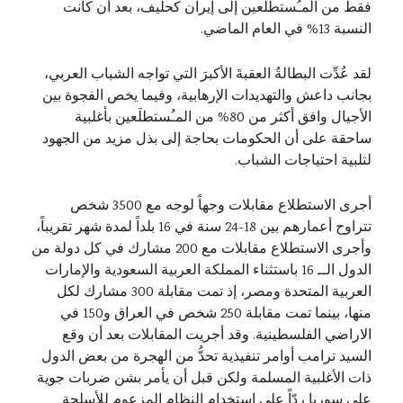
فقط من المـُستطلَعين إلى إيران كحليف، بعد أن كانت
النسبة 13% في العام الماضي.
لقد عُدِّت البطالةُ العقبةَ الأكبرَ التي تواجه الشباب العربي،
بجانب داعش والتهديدات الإرهابية، وفيما يخص الفجوة بين
الأجيال وافق أكثر من 80% من المـُستطلَعين بأغلبية
ساحقة على أن الحكومات بحاجة إلى بذل مزيد من الجهود
لتلبية احتياجات الشباب.
أجرى الاستطلاع مقابلات وجهاً لوجه مع 3500 شخص
تتراوح أعمارهم بين 18-24 سنة في 16 بلداً لمدة شهر تقريباً،
وأجرى الاستطلاع مقابلات مع 200 مشارك في كل دولة من
الدول الــ 16 باستثناء المملكة العربية السعودية والإمارات
العربية المتحدة ومصر، إذ تمت مقابلة 300 مشارك لكل
منها، بينما تمت مقابلة 250 شخص في العراق و150 في
الاراضي الفلسطينية. وقد أجريت المقابلات بعد أن وقع
السيد ترامب أوامر تنفيذية تحدُّ من الهجرة من بعض الدول
ذات الأغلبية المسلمة ولكن قبل أن يأمر بشن ضربات جوية
على سوريا ردّاً على استخدام النظام المزعوم للأسلحة