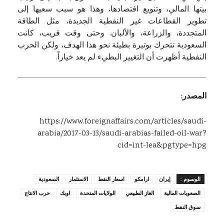
بيتها المالي، وتنويع اقتصادها، وهذا هو سبب سعيها إلى
تطوير القطاعات غير النفطية الجديدة، مثل الطاقة
المتجددة، والزراعة، والألبان. وحتى وقت قريب، كانت
السعودية تتحرك بوتيرة بطيئة نحو هذا الهدف، ولكن الحرب
النفطية أظهرت أن التغيير البطيء لم يعد خياراً.
المصدر:
https://www.foreignaffairs.com/articles/saudi-
arabia/2017-03-13/saudi-arabias-failed-oil-war?
cid=int-lea&pgtype=hpg
الوسوم :
إيران
ارامكو
اسعار النفط
الاستثمار
السعودية
الصعوبات المالية
الغاز الطبيعي
الولايات المتحدة
اوبك
حرب الانتاج
سوق النفط