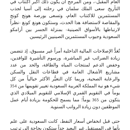
العام المقبل-، ومن المرجح أن يكون ذلك أكبر اكتتاب في
التأريخ. سعى الملك سلمان في رحلته إلى آسيا لجذب
المستثمرين للاكتتاب العام، وتسعى بورصة هونج كونج
والمقاصة لاستضافة هذا الحدث، وستكون هونغ كونغ -نظراً
لارتباطها بالأسواق الصينية- بمنزلة الجسر بين أرامكو
السعودية وجيوب المستثمرين الصينيين الرئيسين.
تُعَدُّ الإصلاحات المالية الداخلية أمراً غير مسبوق، إذ تتضمن
زيادة الضرائب غير المباشرة، ورسوم التأشيرة للوافدين،
وخفض الدعم لمنتجات المياه والطاقة، والحد من عدد
مشاريع الأشغال العامة في قطاعات النقل والسكن
والرعاية الصحية، وربما كان التغيُّر الأكثر خيالياً من كل
شيء هو نية المملكة العربية السعودية تغيير تقويمها من 354
يوماً في التقويم القمري الإسلامي للتقويم الميلادي الذي
يتكون من 365 يوماً؛ مما يسمح للحكومة بزيادة أيام عمل
الموظفين دون زيادة الرواتب السنوية.
حتى قبل انخفاض أسعار النفط، كانت السعودية على علم
بأنها في المستقبل غير البعيد جداً ستكون بحاجة إلى ترتيب