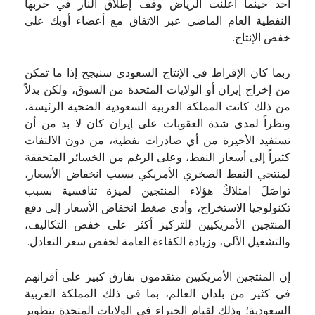
أحد حينما أعلنت الرياض وقف إطلاق النار في حربها
النفطية العام الماضي عبر الاتفاق مع أعضاء أوبك على
خفض الإنتاج.
ربما كان الإفراط في الإنتاج السعودي سنيجح إذا ما تمكن
من إخراج إيران أو الولايات المتحدة من السوق، ولكن بدلاً
من ذلك كانت المملكة العربية السعودية الضحية الرئيسة،
ونظراً لمدى شدة العقوبات على إيران كان لا بد من أن
تستفيد الأخيرة من أي صادرات نفطية، من دون الالتفات
كثيراً إلى أسعار النفط، وعلى الرغم من الخسائر المتحققة
لمنتجي النفط الصخري الأمريكي بسبب انخفاض الأسعار،
تواصَلَ امتلاكُ هؤلاء المنتجين لميزة تنافسية بسبب
تكنولوجيا الاستخراج، وأدى ضغط انخفاض الأسعار إلى دفع
المنتجين الأمريكيين للتركيز أكثر على خفض التكاليف،
والتشغيل الآلي، وزيادة الكفاءة العامة لخفض سعر التعادل.
إن المنتجين الأمريكيين متقدمون بفارق كبير على أقرانهم
في كثير من بلدان العالم، بما في ذلك المملكة العربية
السعودية؛ وذلك لقيام الخبراء في الولايات المتحدة بتطوير