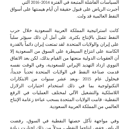
السياسات الفاشلة المتبعة في الفترة 2014-2016 التي
أجبرت الرياض على قبول حقيقة أن أيام هيمنتها على أسواق
النفط العالمية قد ولت.
كانت استراتيجية المملكة العربية السعودية خلال حرب
النفط تتمثل بالإنتاج بكثرة، على أمل أن ذلك سيؤثر سلباً
على إيران والولايات المتحدة. لقد تمتعت إيران دائماً بالقدرة
الكامنة على انتزاع السيطرة على السوق من السعودية إلا
أن العقوبات الدولية منعتها من القيام بذلك، لكن بعد الاتفاق
النووي ازداد التهديد الإيراني للسعودية، وفي الوقت نفسه
قدمت صناعة النفط في الولايات المتحدة تحدياً جديداً،
فبحلول عام 2015 -وبعد عشر سنوات من الابتكارات
التكنولوجية بما في ذلك استخدام اختبارات الزلازل
اللاسلكية والتشغيل الآلي لمختلف العمليات في الرقع
النفطية- قامت الولايات المتحدة بسحب عباءة زعامة الإنتاج
العالمي من المملكة العربية السعودية.
وفي مواجهة تآكل حصتها النفطية في السوق، رفضت
الرياض خفض إنتاجها النفطي، وبدلاً من ذلك اختارت زيادة