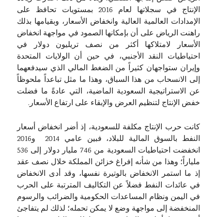
الإنتاج في سجلاتها لعام 2016 بمستويات تحافظ على
الإمدادات العالمية العالية وانخفاض الأسعار، وبقيامها بذلك
راهنت الرياض على أن بإمكانها الصمود في مواجهة انخفاض
الأسعار لامتلاكها أكثر من نصف تريليون دولار في
احتياطيات النقد الأجنبي، في حين أن الولايات المتحدة
وإيران ستواجهان كثيراً من الضغط المالي الذي سيدفعهما
إلى الانسحاب من هذا السباق، وهذا ما مثل تباعداً ملحوظاً
عن الاستراتيجية السعودية الماضية، التي عادةً ما فضلت
خفض الإنتاج لتنظيم العرض والإبقاء على ارتفاع الأسعار.
كانت حرب الإنتاج مكلفة للسعودية، إذ أضر انخفاض أسعار
النفط بالسوق المالية للبلاد، فبين عامي 2014 و2016
انخفضت احتياطيات السعودية من 746 مليار دولار إلى 536
ملياراً؛ وهذا من شأنه إفراغ خزائن المملكة خلال نصف عقد
إذ ما استمر الانخفاض بالوتيرة نفسها، وقد أدى الانخفاض
في عائدات النفط فضلاً عن التكاليف المترتبة على الحرب
في اليمن ونظام المساعدات الحكومية والضرائب والرسوم
المنخفضة إلى مواجهة وضع لا يمكن تحمله؛ لذلك لم يتفاجئ