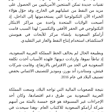
تقنيات جديدة تمكن المنتجين الأمريكيين من الحصول على
مزيد من النفط من عملياتهم في الخارج، وقد حوّل هؤلاء
الخبراء الآن التكنولوجيا التي يستخدمونها إلى الداخل، إذ
أصبحت الولايات المتحدة واحدة من مراكز الابتكار
التكنولوجي في الحفر الأفقي والتكسير؛ لهذا السبب قامت
أرامكو السعودية بإنشاء مركز للأبحاث في هيوستن
لاستكشاف استخدام إنتاج النفط والغاز غير التقليدي.
وبطبيعة الحال لم يحالف الحظ المملكة العربية السعودية،
إذ تباطأ نموها، وازدادت ديونها؛ فلهذه الأسباب أخذت تكلفة
السعودية في الحد من الاقتراض بالارتفاع، وقامت شركات
فيتش، وستاندرد أند بورز، وموديز للتصنيف الائتماني بخفض
تصنيف البلاد في عام 2016.
نتيجة للصعوبات المالية التي تواجه البلاد، وسعت المملكة
العربية السعودية من طرق دعم اقتصادها، وكان أحد
الإجراءات غير المسبوقة هو فتح خمسة بالمئة من أسهم
شركة أرامكو السعودية للاكتتاب العام -وهذا سيحدث في