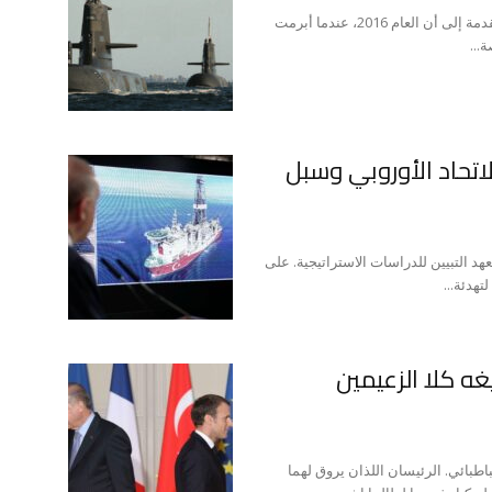
ترجع بدايات الاتفاق الفرنسي الأسترالي بغواصات نووية متقدمة إلى أن العام 2016، عندما أبرمت
تحاد الأوروبي وسبل
هد التبيين للدراسات الاستراتيجية. على
هدئة...
ه كلا الزعيمين
اطبائي. الرئيسان اللذان يروق لهما