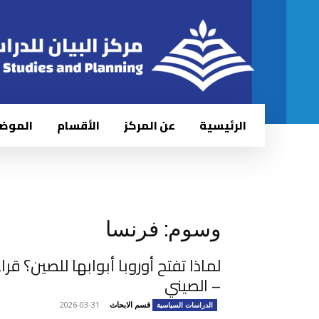
الرئيسية
عن المركز
الأقسام
الموض
وسوم: فرنسا
لماذا تفتح أوروبا أبوابها للصين؟ قر
– الصيني
قسم الابحاث
-
2026-03-31
الدراسات السياسية