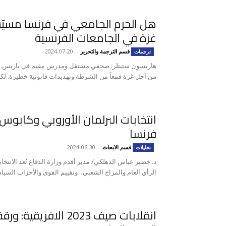
هل الحرم الجامعي في فرنسا مسيّس
غزة في الجامعات الفرنسية
قسم الترجمة والتحرير
-
2024-07-20
ترجمات
هاريسون ستيتلر: صحفي مستقل ومدرس مقيم في باريس. ف
من أجل غزة قمعاً من الشرطة وتهديدات قانونية خطيرة. لكن 
انتخابات البرلمان الأوروبي وكابوس
فرنسا
قسم الابحاث
-
2024-06-30
تحليلات
د. خضير عباس الدهلكي/ مدير أقدم وزارة الدفاع تُعد الانتخا
الرأي العام والمزاج الشعبي، وتقييم القوى والأحزاب السيا
انقلابات صيف 2023 الاف