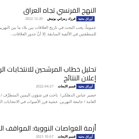
النهج الفرنسي تجاه العراق
فرزاد رمزاني بونيش
-
2022-12-20
أوراق بحثية
عموماً، يجب البحث في تاريخ العلاقات بين بلاد ما بين النهر
للمنطقتين في الألفية السابقة. إلا أنَّ جذور العلاقات...
تحليل خطاب المرشحين للانتخابات الر
إعلان النتائج
قسم الابحاث
-
2022-04-27
أوراق بحثية
خضير عباس الدهلكي/ باحث في شؤون اليمين المتطرِّف / 
العامة / جامعة النهرين. عشية فرز الأصوات في الانتخابات الر
أزمة الغواصات النووية: المواقف ال
قسم الابحاث
-
2021-10-07
أوراق بحثية