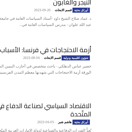
النيجر والغابون
قسم الابحاث
-
2023-09-20
أوراق بحثية
د. عماد صلاح الشيخ داود -أستاذ السياسات العامة في جامعة ا
عبد الله علوان - مدرس السياسات العامة في...
أزمة الاحتجاجات في فرنسا: الأسباب 
قسم الابحاث
-
2023-08-06
شؤون اقليمية ودولية
خضير عباس الدهلكي - باحث متخصص في أحازب اليمين الم
الورقة أزمة الاحتجاجات التي شهدتها معظم المدن الفرنسية 
الاقتصاد السياسي لصناعة الدفاع في 
المتّحدة
هاشم شبر
-
2023-06-05
أوراق بحثية
تُعدُّ القدرات الدفاعية والصناعية لدولة الإمارات العربية ال