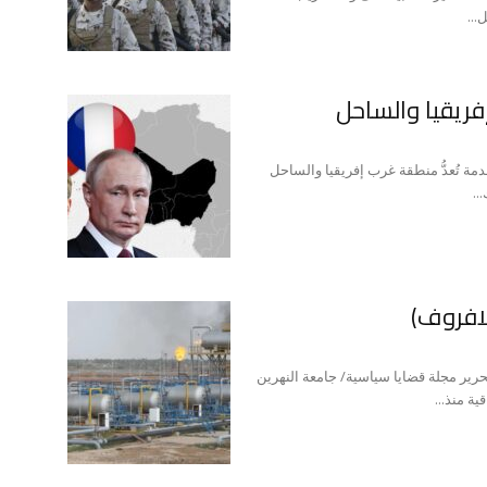
...
ريقيا والساحل
مة تُعدُّ منطقة غرب إفريقيا والساحل
..
لافروف)
حرير مجلة قضايا سياسية/ جامعة النهرين
ة منذ...