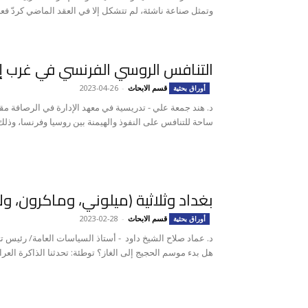
وتمثل صناعة ناشئة، لم تتشكل إلا في العقد الماضي كردّ فعل
التنافس الروسي الفرنسي في غرب إف
قسم الابحاث
-
2023-04-26
أوراق بحثية
د. هند جمعة علي - تدريسية في معهد الإدارة في الرصافة مقد
ساحة للتنافس على النفوذ والهيمنة بين روسيا وفرنسا، وذلك.
بغداد وثلاثية (ميلوني، وماكرون، و
قسم الابحاث
-
2023-02-28
أوراق بحثية
د. عماد صلاح الشيخ داود - أستاذ السياسات العامة/ رئيس ت
هل بدء موسم الحجيج إلى الغاز؟ توطئة: تحدثنا الذاكرة العراقي