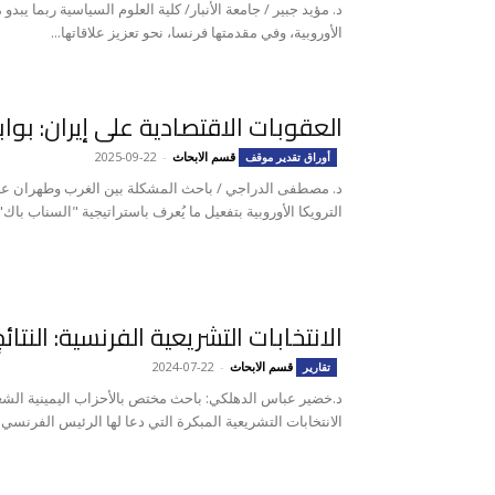
د. مؤيد جبير / جامعة الأنبار/ كلية العلوم السياسية ربما يبد
الأوروبية، وفي مقدمتها فرنسا، نحو تعزيز علاقاتها...
العقوبات الاقتصادية على إيران: بواب
قسم الابحاث
-
2025-09-22
أوراق تقدير موقف
د. مصطفى الدراجي / باحث المشكلة بين الغرب وطهران عا
الترويكا الأوروبية بتفعيل ما يُعرف باستراتيجية "السناب باك" أ
الانتخابات التشريعية الفرنسية: النتائ
قسم الابحاث
-
2024-07-22
تقارير
د.خضير عباس الدهلكي: باحث مختص بالأحزاب اليمينية الشعب
الانتخابات التشريعية المبكرة التي دعا لها الرئيس الفرنسي 