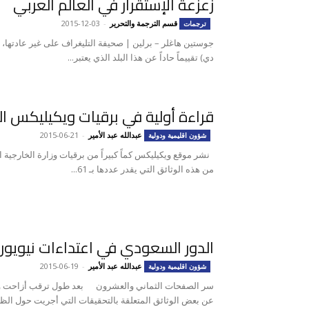
زعزعة الإستقرار في العالم العربي
قسم الترجمة والتحرير
-
2015-12-03
ترجمات
جوستين هاغلر – برلين | صحيفة التليغراف على غير عادتها، أع
دي) ​​تقييماً حاداً عن هذا البلد الذي يعتبر...
قراءة أولية في برقيات ويكيليكس ا
عبدالله عبد الأمير
-
2015-06-21
شؤون اقليمية ودولية
نشر موقع ويكيليكس كماً كبيراً من برقيات وزارة الخارجية ال
من هذه الوثائق التي يقدر عددها بـ 61...
الدور السعودي في اعتداءات نيويورك 01
عبدالله عبد الأمير
-
2015-06-19
شؤون اقليمية ودولية
سر الصفحات الثماني والعشرون بعد طول ترقب أزاحت وكال
عن بعض الوثائق المتعلقة بالتحقيقات التي أجريت حول الظر