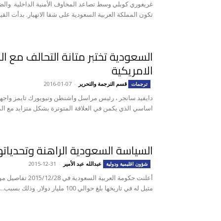
غريغوري كوبلي وسط تصاعد المخاوف الأمنية الداخلية والضغط
تكون المملكة العربية السعودية على شفا الانهيار. بدأت القيا
السعودية تختبر متانة التحالف مع ال
الامريكية
قسم الترجمة والتحرير
-
2016-01-07
ترجمات
دايفيد سانجر ، رئيس مراسل واشنطن ونيويورك تايمز واجهت إ
اساسي الذي يكمن في العلاقة المتوترة بشكل متزايد مع المم
السياسة السعودية الراهنة وتحدياتها
عبدالله عبد الأمير
-
2015-12-31
شؤون اقليمية ودولية
أعلنت حكومة العربية ا
مثيل له في تاريخها بلغ حوالي 100 مليار دولار. وذلك بسبب...