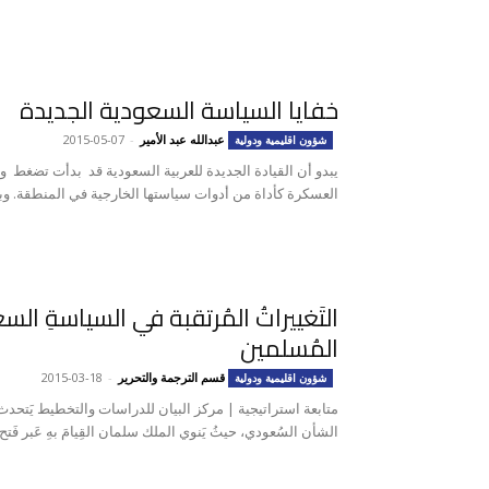
خفايا السياسة السعودية الجديدة
عبدالله عبد الأمير
-
2015-05-07
شؤون اقليمية ودولية
يبدو أن القيادة الجديدة للعربية السعودية قد بدأت تضغط 
العسكرة كأداة من أدوات سياستها الخارجية في المنطقة. وب
التَغييراتُ المُرتقبة في السياسةِ الس
المُسلمين
قسم الترجمة والتحرير
-
2015-03-18
شؤون اقليمية ودولية
متابعة استراتيجية | مركز البيان للدراسات والتخطيط يَتحدث 
الشأن السُعودي، حيثُ يَنوي الملك سلمان القِيامَ بهِ عَبر فَتح 