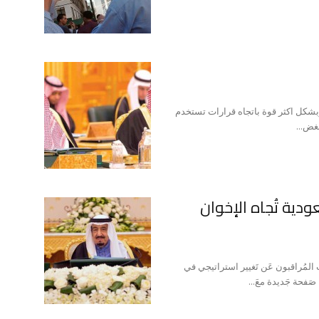
وبشكل اكثر قوة باتجاه قرارات تستخدم
غض...
عودية تُجاه الإخوان
المُراقبون عَن تَغيير استراتيجي في
صَفحة جَديدة معَ...