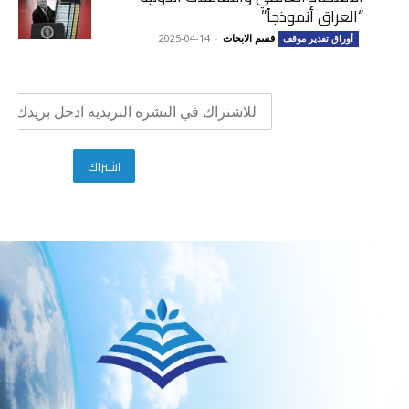
“العراق أنموذجاً”
قسم الابحاث
-
2025-04-14
أوراق تقدير موقف