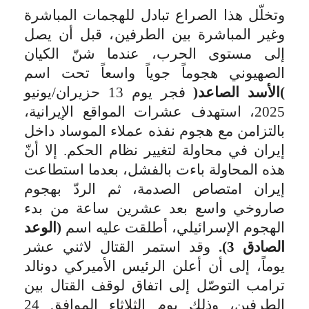
وتخلّل هذا الصراع تبادل للهجمات المباشرة
وغير المباشرة بين الطرفين، قبل أن يصل
إلى مستوى الحرب، عندما شنّ الكيان
الصهيوني هجوماً جوياً واسعاً تحت اسم
(
الأسد الصاعد
)
فجر يوم 13 حزيران/يونيو
2025، استهدف عشرات المواقع الإيرانية،
بالتزامن مع هجوم نفذه عملاء الموساد داخل
إيران في محاولة لتغيير نظام الحكم. إلا أنّ
هذه المحاولة باءت بالفشل، بعدما استطاعت
إيران امتصاص الصدمة، ثم الردّ بهجوم
صاروخي واسع بعد عشرين ساعة من بدء
الهجوم الإسرائيلي، أطلقت عليه اسم
(الوعد
الصادق 3).
وقد استمر القتال لاثني عشر
يوماً، إلى أن أعلن الرئيس الأميركي دونالد
ترامب التوصّل إلى اتفاق لوقف القتال بين
الطرفين، وذلك يوم الثلاثاء الموافق 24