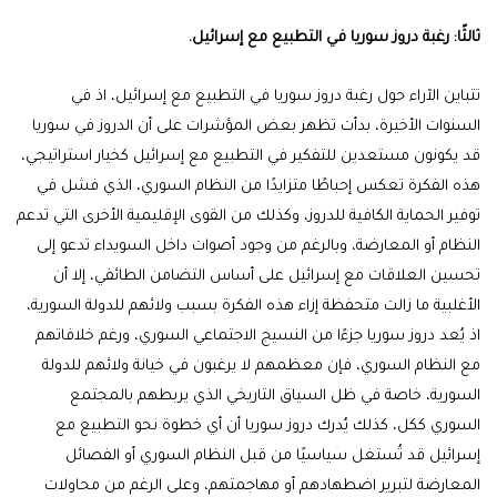
ثالثًا:
رغبة دروز سوريا في التطبيع مع إسرائيل.
تتباين الآراء حول رغبة دروز سوريا في التطبيع مع إسرائيل، اذ في
السنوات الأخيرة، بدأت تظهر بعض المؤشرات على أن الدروز في سوريا
قد يكونون مستعدين للتفكير في التطبيع مع إسرائيل كخيار استراتيجي،
هذه الفكرة تعكس إحباطًا متزايدًا من النظام السوري، الذي فشل في
توفير الحماية الكافية للدروز، وكذلك من القوى الإقليمية الأخرى التي تدعم
النظام أو المعارضة، وبالرغم من وجود أصوات داخل السويداء تدعو إلى
تحسين العلاقات مع إسرائيل على أساس التضامن الطائفي، إلا أن
الأغلبية ما زالت متحفظة إزاء هذه الفكرة بسبب ولائهم للدولة السورية،
اذ يُعد دروز سوريا جزءًا من النسيج الاجتماعي السوري، ورغم خلافاتهم
مع النظام السوري، فإن معظمهم لا يرغبون في خيانة ولائهم للدولة
السورية، خاصة في ظل السياق التاريخي الذي يربطهم بالمجتمع
السوري ككل، كذلك يُدرك دروز سوريا أن أي خطوة نحو التطبيع مع
إسرائيل قد تُستغل سياسيًا من قبل النظام السوري أو الفصائل
المعارضة لتبرير اضطهادهم أو مهاجمتهم، وعلى الرغم من محاولات