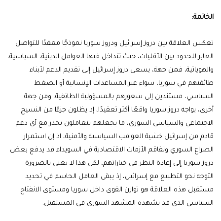
الخاتمة:
تعكس العلاقة بين دروز إسرائيل ودروز سوريا نموذجًا معقدًا للتواصل
العابر للحدود بين الأقليات، حيث تتداخل فيها العوامل الدينية، السياسية،
والهوياتية، فمن جهة، يسعى دروز إسرائيل إلى تقديم الدعم لأبناء
طائفتهم في سوريا، سواء عبر المساعدات الإنسانية أو الضغط
السياسي، مستندين إلى شعورهم بالمسؤولية الطائفية، ومن جهة
أخرى، يواجه دروز سوريا واقعًا أكثر تعقيدًا، إذ يظلون جزءًا من النسيج
الاجتماعي والسياسي السوري، ما يجعلهم يتعاملون بحذر مع أي دعم
قادم من إسرائيل خشية العواقب السياسية والأمنية، اذ إن استمرار
الصراع السوري وتفاقم الأزمات الاقتصادية في السويداء قد يدفع بعض
دروز سوريا إلى إعادة النظر في خياراتهم، لكن هذا لا يعني بالضرورة
التوجه نحو التطبيع مع إسرائيل، إذ يبقى العامل الحاسم في تحديد
مستقبل هذه العلاقة هو توازن القوى داخل سوريا ومستوى الانفتاح
السياسي الذي قد يشهده المشهد السوري في المستقبل.