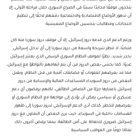
يتخذون موقفًا محايدًا نسبيًا في الصراع السوري خلال مراحله الأولى، إلا
أن تدهور الأوضاع الاقتصادية والاجتماعية دفعهم لاحقًا إلى تنظيم
احتجاجات ومطالبات بتحسين الأوضاع المعيشية.
ورغم الدعم الذي قدمه دروز إسرائيل، إلا أن موقف دروز سوريا منه كان
متباينًا، اذ تنظر شريحة واسعة من دروز سوريا إلى أي تدخل إسرائيلي
بحذر شديد، نظرًا لموقف النظام السوري الرسمي الذي يعتبر إسرائيل
عدوًا، كما يخشى بعض الدروز من أن يتم اتهامهم بالتواطؤ مع إسرائيل،
مما قد يعرضهم لعقوبات أو مضايقات أمنية من قبل النظام، ويقبل
البعض من دروز السويداء المساعدات المالية والإنسانية من دروز
إسرائيل باعتبارها جزءًا من التضامن الطائفي، لكنهم يرفضون أي دعم
عسكري أو سياسي يمكن أن يؤدي إلى مواجهة مع النظام السوري أو
يعرضهم للخطر، كذلك أدى الدعم الإسرائيلي لدروز سوريا إلى ظهور
انقسامات داخلية في السويداء، حيث يرى البعض أن التعاون مع دروز
إسرائيل ضروري للحفاظ على أمن الطائفة، بينما يرفض آخرون ذلك
تمامًا خوفًا من العواقب السياسية.