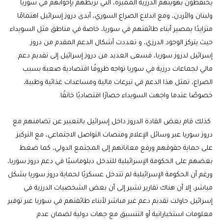
يحتفظون بهويتهم الدرزية المميزة، التي تربطهم بإخوانهم في سوريا
ولبنان والأردن، ومع اندلاع الصراع السوري، أبدى دروز إسرائيل اهتمامًا
متزايدًا بمصير أبناء طائفتهم في سوريا، خاصة في مناطق مثل السويداء
حيث يتركز الوجود الدرزي، و تعددت أشكال الدعم المقدم من دروز
إسرائيل لدروز سوريا، فسعى العديد من دروز إسرائيل إلى تقديم دعم
مالي لجماعات درزية في سوريا تواجه ظروفًا اقتصادية صعبة بسبب
الصراع، تمثل هذا الدعم في تبرعات مالية ومساعدات غذائية وطبية،
خصوصًا عندما واجهت السويداء حصارًا اقتصاديًا خانقًا.
كذلك قام بعض القادة الدروز داخل إسرائيل بالتعبير عن تضامنهم مع
دروز سوريا عبر وسائل الإعلام ومنصات التواصل الاجتماعي، مع التركيز
على حماية حقوقهم ورفع معاناتهم إلى المجتمع الدولي، كما ضغط
بعضهم على الحكومة الإسرائيلية للتدخل دبلوماسيًا في دعم دروز سوريا،
ورغم أن الحكومة الإسرائيلية لم تتدخل عسكريًا لحماية دروز سوريا بشكل
مباشر، إلا أن هناك تقارير تشير إلى أن بعض الشخصيات الدرزية في
إسرائيل حاولت تقديم دعم غير مباشر لأبناء طائفتهم في سوريا عبر توفير
معلومات استخباراتية أو التنسيق مع جهات دولية لضمان عدم