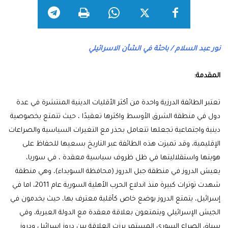
نور عبد السلام
/ باحثة في الشأن الاسرائيلي
المقدمة:
تعتبر الطائفة الدرزية واحدة من أكثر الأقليات الدينية المنتشرة في عدة
دول في منطقة الشرق الأوسط واكثرها تعقيدًا ، حيث تتمتع بخصوصية
دينية واجتماعية تجعلها تتعامل بحذر مع التغيرات السياسية والصراعات
الإقليمية، وقد تميزت هذه الطائفة عبر التاريخ بسعيها للحفاظ على
هويتها واستقلاليتها في ظل ظروف سياسية معقدة ، في سوريا،
يعيش الدروز في منطقة جبل الدروز (محافظة السويداء)، وهي منطقة
شهدت توترات كبيرة منذ اندلاع الحرب الأهلية السورية عام 2011، اما في
إسرائيل، يتمتع الدروز بوضع خاص كأقلية معترف بها، حيث يخدمون في
الجيش الإسرائيلي ويتمتعون بعلاقة معقدة مع الدولة العبرية، وفي
سياق الصراع السوري المستمر برزت العلاقة بين دروز إسرائيل ودروز