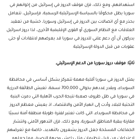
استهدافهم، ومع ذلك، فإن موقف الدروز في إسرائيل من إخوانهم في
سوريا يظل محكومًا بالسياسة الإسرائيلية الرسمية، فإسرائيل، تتعامل
بحذر مع أي اتصالات بين الدروز في إسرائيل وسوريا، خشية من تعقيد
العلاقات مع النظام السوري أو القوى الإقليمية الأخرى، لذا دروز اسرائيل
يدركون أن أي دعم علني للدروز في سوريا قد يعرضهم لانتقادات أو حتى
عقوبات من قبل الدولة الإسرائيلية.
ثانيًا:
موقف دروز سوريا من الدعم الإسرائيلي.
يمثل الدروز في سوريا أقلية مهمة تتمركز بشكل أساسي في محافظة
السويداء، ويقدر عددهم بحوالي 700,000 نسمة، تعيش الطائفة الدرزية
في سوريا في ظل ظروف صعبة نتيجة الحرب الأهلية التي دمرت البنية
التحتية للبلاد وأدت إلى انهيار الأمن والاقتصاد، اذ يعيش معظم الدروز
في محافظة السويداء، التي كانت تعتبر لفترة طويلة منطقة آمنة نسبيًا
مقارنة ببقية المناطق السورية، ومع ذلك، فإن التدهور الأمني وانتشار
الجماعات المسلحة جعل الدروز يشعرون بالتهديد، خاصة مع تعرضهم
لاعتداءات من قبل تنظيمات مثل داعش وجبهة النصرة، مما جعلهم