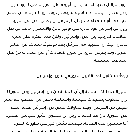
دروز إسرائيل تقديم الدعم، إلا أن تأثيرهم على القرار الداخلي لدروز سوريا
يظل محدودًا، بسبب حساسية الموقف وخوف دروز السويداء من خسارة
امتيازاتهم أو استهدافهم، وعلى الرغم من ان بعض الدروز في سوريا
يرون في إسرائيل قوة قادرة على توفير الأمن والاستقرار، خاصة في ظل
العلاقات التاريخية بين الدروز وإسرائيل، ولكن هذه الفكرة تظل مثيرة
للجدل، حيث أن التطبيع مع إسرائيل يعد موضوعًا حساسًا في العالم
العربي، وقد يعرض الدروز في سوريا لانتقادات أو حتى اعتداءات من قبل
الجماعات المسلحة.
رابعاً:
مستقبل العلاقة بين الدروز في سوريا وإسرائيل.
تشير المعطيات السابقة إلى أن العلاقة بين دروز إسرائيل ودروز سوريا لا
تزال محكومة بتعقيدات سياسية واجتماعية تجعل من الصعب بناء جسر
حقيقي بين الطرفين، ورغم محاولات بعض دروز إسرائيل تقديم الدعم
لدروز سوريا، فإن هذا الدعم لا يرقى إلى مستوى التأثير السياسي الفعلي،
أما مستقبل هذه العلاقة، فيعتمد بشكل كبير على تطورات الصراع
السوري وموقف النظام السوري من الطائفة الدرزية، فضلا عن موقف