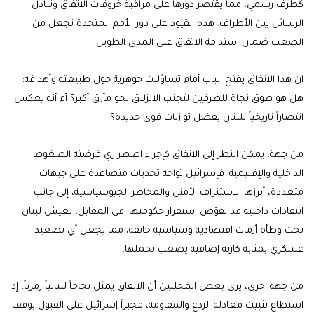
كطرف رسمي، مما يقتصر دورها على مراقبة خروقات الاتفاق وتبادل
الرسائل بين الأطراف. هذه القيود على دور الأمم المتحدة تجعل من
الصعب ضمان استدامة الاتفاق على المدى الطويل.
ان هذا الاتفاق يفتح الباب أمام تساؤلات جوهرية حول طبيعته وأهدافه:
هل هو طوق نجاة للطرفين لتجنب الانزلاق نحو مأزق أكبر؟ أم أنه يعكس
انتصاراً تاريخياً للبنان بفضل توازنات قوى جديدة؟
من جهة، يمكن النظر إلى الاتفاق كإجراء اضطراري فرضته الضغوط
الداخلية والإقليمية. فإسرائيل تواجه تحديات متصاعدة على جبهات
متعددة، أبرزها الاستنزاف الأمني والمخاطر الجيوسياسية، إلى جانب
انتقادات داخلية قد تقوّض استقرار حكومتها. في المقابل، تعيش لبنان
تحت وطأة أزمات اقتصادية وسياسية خانقة، مما يجعل أي تصعيد
عسكري بمثابة كارثة إضافية يصعب تحملها.
من جهة اخرى، يرى بعض المحللين أن الاتفاق يمثل نجاحاً لبنانياً رمزياً، إذ
استطاع تثبيت معادلة الردع والمقاومة، مجبراً إسرائيل على القبول بوقف