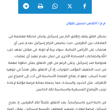
م.م / اخلاص حسين علوان
يشكل اتفاق وقف إطلاق النار بين إسرائيل ولبنان محطة مفصلية في
العلاقات بين الطرفين، حيث يتضمن التزام إسرائيل بعدم شن أي
هجمات على الأراضي اللبنانية، سواء برية أو جوية، في مقابل تعهد حزب
الله والجماعات المسلحة الأخرى في لبنان بعدم تنفيذ أي عمليات
هجومية ضد إسرائيل. وعلى الرغم من كون الاتفاق يمثل خطوة مهمة
من حيث التخفيف المؤقت للتوترات، إلا أن الاتفاق يظل هشاً في جوهره
لعدة أسباب. فهو لا يعالج القضايا الأساسية التي أدت إلى الصراع بين
الأطراف، مثل الحدود والسيادة، مما يجعله بمثابة فرصة مؤقتة لإعادة
ترتيب الأوضاع العسكرية والسياسية لكلا الجانبين.
من ناحية اخرى فاستراتيجياً، يعد الاتفاق تكتيكاً لكلا الطرفين، إذ يمنح
إسرائيل فرصة لتفادي تصعيد الموقف. بالنسبة لإسرائيل، يمكن اعتبار