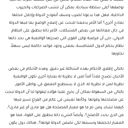
بوصفها أعلى سلطة سيادية، يمكن أن تنشب الصراعات والحروب
الداخلية، فهل هذا يدعونا لضرب ونسف أنموذج الدولة وإحلال محلها
نماذج أخرى؟ أما الأمر يدفعنا للبحث عن إصلاح الوضع بما فيها الدولة
في حال معاناتها من بعض المشكلات. الأمر ذاته ينطبق على النظام
الدولي، حتى أن فرضية توازن القوى التي صدرتها الواقعية هي بحد ذاتها
نظام يحكم الدول المتنافسة، بمعنى وجود قواعد حاكمة ليس سهلاً
تجاوزها.
بالتالي إطلاق الأحكام بهذه الشاكلة غير دقيق. وهذه الأحكام في بعض
الأحيان تصبح ملاذاً آمناً لمن لا نظرية له بعبارة أخرى تكون الواقعية
نظرية لمن لا نظرية له، الذي لا يستطيع التعمق في بواطن الأمور،
بالتالي من السهولة بمكان أن يخرج علينا هؤلاء ليقولوا لنا أن الدولة تبحث
عن مصلحتها وقوتها. وكأنها تعيش في عالم من الفراغ تسير فيها
كيفما تشاء، ومن ثم ما هو معيار المصلحة هل هو مادي أم غير مادي؟،
من الذي يحدد الأصلح؟، وأيضاً الشيء ذاته ينطبق على القوة، فما هو
المعيار لحجمها ونسبتها لكي تضمن الدولة قوتها؟، هنالك دول يكون