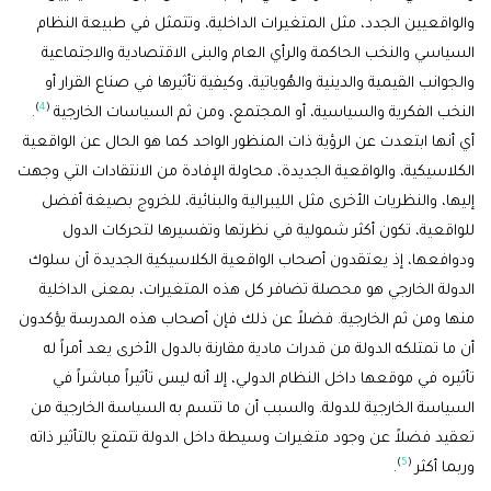
والواقعيين الجدد، مثل المتغيرات الداخلية، وتتمثل في طبيعة النظام
السياسي والنخب الحاكمة والرأي العام والبنى الاقتصادية والاجتماعية
والجوانب القيمية والدينية والهُوياتية، وكيفية تأثيرها في صناع القرار أو
)
4
(
النخب الفكرية والسياسية، أو المجتمع، ومن ثم السياسات الخارجية
.
أي أنها ابتعدت عن الرؤية ذات المنظور الواحد كما هو الحال عن الواقعية
الكلاسيكية، والواقعية الجديدة، محاولة الإفادة من الانتقادات التي وجهت
إليها، والنظريات الأخرى مثل الليبرالية والبنائية، للخروج بصيغة أفضل
للواقعية، تكون أكثر شمولية في نظرتها وتفسيرها لتحركات الدول
ودوافعها، إذ يعتقدون أصحاب الواقعية الكلاسيكية الجديدة أن سلوك
الدولة الخارجي هو محصلة تضافر كل هذه المتغيرات، بمعنى الداخلية
منها ومن ثم الخارجية. فضلاً عن ذلك فإن أصحاب هذه المدرسة يؤكدون
أن ما تمتلكه الدولة من قدرات مادية مقارنة بالدول الأخرى يعد أمراً له
تأثيره في موقعها داخل النظام الدولي، إلا أنه ليس تأثيراً مباشراً في
السياسة الخارجية للدولة. والسبب أن ما تتسم به السياسة الخارجية من
تعقيد فضلاً عن وجود متغيرات وسيطة داخل الدولة تتمتع بالتأثير ذاته
)
5
(
وربما أكثر
.