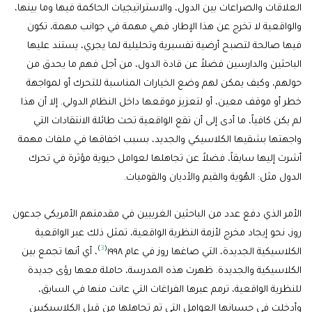
العلاقات والصراعات بين الدول، والاستراتيجيات الحاكمة فيها وما بينها،
والواقعية لا تخرج عن هذا الإطار، فهي مهمة في جوانب مهمة، تكون
فيها صالحة لتصبح أرضية تفسيرية وتحليلية لما يجري، يستند عليها
الباحثين والدارسين فضلاً عن قادة الدول، من أجل فهم ما يحدق من
حولهم، وكيف يمكن لهم وضع الخيارات المناسبة للتحرك أو لمواجهة
خطر أو موقف معين، أو لتعزيز موقعها داخل النظام الدولي. إلا أن هذا
لم يكن كافياً، ما أدى إلى أن تقع الواقعية تحت طائلة الانتقادات التي
واجهتها بشقيها الكلاسيكي والجديد، بسبب اخفاقها في ملفات مهمة
أشرت إليها سابقاً، فضلاً عن تجاهلها لعوامل حيوية مؤثرة في تحرك
الدول مثل: الهُوية والقيم والأديان والقوميات.
الأمر الذي دفع عدد من الباحثين الغربيين في مقدمتهم الأمريكي جدعون
روز، نحو إيجاد مخرج لأزمة النظرية الواقعية، تمثل ذلك عبر الواقعية
)
3
(
الكلاسيكية الجديدة، التي صاغها روز في عام ١٩٩٨
، أي أنها تجمع بين
الكلاسيكية والجديدة. ظهرت هذه المدرسة، حاملة معها رؤى جديدة
للنظرية الواقعية، ترمم عبرها الفراغات التي عانت منها في السابق،
وأدخلت في حسبانها العوامل التي تم تجاهلها من قبل الكلاسيكيين