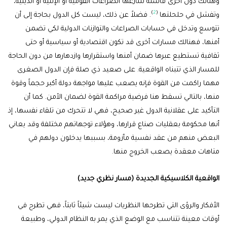
وهنالك دول أخرى فاشلة تتنازعها الصراعات القومية أو الإثنية أو الدينية،
)
2
(
وتفشل في حلحلتها
. فضلاً عن ذلك، ليست كل الدول بحاجة إلى أن
تتوسع وتدخل في حسابات الصراعات والتوازنات الدولية لكي تضمن
أمنها، فهنالك مسارات أخرى قد تكون اقتصادية أو سياسية أو حتى
ثقافية تستطيع عبرها ضمان أمنها واستقرارها وازدهارها من دون الحاجة
للمسار الذي تتبناه الواقعية. على صعيد ذي صلة فإن الدول الصغرى
مهما راكمت من القوة فإنه يصعب عليها مواجهة دولة أكبر حجماً وقوة
منها، بالتالي تسقط هنا فرضية مراكمة القوة لضمان الأمن. كما أن
التأكيد على عقلانية الدول غير صحيح، فهي لا تتحرك من تلقاء نفسها، إذ
أنها محكومة بعقليات صناع قرارها، وهؤلاء توجهاتهم مختلفة وقد يعاني
البعض منهم من عقد نفسية مأزومة، بسببها يدخلون دولهم في
متاهات معقدة يصعب الخروج منها.
الواقعية الكلاسيكية الجديدة (مسار نظري جديد)
الأفكار والرؤى التي تطرحها النظريات ليست شيئاً ثابتاً، فهي تطرح في
أوقات معينة تتناسب مع الوضع الذي يمر به النظام الدولي، وطبيعة