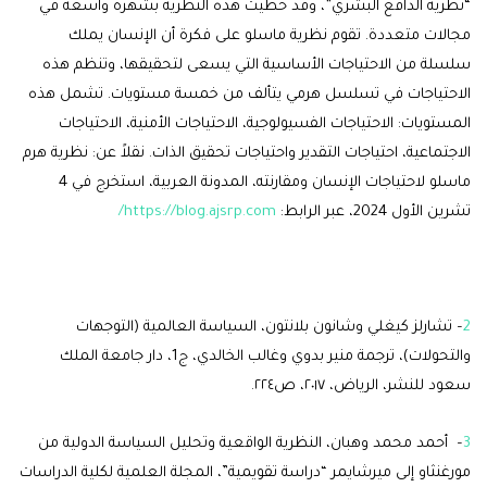
“نظرية الدافع البشري”، وقد حظيت هذه النظرية بشهرة واسعة في
مجالات متعددة. تقوم نظرية ماسلو على فكرة أن الإنسان يملك
سلسلة من الاحتياجات الأساسية التي يسعى لتحقيقها، وتنظم هذه
الاحتياجات في تسلسل هرمي يتألف من خمسة مستويات. تشمل هذه
المستويات: الاحتياجات الفسيولوجية، الاحتياجات الأمنية، الاحتياجات
الاجتماعية، احتياجات التقدير واحتياجات تحقيق الذات. نقلاً عن: نظرية هرم
ماسلو لاحتياجات الإنسان ومقارنته، المدونة العربية، استخرج في 4
تشرين الأول 2024، عبر الرابط:
https://blog.ajsrp.com/
2
– تشارلز كيغلي وشانون بلانتون، السياسة العالمية (التوجهات
والتحولات)، ترجمة منير بدوي وغالب الخالدي، ج1، دار جامعة الملك
سعود للنشر، الرياض، ٢٠١٧، ص٢٢٤.
3
– أحمد محمد وهبان، النظرية الواقعية وتحليل السياسة الدولية من
مورغنثاو إلى ميرشايمر “دراسة تقويمية”، المجلة العلمية لكلية الدراسات