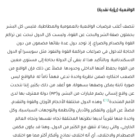
الواقعية (رؤية نقدية)
تتصف أغلب فرضيات الواقعية بالعمومية والمطاطية، فليس كل البشر
يحملون صفة الشر والبحث عن القوة، وليست كل الدول تبحث عن تراكم
القوة والصدام والصراع، إذ توجد دول عدة بقائها مضمون من دون
الحاجة للدخول في صراعات مراكمة القوة والنفوذ مثل سويسرا أو الدول
الاسكندنافية. وبالتأكيد هذا لا ينفي أن الدولة بحاجة إلى مستوى معين
من القوة يحفظ أمنها الداخلي وحدودها. فضلاً عن ذلك فإن الواقع من
الصعب احتكاره ضمن نظرية واحدة تدعي فهماً تاماً له. فالواقع ليس
صورة ثابتة يمكن وصفها بسهولة، هو أعقد من ذلك بكثير، إننا نتحدث
عن واقع إنساني يضم مليارات من البشر، و(١٩٣) دولة معترف بها لدى
)
[1]
(
الأمم المتحدة
وهذه الدول مختلفة الأحجام الأوزان والقوة والتقدم،
فضلاً عن الرؤى والتفكير والأديان والأنظمة والتوجهات السياسية، وكل
واحدة منها تقريباً لديها نظرتها المختلفة تجاه نفسها وتجاه العالم
الخارجي، والتي ربما لا تتفق مع الكثير من الدول، وهنا قد يكون مكمن
الاصطدام والاختلاف، أي أنه اختلاف نماذج وأفكار أكثر مما هو اختلاف