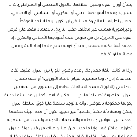
بشأن أوزان القوة وسبل امتلاكها، فالدول العظمى أو الامبراطوريات لا
تسير إلا ومعها أنموذجها الديني، أو الفكري، أو السياسي، أو الأخلاقي،
بمعنى نظرتها للعالم وكيف ينبغي أن يكون، ربما لا نجد أنموذجاً
لإمبراطورية هيمنت عبر مختلف حقب التاريخ، بالاعتماد فقط على فرض
القوة على الآخرين، بل هي تفرض معه أنموذجها الأخلاقي والفكري، إذ
تعتقد أنها مكلفة بمهمة إلهية أو كونية تحتم عليها إنقاذ البشرية من
مصائبها أو تخلفها.
وإذا ما كانت الثقة معدومة، وعدم وضوح النوايا بين الدول، فكيف تقام
التحالفات إذن؟، وما تفسيرها لقيام الاتحاد الأوروبي؟ أو حلف شمال
الأطلسي (الناتو)؟، فهذه التحالفات بحاجة إلى مستوى من الثقة بين
الدول المنضوية تحت لوائها، وإلا لا يمكن قيامها. كما أن عد البيئة الدولية
بكونها محكومة بالفوضى، وأنه لا توجد سلطة عليا فوق سلطة الدول،
يمكن وصفه بأنه حكماً إطلاقيا ً غير دقيق، لكون أن هذه البيئة تحكمها
العديد من القوانين والأنظمة والمنظمات الدولية، وليست من السهولة
تجاوزها أو اختراقها، وإذا ما حدث خرق هنا أو هناك من قبل دولة أو دول
معينة لا يعني هذا انتفاء النظام، فحتى في ظل سلطة الدولة الداخلية