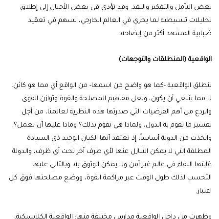
بعض التأمل والتفكير والنقد. وقد تؤدي في بعض الأحيان إلى إطلاق
تحليلات تبسيطية لما يجري في العالم الخارجي، تسهم في تعقيد
ضبابية المشهد أكثر من إيضاحه.
الواقعية (المنطلقات والتوجهات)
تنطلق الواقعية -كما هو واضح من اسمها- من الواقع أي مما هو كائن،
لا مما ينبغي أن يكون، ولعل مفاهيم المصلحة والقوة وتوازن القوى
والردع من أهم الفرضيات التي صدرتها هذه النظرية لعالمنا، من أجل
تفسير ما تقوم به الدول، ولماذا هي تقوم بذلك؟ وماذا عليها أن تعمل؟.
واتخذت من الدولة أساساً، إذ تعتقد أنها الكيان الوحيد ذي السيادة
المطلقة التي لا يمكن التنازل عنها لأي طرف آخر تحت أي ظرف، والدولة
غايتها البقاء في عالم غير آمن ولا يمكن الوثوق به، وبالتالي عليها
التحسب لذلك طول الوقت عبر مراكمة القوة، ووضع مصلحتها فوق كل
اعتبار.
وظهرت من داخل الواقعية مدارس مختلفة منها: الواقعية الكلاسيكية،