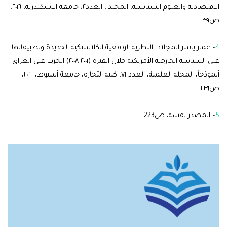
الاقتصادية والعلوم السياسية، المجلد١، العدد٢، جامعة الاسكندرية، ٢٠١٦،
ص٣٩.
4
– عمار ياسر المجلاد، النظرية الواقعية الكلاسيكية الجديدة وتطبيقاتها
على السياسة الخارجية الأمريكية خلال الفترة (٢٠٠١-٢٠٠٨) الحرب على العراق
أنموذجاً، المجلة العلمية، العدد ٧١، كلية التجارة، جامعة أسيوط، ٢٠٢١،
ص٢٣١.
5
– المصدر نفسه، ص223.