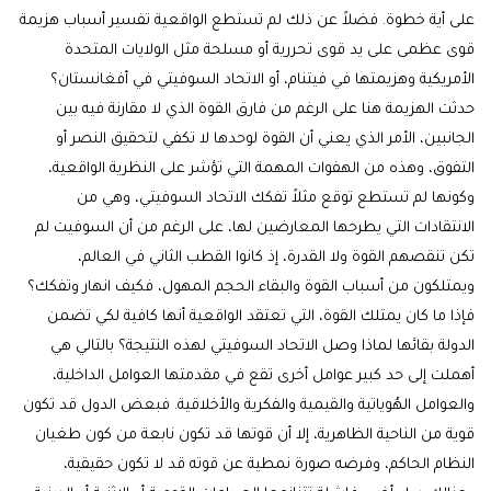
على أية خطوة. فضلاً عن ذلك لم تستطع الواقعية تفسير أسباب هزيمة
قوى عظمى على يد قوى تحررية أو مسلحة مثل الولايات المتحدة
الأمريكية وهزيمتها في فيتنام، أو الاتحاد السوفيتي في أفغانستان؟
حدثت الهزيمة هنا على الرغم من فارق القوة الذي لا مقارنة فيه بين
الجانبين، الأمر الذي يعني أن القوة لوحدها لا تكفي لتحقيق النصر أو
التفوق، وهذه من الهفوات المهمة التي تؤشر على النظرية الواقعية،
وكونها لم تستطع توقع مثلاً تفكك الاتحاد السوفيتي، وهي من
الانتقادات التي يطرحها المعارضين لها، على الرغم من أن السوفيت لم
تكن تنقصهم القوة ولا القدرة، إذ كانوا القطب الثاني في العالم،
ويمتلكون من أسباب القوة والبقاء الحجم المهول، فكيف انهار وتفكك؟
فإذا ما كان يمتلك القوة، التي تعتقد الواقعية أنها كافية لكي تضمن
الدولة بقائها لماذا وصل الاتحاد السوفيتي لهذه النتيجة؟ بالتالي هي
أهملت إلى حد كبير عوامل أخرى تقع في مقدمتها العوامل الداخلية،
والعوامل الهُوياتية والقيمية والفكرية والأخلاقية. فبعض الدول قد تكون
قوية من الناحية الظاهرية، إلا أن قوتها قد تكون نابعة من كون طغيان
النظام الحاكم، وفرضه صورة نمطية عن قوته قد لا تكون حقيقية،