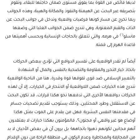
لديها فائض من القوة بما يفوق مستوى ضمان حاجتها للبقاء، وتقوم
بتصريفه عبر البحث عن الهيمنة والنفوذ والمكانة والهيبة، وهذه الجوانب
ربما تخرج عن مسار كونها فرضيات واقعية؛ وتدخل في جوانب البحث عن
الذات والقيم المعنوية، وهي تندرج ضمن الجوانب العليا التي وضعها
)
*
(
ماسلو
في هرمه، والتي تتعلق بالحاجات الإنسانية وبحسب أهميتها من
قاعدة الهرم إلى قمته.
أيضاً لم تقدر الواقعية على تفسير الدوافع التي تؤدي ببعض الحركات
باتخاذ خيار التحرر والمقاومة والتضحية بالنفس والمال أو الشهادة
بالتعبير الإسلامي ضد قوى تفوقها قوة وقدرة، هنا من الناحية الواقعية
تندرج هذه الخيارات ضمن اللاواقعية أو الانتحار في الخيارات، إلا أن لهذه
الحركات دوافعها الأخرى التي تدفعها نحو هكذا قرارات، قد تكون البحث
عن الاستقلال وطرد المحتلين، وذلك يستوجب تقديم تضحيات جسام
في مقدمتها النفس البشرية. فهل من يقدم على الموت بمثل هكذا
أوضاع هو غير واقعي أو مجنون؟، فالمؤمنون بهكذا خيارات لا يعتقدون
أنهم مجانين لكونهم ذهبوا باتجاهها؛ بل يرون أن في بعض الأحيان لا بد
من المجازفة والمخاطرة وعدم الركون في منطقة الراحة من دون الإقدام