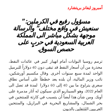
آمبروز ايفانز بريتشارد
مسؤول رفيع في الكرملين: ”
سنعيش في واقع مختلف”
و
الرسالة
موجهة بشكل مباشر الى المملكة
العربية السعودية في حرب
على
حصص السوق.
ترمم روسيا البوابات أمام انهيار كبير في عائدات النفط،
محذرة من أن أسعار النفط قد تبقى دون 40 دولاراً للبرميل
الواحد لمدة سبع سنوات أخرى. وقال مكسيم أورشكين،
نائب وزير المالية، أن بلده يعد خططاً على أساس نطاق
سعري يتراوح ما بين 40 إلى 60 دولارا لمدة قد تصل الى
العام 2022، وهو السيناريو الذي سيكون له آثار مدمرة على
أوبك. ومن شأن هذا أيضاً أن يتسبب في كارثة للمنتجين في
بحر الشمال، والمشاريع البحرية في البرازيل، والمنتجين
الغربيين المُثقلين بالديون.