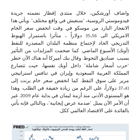
واضاف أورشكين، خلال منتدى إفطار نضمته جريدة
فيدوموستي الروسية، “سنعيش في واقع مختلف”. ويأتي هذا
الانفجار البارد من موسكو في وقت انخفض سعر الخام
الامريكي الى 35،56 دولاراً ، متأثرا باستمرار الهبوط
التدريجي الحاد لإجتماع منظمة البلدان المصدرة للنفط
(أوبك) الأسبوع الماضي. كما ضخمت المزايدات من التأثير
بسبب صناديق التحوط. وقال بنك أميركا أنه هناك الآن خطر
“حرب أسعار شاملة” داخل أوبك نفسها، حيت تتصارع
المملكة العربية السعودية وإيران في تنافس استراتيجي
مرير على سوق النفط. كما انخفض سعر خام برنت إلى
37،41 دولاراً، على الرغم من زيادة خفيفة في الطلب. وهذا
هو المستوى الأدنى منذ أزمة ليمان في بداية عام 2009. غير
أن الأمر الآن يمثل “صدمة عرض إيجابية”، وبالتالي فإنه يأتي
بالفائدة على الاقتصاد العالمي ككل.