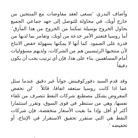
وأضاف البدري: “نسعى لعقد مفاوضات مع المنتجين من
خارج أوبك، في محاولة للتوصل إلى جهد جماعي. الجميع
يحاول الخروج بوسيلة تمكننا من الخروج من هذا المأزق”.
أما روسيا فتعتبر الأمر خدعة من أوبك، وتقامر بما لديها من
قدرة على الصمود. كما أنها لا يمكنها بسهولة خفض الانتاج
لأن منتجيها الرئيسيين هم من الشركات، ولديهم مسؤوليات
أمام المساهمين. بناء على هذا، فإن أي ترتيب يجب أن يكون
دقيقاً.
وقد قدم السيد دفوركوفيتش جواباً غير دقيق عندما سئل
عما اذا كانت روسيا ستعقد اتفاقا، قائلاً : “لن نخفض
المعروض بشكل مصطنع. شركات النفط تتصرف من تلقاء
نفسها، وهي من ستنظر في قوى السوق، وتقرر استثمارا
أكثر أو أقل. وإذا ما بقيت الأسعار منخفضة، فإن شركات
النفط هي التي ستقرر تحقيق الاستقرار في الإنتاج، أو
تخفيضه “.