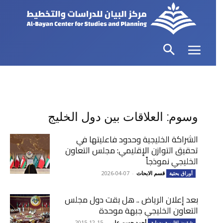
وسوم: العلاقات بين دول الخليج
الشراكة الخليجية وحدود فاعليتها في
تحقيق التوازن الإقليمي: مجلس التعاون
الخليجي نموذجاً
قسم الابحاث
-
2026-04-07
أوراق بحثية
بعد إعلان الرياض .. هل بقت دول مجلس
التعاون الخليجي جبهة موحدة
أحمد حسن علي
-
2015-12-15
شؤون اقليمية ودولية