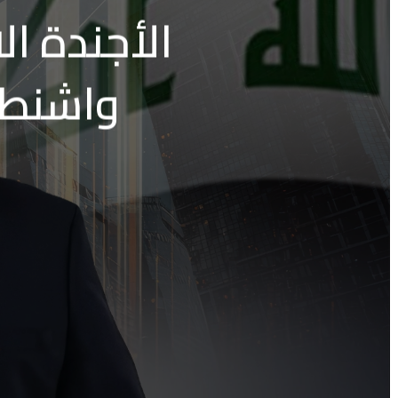
الأجندة ال
واشنطن: