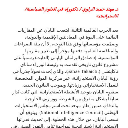
د. مهند حميد الراوي / دكتوراه في العلوم السياسية/
الاستراتيجية
بعد الحرب العالمية الثانية، ابتعدت اليابان عن المقاربات
القائمة على القوة في المعادلتين الإقليمية والدولية،
وصمّمت مؤسساتها وفق هذا التوجه، إلا أن بيئة الصراعات
والمنافسة العالمية دفعتها مؤخراً إلى تغيير مقاربتها
المؤسسية، إذ صادق البرلمان الياباني (الدايت) رسمياً على
مشروع قانون تاريخي تقدمت به رئيسة الوزراء ساناي
تاكايتشي (Sanae Takaichi)، والذي يُحدث تحولاً جذرياً في
رؤية اليابان الاستخباراتية، عبر مركزية الموارد المخصصة
للعمل الاستخباراتي وزيادتها. وبموجب القانون الجديد،
ستقوم اليابان بتوحيد الأنشطة الاستخباراتية التي كانت تُدار
سابقاً بشكل متفرق بين الشرطة ووزارتي الخارجية
والدفاع، ضمن إطار موحد تحت اسم مجلس الاستخبارات
الوطني (National Intelligence Council). ويتوقع أن
تسعى اليابان، من خلال هذه الخطوة، إلى تحديث قدراتها
الاستخباراتية الاستراتيجية لمواجهة تنامي النفوذ الصيني في