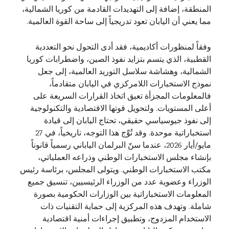
المنطقة، إضافة إلى التهديدات القادمة من كوريا الشمالية،
مما يعني أن اليابان تعود تدريجياً إلى ساحة القوة العالمية.
وفقاً لمنظورات أكاديمية، فقد أدى التحول نحو التعددية
القطبية، الذي يتسم بتزايد نفوذ الصين، واضطرابات كوريا
الشمالية، وهشاشة سلاسل التوريد العالمية، إلى جعل
نموذج الاستخبارات اللامركزي في اليابان متقادماً،
فالمعلومات المجزأة تعيق اتخاذ القرارات السريعة على
أعلى المستويات. ولتحويل قوتها الاقتصادية والتكنولوجية
إلى نفوذ جيوسياسي حقيقي، تحتاج اليابان إلى قيادة
استخباراتية موحدة. وقد تُوِّج هذا التوجه، تاريخياً، في 27
مايو/أيار 2026، عندما سنّ البرلمان الياباني رسمياً قانوناً
بإنشاء مجلس الاستخبارات الوطني وذراعه العملياتي،
مكتب الاستخبارات الوطني. ويتولى المجلس، برئاسة رئيس
الوزراء وعضوية عدد من الوزراء الرئيسيين، تنسيق جميع
المعلومات الاستخباراتية بين الوزارات الحكومية بصورة
شاملة. وتهدف هذه المركزية إلى حماية التقنيات ذات
الاستخدام المزدوج، وتطبيق إجراءات أمنية اقتصادية