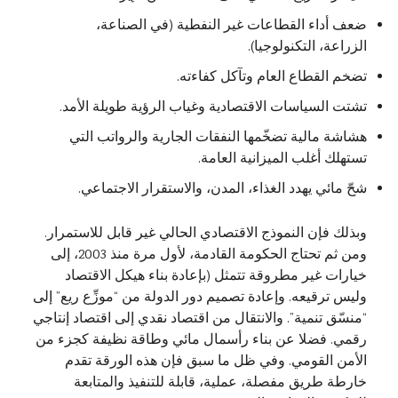
ضعف أداء القطاعات غير النفطية (في الصناعة،
الزراعة، التكنولوجيا).
تضخم القطاع العام وتآكل كفاءته.
تشتت السياسات الاقتصادية وغياب الرؤية طويلة الأمد.
هشاشة مالية تضخّمها النفقات الجارية والرواتب التي
تستهلك أغلب الميزانية العامة.
شحّ مائي يهدد الغذاء، المدن، والاستقرار الاجتماعي.
وبذلك فإن النموذج الاقتصادي الحالي غير قابل للاستمرار.
ومن ثم تحتاج الحكومة القادمة، لأول مرة منذ 2003، إلى
خيارات غير مطروقة تتمثل (بإعادة بناء هيكل الاقتصاد
وليس ترقيعه. وإعادة تصميم دور الدولة من “موزِّع ريع” إلى
“منسّق تنمية”. والانتقال من اقتصاد نقدي إلى اقتصاد إنتاجي
رقمي. فضلا عن بناء رأسمال مائي وطاقة نظيفة كجزء من
الأمن القومي. وفي ظل ما سبق فإن هذه الورقة تقدم
خارطة طريق مفصلة، عملية، قابلة للتنفيذ والمتابعة