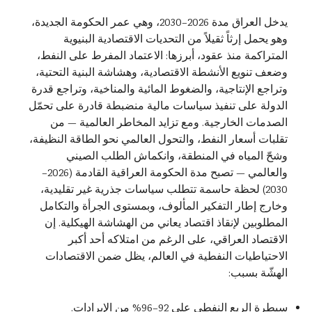
يدخل العراق مدة 2026–2030، وهي عمر الحكومة الجديدة،
وهو يحمل إرثاً ثقيلاً من التحديات الاقتصادية البنيوية
المتراكمة منذ عقود، أبرزها: الاعتماد المفرط على النفط،
وضعف تنويع الأنشطة الاقتصادية، وهشاشة البنية التحتية،
وتراجع الإنتاجية، والضغوط المائية والمناخية، وتراجع قدرة
الدولة على تنفيذ سياسات مالية منضبطة قادرة على تحمّل
الصدمات الخارجية. ومع تزايد المخاطر العالمية — من
تقلبات أسعار النفط، والتحول العالمي نحو الطاقة النظيفة،
وشحّ المياه في المنطقة، وانكماش الطلب الصيني
والعالمي — تصبح مدة الحكومة العراقية القادمة (2026–
2030) لحظة حاسمة تتطلب سياسات جذرية غير تقليدية،
وخارج إطار التفكير المألوف، وبمستوى الجرأة والتكامل
المطلوبين لإنقاذ اقتصاد يعاني من الهشاشة الهيكلية. إن
الاقتصاد العراقي، على الرغم من امتلاكه أحد أكبر
الاحتياطيات النفطية في العالم، يظل ضمن الاقتصادات
الهشّة بسبب:
سيطرة الريع النفطي على 92–96% من الإيرادات.