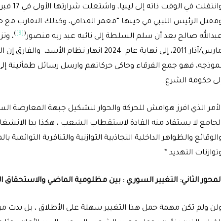
انتقلت في الوقت ذاته إلى ليبيا، واشتعلت شرارتها الأولى في 17 فبراير/شباط 2011 (
مقتل الرئيس الليبي في حينها “معمر القذافي، وكذلك التقارب مع حال
)
[9]
(
بدالله صالح بعد أن سلم السلطة إلى نائبه عبد ربه منصور
مارس/آذار 2011، إلى نهاية عام 2024 انهار نظا
موذجه، فهو جمع الفرقاء وحاكى حركاتهم وارسل رسائل طمأنينة إ
لى حكومة الشرع.
لأمر الذي افرز هوامش للحركة والحوار لتشكيل جبهة المعارضة ا
لجامع لا يستفاد منه القادة لاستقطاب الشعب ، هكذا بدا الانشغال
الوقائع والظواهر الداخلية التجاذبية التوازنية والتنافرية التوائمية 
توازنات التهديد “
لمحور الثاني: التغيير السوري : بين مظلومية الماضي والاستحقاق ال
لن ولم تكن مهمة حمل هذا التغيير سهلة على الأطلاق ، بل بدت 