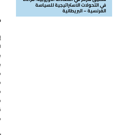
في التحولات الاستراتيجية للسياسة
الفرنسية – البريطانية
م
إ
ا
ي
ي
ه
م
م
م
ن
س