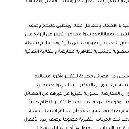
عن الاستقرار بعد تبعثر الفكر وتشتت الفعل وأصابهم
يقتيه لا الاكتفاء بالتعامل معه، وينطبق عليهم وصف
وا بمعاناته ودرسوا مظاهر التعبير عن الإرادة على
خاض شعب في صورة مخاض ذاتي” وهذا ما لم تسجله
 وشعبوية تحشيدية تظاهرية معارضة وانتقالية انتقائية
تؤسس من فصائل مضادة للتغيير وأخرى مساندة
ا تؤسسه من عمق في التفكير السياسي والعسكري
 إن المعارضة السورية تميزوا عن غيرهم من الفصائل
 وقوعها، لدرجة بدت الخطط لتغيير النظام ضرباً
إتمام صياغتها المتوقعة وكأن النظام استعاد عافيته
حت تلك الحركات التغيرية مصوغاً لرصف ردود الأفعال
ً عبر الأحداث التي مروّا بها أو من خلال معطيات