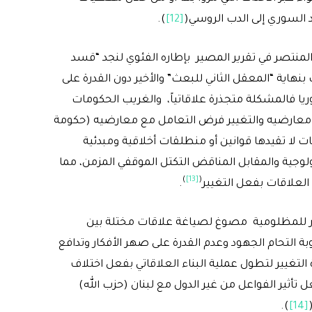
د السوري إلى الدب الروسي(
[12]
).
 المنتصر في تقرير المصير بإطاره الفئوي لنجد “قسد
هاية “المعقل الثاني للبعث” والأخير دون القدرة على
يا فالمشكلة متجذرة علاقاتياً، والغريب الحكومات
 معارضيه والتغيير فرض التعامل مع معارضيه (حكومة
 لا تقيدها قوانين أو منطلقات أخلاقية ومبدئية
لوجية والمقابل المناقض التكتل الموقفي المزمن، مما
)
[13]
(
العلاقات بفعل التغيير
.
والثأر للمظلومية مصوغ لصياغة علاقات مختلة بين
 التحام الجهود وعدم القدرة على صهر الأفكار وتدافع
لتغيير لتطول عملية البناء العلاقاتي بفعل اختلاف
ل تأثير الفواعل من غير الدول مع لبنان (حزب الله)
).
[14]