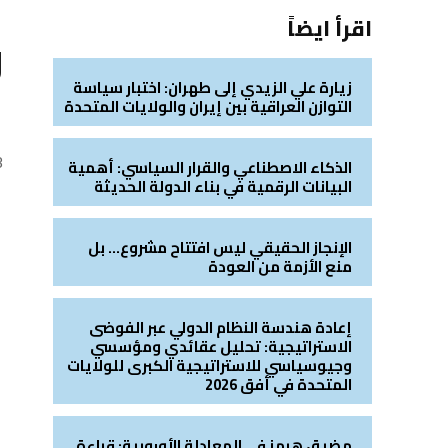
ا
اقرأ ايضاً
ر
ا
زيارة علي الزيدي إلى طهران: اختبار سياسة
التوازن العراقية بين إيران والولايات المتحدة
3
الذكاء الاصطناعي والقرار السياسي: أهمية
البيانات الرقمية في بناء الدولة الحديثة
الإنجاز الحقيقي ليس افتتاح مشروع… بل
منع الأزمة من العودة
إعادة هندسة النظام الدولي عبر الفوضى
الاستراتيجية: تحليل عقائدي ومؤسسي
وجيوسياسي للاستراتيجية الكبرى للولايات
المتحدة في أفق 2026
مضيق هرمز في المعادلة الأوروبية: قراءة