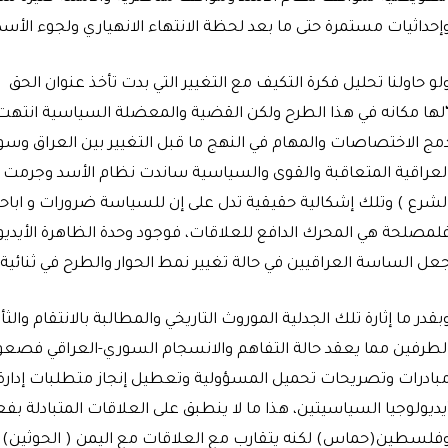
إحداثيات مستمرة حتى ما بعد لحظة الانتهاء الانهياري ولجوء الأس
لو حاولنا تحليل فكرة التكيف مع التغيير التي بدت تأخذ عنوان الحق
لها مكانه في هذا الطرح ولكن القضية والمعضلة السياسية انتهت بن
مج الاختصاصات والمهام في النهج ما قبل التغيير بين العراق وسور
لعراقية المتعاقبة والقوى والسياسية ساندت نظام الأسد وجرمت
لشرع ) وتلك إشكالية حقيقية تدل على إن للسياسة ضرورات و اباحات
لمصلحة هي المحرك الدافع للعلاقات، فوجود وحدة الظاهرة الأيديو
عل الساسة العراقيين في حالة تغيير نمط الحوار والطرح في ثنائية 
بقدر ما إثارة تلك الجدلية الموروث التاريخي والمطالبة بالانتقام 
لطرفين مما يعقد حالة التفاهم والانسجام السوري-العراقي فصعوبة
بادرات وتصريحات تحميل المسؤولية وتعطيل إنجاز متطلبات إدارة ا
يديولوجيا السياسيتين، هذا ما لا ينطبق على العلاقات المتبادلة بفع
فلسطين(حماس) لكنه يتقارب مع العلاقات مع اليمن ( الحوثين)(