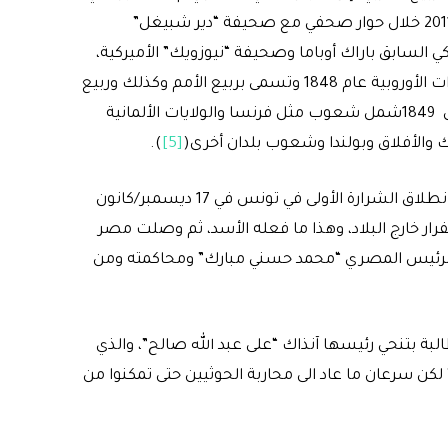
-الحاصل على جائزة نوبل للسلام- إذ أطلقه في 26 يناير/كانون الثاني 2011 خلال حوار صحفي مع صحيفة “دير شبيغل”
ي السابق باراك أوباما وصحيفة “نيوزويك” الأميركية،
لكن الأكثر ترجيح هو اقتباس عن الربيع الأوروبي الذي اطلق على الثورات الأوروبية عام 1848 وتسمى بربيع الأمم وكذلك وربيع
الشعوب23″ الذي ظهر مع الثورات الأوروبية في فبراير 1848 – وأوائل 1849شمل شعوب مثل فرنسا والولايات الألمانية
رك والأفلاق وبولندا وشعوب بلدان أخرى(
[5]
).
إن التفكر في ثورات الربيع لا التسليم الأعمى بها، يرشدنا إلى مقاربة انطلاق الشرارة الأولى في تونس في 17 ديسمبر/كانون
فرار خارج البلاد، وهذا ما فعله الأسد، ثم وصلت مصر
يناير/كانون الثاني 2011، وانتهت بتنحي الرئيس المصري “محمد حسني مبارك” ومحاكمته ومن
عت شرارة الاحتجاجات في اليمن في 11 فبراير/شباط 2011 مطالبة بتنحي رئيسها آنذاك “على عبد الله صالح”، والذي
كن سرعان ما عاد الى محاربة الحوثيين حتى تمكنوا من