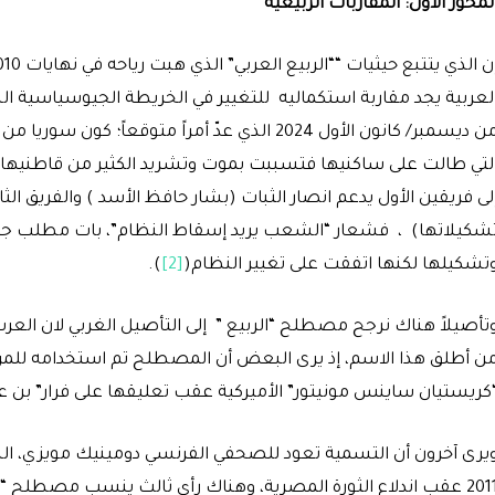
لمحور الأول: المقاربات الربيعية
ن الذي يتتبع حيثيات ““الربيع العربي” الذي هبت رياحه في نهايات 2010 وبدايات 2011 (
لعربية يجد مقاربة استكماليه للتغيير في الخريطة الجيوسياسية الس
من ديسمبر/ كانون الأول 2024 الذي عدّ أمراً متو
لتي طالت على ساكنيها فتسببت بموت وتشريد الكثير من قاطنيها، ع
لى فريقين الأول يدعم انصار الثبات (بشار حافظ الأسد ) والفريق الث
شكيلاتها) ، فشعار “الشعب يريد إسقاط النظام”، بات مطلب جم
تشكيلها لكنها اتفقت على تغيير النظام(
[2]
).
تأصيلاً هناك نرجح مصطلح “الربيع ” إلى التأصيل الغربي لان العرب ل
كريستيان ساينس مونيتور” الأميركية عقب تعليقها على فرار” بن
2011 عقب اندلاع الثورة المصرية، وهناك رأي ثالث ينسب مصطلح “ا