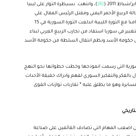
[8]
)، وانتهت بسيطرة الثوار على ليبيا
ة الربيع الأحمر اليمني ومقتل الرئيس المقال علي
، وتزامنا مع الثورة الليبية اندلعت الثورة السورية في 15
م الأسد، والفارق إن التغيير في سوريا استفاد من تجارب الربيع العربي لبناء
لى حكومة الأسد ونظم انتقال السلطة من حكومة الأسد
لسورية التي رسمت انموذجها وخطت خطواتها نحو النهج
 بالفكر والتفكير السوري لفهم وادراك حقيقة الأحداث
بالمسايرة وهو ما يطلق عليه ” تقاربات توازنات القوى
تاريخي
من اصعب المهام التي تصادف القائمين على صناعة