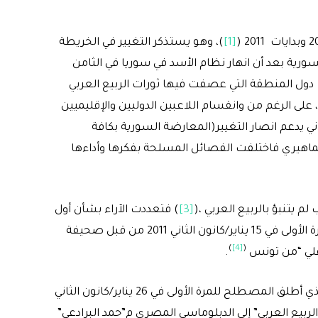
[1]
)، وهو يستذكر التغيير في الخريطة
ورية بعد أن انهار نظام الأسد في سوريا في الثامن
قعاً؛ كون سوريا من دول المنطقة التي عصفت فيها ثورات الربيع العربي
لى الرغم من وانقسام اللاعبين الدوليين والإقليميين
اني يدعم انصار التغيير(المعارضة السورية بكافة
اهيري فاختلفت الفصائل المسلحة بفكرها وأداءها
م يتنبؤ بالربيع العربي ،(
[3]
) فتعددت الآراء بشأن أول
من أطلق هذا الاسم، إذ يرى البعض أن المصطلح تم استخدامه للمرة الأولى في 15 يناير/كانون الثاني 2011 من قبل صحيفة
)
[4]
(
 علي “من تونس
.
ويرى آخرون أن التسمية تعود للصحفي الفرنسي دومينيك مويزي، الذي أطلق المصطلح للمرة الأولى في 26 يناير/كانون الثاني
لربيع العربي” إلى الدبلوماسي المصري م”حمد البرادعي”