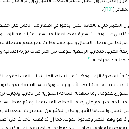
لقرار والذين ينؤون بحمل مصير الشعب السوري إلى بر الأمان بحثا 
لمهجر (
[10]
).
إن التغيير مليء بالقادة الذين ابدعوا في اظهار هذا الحمل على حق
قتبس عن ويغل “انهم قادة صنعوا انفسهم باعتراك مع الزمن وتشرب
صولها من مصادر النضال والمواجهة فكانت معرفتهم محصلة م
ربعَةٌ العرب، فتجارب الربيعية تنوعت بين افتراضات ثورية اقتتالية
)
[11]
(
تحولية ديمقراطية
.
تبعاً لسطوة الزمن وفضلاً عن تسلط المليشيات المسلحة وما 
لتغيير بمختلف مشاربها الأيديولوجية وتركيباتها الاجتماعية وم
لسوري عموما ، وما شهدته الساحة السورية من تجارب وتجارب نرى
لمسلحة بقدرتهم على رصف الخطط المسبقة للوقائع ومطالبها قبل
ن الخيال واستباقا للأمور وتجاوزا للكثير من المتغيرات المعطلة ل
اذا هو وهم النصر وصحوة الموت، فما إن تدافعت الأحداث حتى أصب
لتقويضية لمواقف نظام الأسد ومواقف مناصريه والأمثلة كثيرة سواء