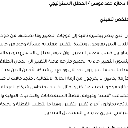
ا.د.حازم حمد موسى / المحلل الاستراتيجي
لخص تنفيذي
ن الذي ينظر ببصيرة ثاقبة إلى موجات التغيير وما تصحبها من موجات
لثبات الذين يقاومون وبشدة التغيير، معتبريه مسألة وجود من جانب
حاولون كسب مغانم التغيير ، وان جرهم هذا إلى التصارع بنوعيه ا
نسون التغيير جاء به الجميع فترجع عجلة التغيير الى المكان انطلاق
ذا ما تجنبه السوريون لحد الآن ووقع في شباكه الأخرين الذين هبت عل
أزمة يكادون لا يخرجون من أزمة الحالة الانتقالية ، فتجد حالات لا 
قارحه وهو يتحدث ويتبختر ويختال نفسه ، متجاهل شركاء المرحلة ، 
صاعب “قسد” وغيرهم، فضلاً الاستقطابات والتجاذبات الدولية والإقل
تائجه يحاولون أجراء تغيير التغيير ، وهذا ما يتطلب الفطنة والحنك
ياسي سوري جديد في المستقبل المنظور.