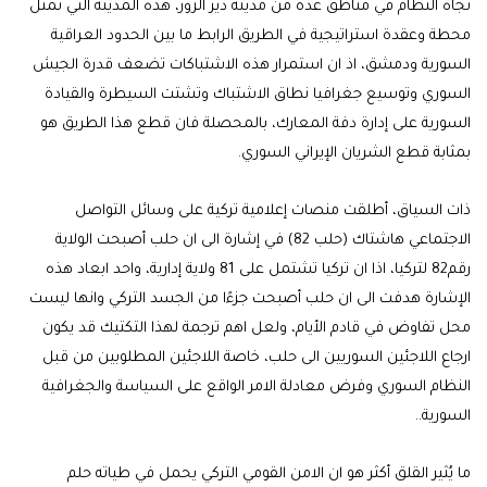
تجاه النظام في مناطق عدة من مدينة دير الزور، هذه المدينة التي تمثل
محطة وعقدة استراتيجية في الطريق الرابط ما بين الحدود العراقية
السورية ودمشق، اذ ان استمرار هذه الاشتباكات تضعف قدرة الجيش
السوري وتوسيع جغرافيا نطاق الاشتباك وتشتت السيطرة والقيادة
السورية على إدارة دفة المعارك، بالمحصلة فان قطع هذا الطريق هو
بمثابة قطع الشريان الإيراني السوري.
ذات السياق، أطلقت منصات إعلامية تركية على وسائل التواصل
الاجتماعي هاشتاك (حلب 82) في إشارة الى ان حلب أصبحت الولاية
رقم82 لتركيا، اذا ان تركيا تشتمل على 81 ولاية إدارية، واحد ابعاد هذه
الإشارة هدفت الى ان حلب أصبحت جزءًا من الجسد التركي وانها ليست
محل تفاوض في قادم الأيام، ولعل اهم ترجمة لهذا التكتيك قد يكون
ارجاع اللاجئين السوريين الى حلب، خاصة اللاجئين المطلوبين من قبل
النظام السوري وفرض معادلة الامر الواقع على السياسة والجغرافية
السورية..
ما يُثير القلق أكثر هو ان الامن القومي التركي يحمل في طياته حلم