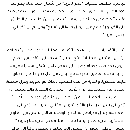
مباشرة انطلقت عمليات “فجر الحرية” من شمال حلب تجاه جغرافية
نفوذ الجناح العسكري لأكراد سوريا المعروف قوات سوريا الديمقراطية
“قسد” خاصة في مدينة “تل رفعت” شمال شرق حلب اذ تم الاطباق
على الكرد وارغامهم على الرحيل منها الى “منبج” ومن ثم الى “كوباني
اوعين العرب”.
تشير التقديرات، الى ان الهدف الأكبر من عمليات “ردع العدوان” بجناحها
الرئيس المتمثل بعملية “الفتح المبين” تهدف الى التقدم في قضم
الأرض بعد حلب وحماة وصولا الى حمص، التي تشكل مسارا جغرافيا
موازيا لمدينة القصير الحدودية مع لبنان، من اجل تحويطها والاطباق
عليها عسكريا، والغاية من هذه العملية بالذات هو تحويط وعزل منطقة
الحدود التي تستخدمها ايران لأرسال الامدادات البشرية واللوجستية الى
لبنان عبر سلسة ممرات وانفاق وصولا الى مناطق نفوذ حزب الله، بالتالي
تؤدي الى شل قدرات الإغاثة والتموين لمقاتلي الحزب، ما يؤدي الى
اضعافهم وشل قدراتهم القتالية واللوجستية، التي تسمى في العلوم
العسكرية تعرية العدو، بينما تهدف عملية فجر الحرية لما يعرف ”
الجيش الوطني السوري” الجيش الحر سابقا والمدعوم تركياً الى افراغ