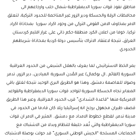
مناطق نفوذ قوات سوريا الديمقراطية شمال حلب وارجاعهم الى
محافظات الرقة والحسكة ودير الزور غير المتاخمة للحدود التركية، لتعلق
الامر بمخاوف الامن القومي التركي من وجود اكراد سوريا بمحاذاة اكراد
تركيا، خوفا من اعلان الكرد منطقة حكم ذاتي على غرار اقليم كردستان
العراق، نتيجة لاعتقاد الاتراك بتأسيس دولة كردية بمحاذاة شريطهم
الحدودي.
يمر الخط الاستراتيجي لما يعرف بالهلال الشيعي من الحدود العراقية
السورية (القائم ـ ال بوكمال) عبر المُدن السورية: الميادين، دير الزور، تدمر
وصولا للعاصمة دمشق، وهذا هو الطريق البري الوحيد نتيجة لغلق باقي
المعابر تجاه الحسكة السورية لتواجد قوات سوريا الديمقراطية والقواعد
الامريكية منها “قاعدة الشدادي” قرب الحدود العراقية، وعبر هذا الطريق
قصف طيران مجهول يرجح انه إسرائيليا رتلا كان قادما من الحدود في
مدينة تدمر، لقطع خطوط الامداد مع دمشق.. المثير في الامر ان قوات
سوريا الديمقراطية والتي تُعد حليفة للنظام وبدلا من الاشتباك مع
الجماعات المسلحة “الجيش الوطني السوري” قد حولت بوصلة الاشتباك