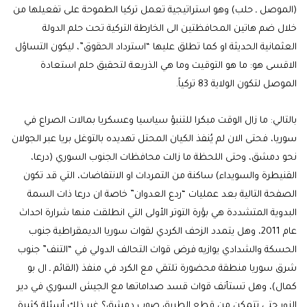
(الموصل ـ حلب) وهو استراتيجية تعمل تركيا الطموحة على تفعيلها من
خلال ضم هاتين المحافظتين الى الخارطة التركية تحت حلم الدولة
العثمانية الحديثة او كما تطلق عليها “استرداد الحقوق”، ليكون التساؤل
الاقسى هو: ما هو التوقيت وما هي الذريعة لتحقيق حلم استعادة
الموصل لتكون الولاية 83 تركياً.
بالتالي: ما زال الوقت مبكرا للتنبؤ سياسيا وعسكريا بمالات الصراع في
سوريا، فحتى الان لم يُنفذ الكيان المحتل تهديده بالتوغل بريا عبر الجولان
نحو دمشق، وحتى اللحظة ما زالت محافظات الجنوب السوري (درعا،
القنيطرة والسويداء) ساكنة من التمردات او الانتفاضات، التي قد تكون
الصفحة التالية بعد عمليات “ردع العدوان” خاصة ان درعا ذات السمة
البدوية المتشددة هي بؤرة التوتر الأولى التي انطلقت منها شرارة احداث
عام 2011، وهل يتمدد الزحف الكردي لقوات سوريا الديمقراطية جنوب
الحسكة والشدادي يوازيه فرض قوات التحالف الدولي في “التنف” جنوب
شرق سوريا منطقة محضورة تلتقي مع الكرد في منفذ (القائم ـ ال بو
كمال)، وهل تستأنف قوات قسد صداماتها مع الجيش السوري في دير
الزور حتى تتمكن من قطع الطريق صوب دمشق؟ غير ذلك أسئلة كثيرة