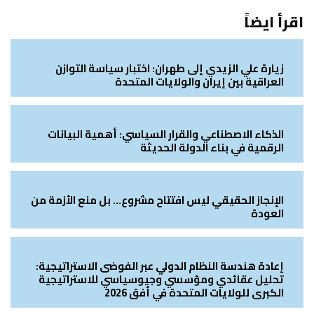
اقرأ ايضاً
زيارة علي الزيدي إلى طهران: اختبار سياسة التوازن
العراقية بين إيران والولايات المتحدة
الذكاء الاصطناعي والقرار السياسي: أهمية البيانات
الرقمية في بناء الدولة الحديثة
الإنجاز الحقيقي ليس افتتاح مشروع… بل منع الأزمة من
العودة
إعادة هندسة النظام الدولي عبر الفوضى الاستراتيجية:
تحليل عقائدي ومؤسسي وجيوسياسي للاستراتيجية
الكبرى للولايات المتحدة في أفق 2026