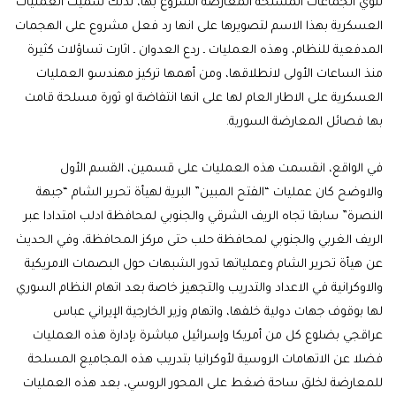
تنوي الجماعات المسلحة المعارضة الشروع بها، لذلك سُميت العمليات
العسكرية بهذا الاسم لتصويرها على انها رد فعل مشروع على الهجمات
المدفعية للنظام، وهذه العمليات ـ ردع العدوان ـ اثارت تساؤلات كثيرة
منذ الساعات الأولى لانطلاقها، ومن أهمها تركيز مهندسو العمليات
العسكرية على الاطار العام لها على انها انتفاضة او ثورة مسلحة قامت
بها فصائل المعارضة السورية.
في الواقع، انقسمت هذه العمليات على قسمين، القسم الأول
والاوضح كان عمليات “الفتح المبين” البرية لهيأة تحرير الشام “جبهة
النصرة” سابقا تجاه الريف الشرقي والجنوبي لمحافظة ادلب امتدادا عبر
الريف الغربي والجنوبي لمحافظة حلب حتى مركز المحافظة، وفي الحديث
عن هيأة تحرير الشام وعملياتها تدور الشبهات حول البصمات الامريكية
والاوكرانية في الاعداد والتدريب والتجهيز خاصة بعد اتهام النظام السوري
لها بوقوف جهات دولية خلفها، واتهام وزير الخارجية الإيراني عباس
عراقجي بضلوع كل من أمريكا وإسرائيل مباشرة بإدارة هذه العمليات
فضلا عن الاتهامات الروسية لأوكرانيا بتدريب هذه المجاميع المسلحة
للمعارضة لخلق ساحة ضغط على المحور الروسي، بعد هذه العمليات