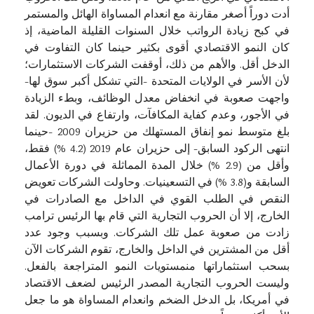
أدت دوراً أصغر مقارنة مع انعدام المساواة الهائل والمستمر
في كبح زيادة الرواتب خلال السنوات القليلة الماضية، إذ
كان النمو الاقتصادي أقوى بكثير حينما كان التفاوت في
الدخل أقل. والأهم من ذلك، أوقفت الشركات الاستثمارات؛
لأن الأسر في الولايات المتحدة -التي تشكل أكبر سوق لها-
واجهت صعوبة في انخفاض معدل الوظائف، وبطء الزيادة
في الأجور، وعدم كفاية المكافآت، وارتفاع في الديون. لقد
بلغ متوسط نمو إنفاق المستهلك من حزيران 2009 -حينما
انتهى الركود السابق- إلى حزيران عام 2019 (4.2 %) فقط،
وأقل من (2.9 %) خلال المدة المماثلة في دورة الأعمال
السابقة و(3.8 %) في التسعينيات. وحاولت الشركات تعويض
النقص في الطلب القوي في الداخل مع الصادرات في
الخارج، إلا أن الحروب التجارية التي قام بها الرئيس ترامب
زادت من صعوبة عمل تلك الشركات. وبسبب وجود عدد
أقل من المشترين في الداخل والخارج، تقوم الشركات الآن
بسحب استثماراتها منمستويات النمو المتراجعة بالفعل.
وليست الحروب التجارية المصدر الرئيس لضعف الاقتصاد
في أمريكا، بل الدخل الضخم وانعدام المساواة هو ما جعل