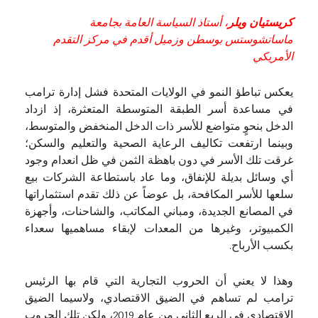
كريستيان ويلر
، أستاذ السياسة العامة بجامعة
ماساتشوستس بوسطن وزميل أقدم في مركز التقدم
الأمريكي
يعكس تباطؤ النمو في الولايات المتحدة فشل إدارة ترامب
في مساعدة أسر الطبقة المتوسطة المتعثرة، إذ ازداد
الدخل بنحوٍ متواضع للأسر ذات الدخل المنخفض والمتوسط،
وبينما ارتفعت تكاليف الرعاية الصحية والتعليم والسكن؛
غرقت تلك الأسر في دون باهظة الثمن في ظل انعدام وجود
أي وسائل بديلة للإنفاق، وما عاد باستطاعة الشركات بيع
سلعها للأسر المكافحة، بل عوضاً عن ذلك تقدم استثماراتها
في المصانع الجديدة، ومباني المكاتب، والشاحنات، وأجهزة
الكمبيوتر، وغيرها من المعدات لإبقاء مساهميها سعداء
بكسب الأرباح.
وهذا لا يعني أن الحروب التجارية التي قام بها الرئيس
ترامب لم تساهم في الضيق الاقتصادي، ولاسيما الضيق
الاقتصادي في الربع الثاني من عام 2019، ولكن تلك الحروب