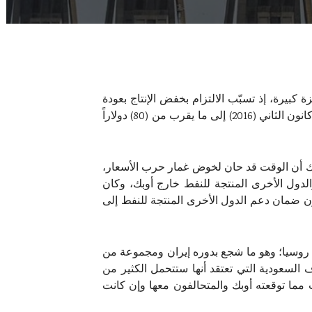
 كبيرة، إذ تسبّب الالتزام بخفض الإنتاج بعودة
المخزونات الفائضة إلى مستوياتها الطبيعية؛ فانتعشت الأسعار من مستوى منخفض بلغ (28) دولاراً للبرميل الواحد في كانون الثاني (2016) إلى ما يقرب من (80) دولاراً
علي النعيمي، أدركت أوبك أن الوقت قد حان لخوض غمار حرب الأسعار،
لدول الأخرى المنتجة للنفط خارج أوبك، وكان
دون ضمان دعم الدول الأخرى المنتجة للنفط إلى
ي تشكيل تحالف مع روسيا؛ وهو ما شجع بدوره إيران ومجموعة من
السعودية التي تعتقد أنها ستتحمل الكثير من
مما توقعته أوبك والمتحالفون معها وإن كانت