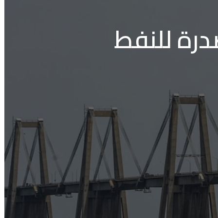
درة للنفط