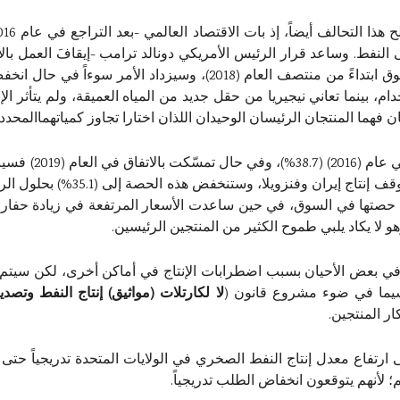
لنفط. وساعد قرار الرئيس الأمريكي دونالد ترامب -إيقافَ العمل بالا
في سحب جزء كبير من النفط الإيراني من السوق ابتداءً من منتصف العام (
م، بينما تعاني نيجيريا من حقل جديد من المياه العميقة، ولم يتأثر الإن
فهما المنتجان الرئيسان الوحيدان اللذان اختارا تجاوز كمياتهماالمحددة
لقد بلغت حصة أوبك
السعودية ودول أخرى أيَّ خسائر أخ
ن حصتها في السوق، في حين ساعدت الأسعار المرتفعة في زيادة حفار
 في بعض الأحيان بسبب اضطرابات الإنتاج في أماكن أخرى، لكن سيتم ا
اسيما في ضوء مشروع قانون (
لا لكارتلات (مواثيق) إنتاج النفط وتصد
ر المنتجين.
م؛ لأنهم يتوقعون انخفاض الطلب تدريجياً.