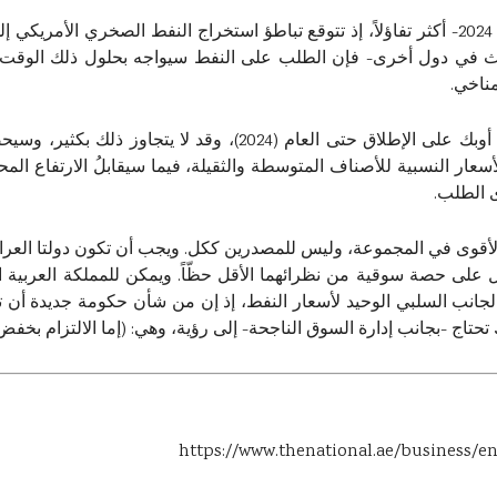
قد تبدو نظرة الوكالة الدولية للطاقة -بعد العام 2024- أكثر تفاؤلاً، إذ تتوقع تباطؤ استخراج 
 في دول أخرى- فإن الطلب على النفط سيواجه بحلول ذلك الوقت موج
مناخي.
ومن المقرر ألّا يرتفع إجمالي الطلب على نفط أوبك على الإطلاق ح
عار النسبية للأصناف المتوسطة والثقيلة، فيما سيقابلُ الارتفاع الم
ى الطلب.
الأقوى في المجموعة، وليس للمصدرين ككل. ويجب أن تكون دولتا العراق 
على حصة سوقية من نظرائهما الأقل حظّاً. ويمكن للمملكة العربية السع
 الجانب السلبي الوحيد لأسعار النفط، إذ إن من شأن حكومة جديدة أن 
تحتاج -بجانب إدارة السوق الناجحة- إلى رؤية، وهي: (إما الالتزام بخفض ا
https://www.thenational.ae/business/e