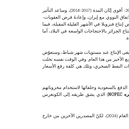
وعلى الرغم من ذلك، ذهبت عوامل أخرى لصالح هذا التحالف أيضاً، إذ بات الاقتصاد العالمي -بعد التراجع في عام 2016- أقوى إبّان المدة (2017-2018)، وساعد التأثير
تفاق النووي مع إيران، وإعادةَ فرض العقوبات-
2018)، وسيزداد الأمر سوءاً في حال انخفض إنتاج فنزويلا في الأشهر القليلة المقبلة، فيما
تاج الجزائر بالاحتجاجات الواسعة في البلاد، أما
.
 في سوق النفط العالمية في عام (2016) (38.7%)، وفي حال تمسّكت بالاتفاق في العام (2019) فسيبقى الإنتاج عند مستويات شهر شباط، وستعوّض
رى بسبب توقف إنتاج إيران وفنزويلا، وستنخفض هذه الحصة إلى (35.1%) بحلول الربع الأخير من هذا العام. وفي الوقت نفسه تخلت
ات النفط الصخري، وتلك هي كلفة رفع الأسعار
لدفع بالسعودية وحلفائها لاستخدام مخزوناتهم
يره
NOPEC
) الذي يشق طريقه إلى الكونغرس
وتشير أحدث توقعات الوكالة الدولية للطاقة إلى ارتفاع معدل إنتاج النفط الصخري في الولايات المتحدة تدريجياً حتى العام (2024)، لكنّ المصدرين الآخرين من خارج