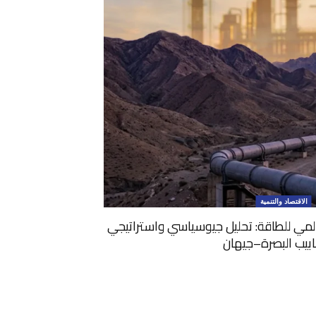
الاقتصاد والتنمية
المي للطاقة: تحليل جيوسياسي واستراتيجي
ابيب البصرة–جيهان