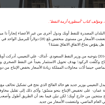
، ومؤلف كتاب “أسطورة أزمة النفط”.
بلدان المصدرة للنفط أوبك ودول أخرى من غير الأعضاء إنجازاً ذا ميزة
يقوّض نجاحُ الاتفاقِ الاتفاقَ نفسَهُ؟
حينما بدأ سعر النفط في الانخفاض نهاية العام (2014) بتوجيه من وزير النفط السعودي -آنذاك- 
وكثَّفت الركود؛ بهدف تحويل الاستثمار بعيداً عن النفط الصخري وا
لماضي حينما أدّت محاولات المملكة زيادةَ الأسعار بخفض الإنتاج من 
ت السعودية نهجها في عام (2016)، واُستُبدل النعيمي بوزير جديد هو خالد الفالح الذي نجح ف
عمان- على تخفيض الإنتاج بنحو منسّق؛ وأدّى ذلك إلى تقليل مخاوف 
ح منتجين من خارج أوبك؛ لكن تبيّن فيما بعد أن الطريق أطول وأصعب 
العام الماضي، وانتعشت الأسعار من جديد.