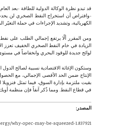
-وافتراض أن استخراج النفط الصخري لن يحدث
الكهربائية، وتشديد الإجراءات في حملة التغيّر ال
الزيادة في خام النفط الصخري الخفيف تعزز الأس
لوائح جديدة للوقود البحري وانخفاضاً في مستو
وستكون الإغاثة الاقتصادية نسبية لصالح الدول 
الإنتاج ضمن الحد الأقصى الإجمالي، مع الحصول 
بقيت ملتزمة بإدارة السوق، فيما تمثل فنزويلا
في قطاع النفط. ومما ذُكر آنفاً فإن منظمة أوبك 
المصدر:
nergy/why-opec-may-be-squeezed-1.837921