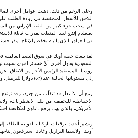
اللاحق للأسعار المنخفضة في زيادة الطلب على ا
يصطدم إنتاج ليبيا المتقلب بقدرات قابلة للاستخدا
في العراق -الذي يلتزم بخفض الإنتاج- وكزاخستان 
روسيا -المستفيد الرئيس الآخر من الاتفاق- ع
إلى مستوياتها الحالية عند (67) دولاراً للبرميل، وهو لا يكاد يلبي طموح الكثير من المنتجين الرئيسين.
ومع أن الأسعار قد تتقلّب من جديد، وقد ترتفع
الاحتياطية للتخفيف من تلك الاضطرابات، ول
الأمريكي، والذي يهدد برفع دعاوى لمكافحة احتكا
أوبك -ولاسيما البرازيل وغايانا- سيرفعون إنتاجه