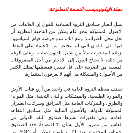
مجلة الإيكونوميست-النسخة المطبوعة.
يميل أنصار صناديق الثروة السيادية للقول إن العائدات من
الأصول المملوكة بنحو عام يمكن من الناحية النظرية أن
تحل محل الضرائب؛ ومع ذلك، تبدو فرصة قيام السياسيين
فيها -في البلدان التي لم تتخلص من الاعتماد على النفط-
بزيادة المدخرات بدلاً من تقليل الديون ضئيلة. وعلى الرغم
من ذلك، لا تحتاج الدول إلى الادخار من أجل المصروفات
المعفية من الضريبة على أقل تقدير، فمعظمها تمتلك الكثير
من الأصول؛ والمشكلة هي أنهم لا يعرفون استثمارها.
تصنف معظم الثروة العامة في واحدة من أربع فئات: الأرض
والموارد الطبيعية، والممتلكات والبنى التحتية، مثل الموانئ
والطرق، والشركات العامة مثل المرافق وشركات الطيران
المملوكة للدولة، والأصول المالية مثل صناديق التقاعد
العامة. وفي تقديرات نشرها صندوق النقد الدولي في
العاشر من تشرين الأول بشأن 31 اقتصاداً، حدد الصندوق
إجمالي المخزون عند 101 تريليون دولار، أو 219% من